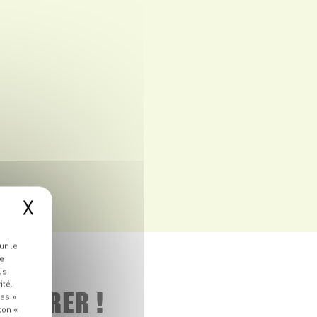
X
ur le
re
us
ité.
 ADORER !
ies »
ton «