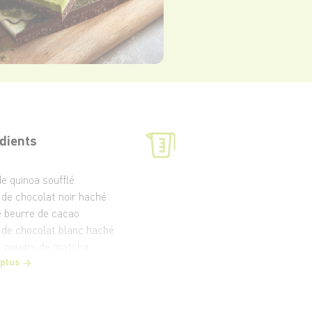
dients
de quinoa soufflé
 de chocolat noir haché
e beurre de cacao
 de chocolat blanc haché
e poudre de matcha
 plus