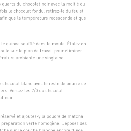
 quarts du chocolat noir avec la moitié du
is le chocolat fondu, retirez-le du feu et
 afin que la température redescende et que
 le quinoa soufflé dans le moule. Étalez en
oule sur le plan de travail pour éliminer
mpérature ambiante une vingtaine
e chocolat blanc avec le reste de beurre de
iers. Versez les 2/3 du chocolat
at noir.
 réservé et ajoutez-y la poudre de matcha
 préparation verte homogène. Déposez des
tcha sur la couche blanche encore fluide.