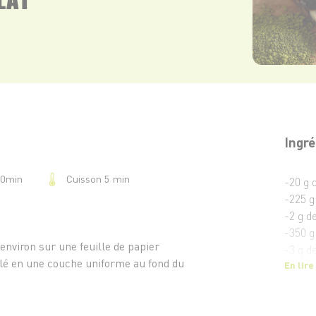
Ingré
Cuisson 5 min
20min
-20 g 
-225 g
-2 g d
-350 g
environ sur une feuille de papier
-3 g d
flé en une couche uniforme au fond du
En lire