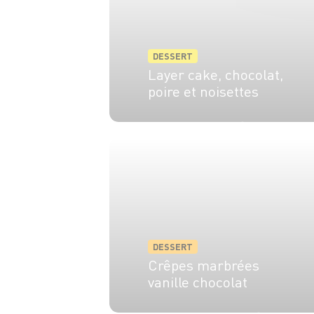
DESSERT
Layer cake, chocolat,
poire et noisettes
8 pers.
1h
50 min
DESSERT
Crêpes marbrées
vanille chocolat