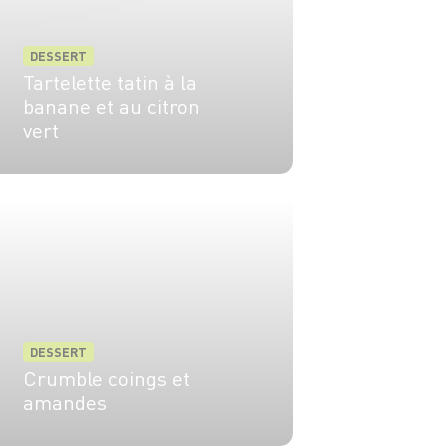
DESSERT
Tartelette tatin à la
banane et au citron
vert
6 pers.
20 min
35 min
DESSERT
Crumble coings et
amandes