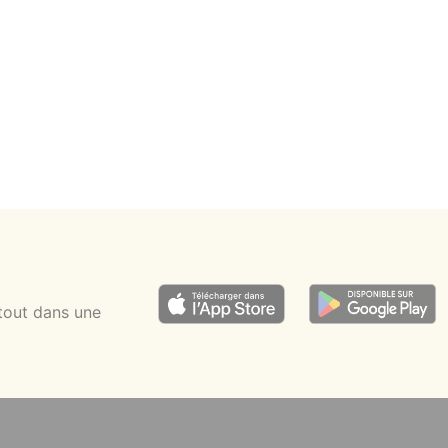
6 pers.
20 min
1h
tout dans une