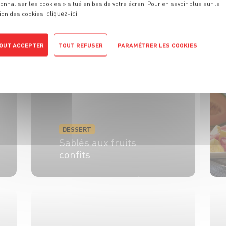
onnaliser les cookies » situé en bas de votre écran. Pour en savoir plus sur la
cliquez-ici
ion des cookies,
Découvrez toutes les recettes associées au même thème.
OUT ACCEPTER
TOUT REFUSER
PARAMÉTRER LES COOKIES
POLITIQUE DE CONFIDENTIALITÉ
DESSERT
Sablés aux fruits
confits
6 pers.
20 min
15 min