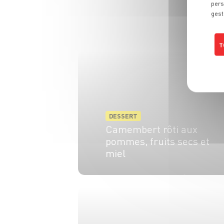
pers
gest
T
DESSERT
Camembert rôti aux
pommes, fruits secs et
miel
4 pers.
10 min
20 min