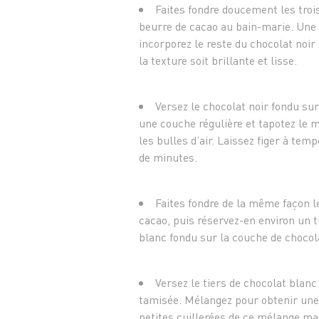
Faites fondre doucement les trois
beurre de cacao au bain-marie. Une fo
incorporez le reste du chocolat noir
la texture soit brillante et lisse.
Versez le chocolat noir fondu sur
une couche régulière et tapotez le m
les bulles d’air. Laissez figer à te
de minutes.
Faites fondre de la même façon l
cacao, puis réservez-en environ un t
blanc fondu sur la couche de chocol
Versez le tiers de chocolat blanc
tamisée. Mélangez pour obtenir une
petites cuillerées de ce mélange ma