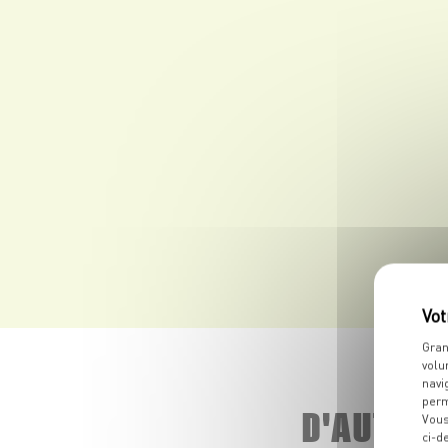
Gran
volu
navi
perm
D'AUTRE
Vous
ci-d