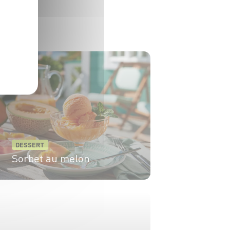
DESSERT
Sorbet au melon
6 pers.
15 min