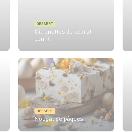
DESSERT
Citronettes de cédrat
confit
6 pers.
1h
45 min
DESSERT
Nougat de pâques