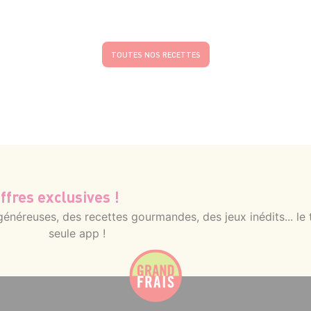
8 pers.
25 min
10 min
TOUTES NOS RECETTES
ffres exclusives !
néreuses, des recettes gourmandes, des jeux inédits... le 
seule app !