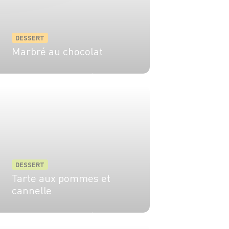
DESSERT
Marbré au chocolat
8 pers.
20 min
45 min
DESSERT
Tarte aux pommes et
cannelle
5 pers.
45 min
20 min