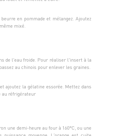
- 125 
- 20 g
- 1 feu
e beurre en pommade et mélangez. Ajoutez
r même mixé.
Pour l
- 1 pe
- 200 
- 200 
- 4 oe
s de l'eau froide. Pour réaliser l'insert à la
passez au chinois pour enlever les graines.
 et ajoutez la gélatine essorée. Mettez dans
 au réfrigérateur
viron une demi-heure au four à 160°C, ou une
s puissance moyenne. L'orange est cuite