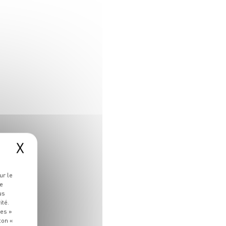
X
ur le
re
us
ité.
ies »
ton «