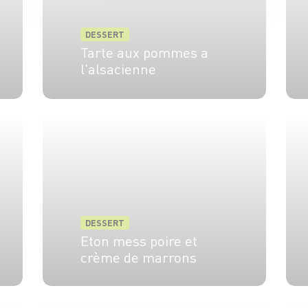
DESSERT
Tarte aux pommes a
l'alsacienne
6 pers.
20 min
45 min
DESSERT
Eton mess poire et
crème de marrons
4 pers.
25 min