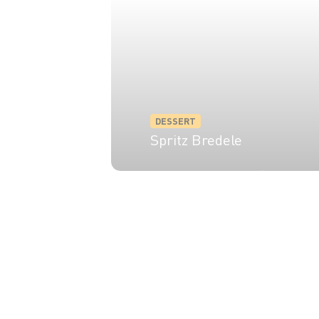
DESSERT
Spritz Bredele
8 pers.
30 min
15 min