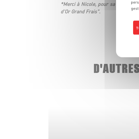
pers
*Merci à Nicole, pour sa participat
gest
d'Or Grand Frais".
T
D'AUTRE