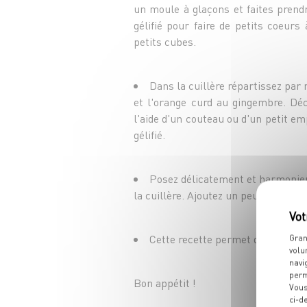
un moule à glaçons et faites prendr
gélifié pour faire de petits coeurs
petits cubes.
Dans la cuillère répartissez par 
et l'orange curd au gingembre. Dé
l'aide d'un couteau ou d'un petit em
gélifié.
Posez délicatement et harmonieu
la cuillère. Ajoutez un peu de feuille
Cette recette permet de faire une
Gran
volu
navi
perm
Bon appétit !
Vous
ci-d