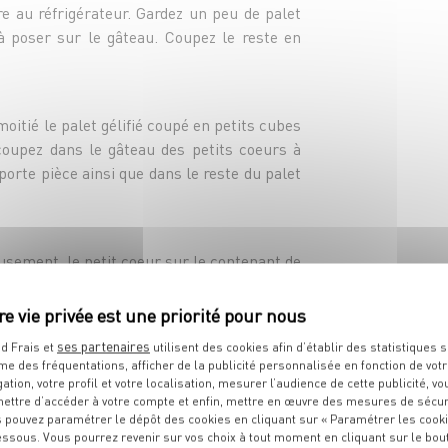
e au réfrigérateur. Gardez un peu de palet
 à poser sur le gâteau. Coupez le reste en
moitié le palet gélifié coupé en petits cubes
coupez dans le gâteau des petits coeurs à
porte pièce ainsi que dans le reste du palet
sement, le petit coeur sur le contenant de
 d'or alimentaire.
ses partenaires
 douzaine de cuillères.
d Frais et
utilisent des cookies afin d’établir des statistiques s
me des fréquentations, afficher de la publicité personnalisée en fonction de vot
gation, votre profil et votre localisation, mesurer l’audience de cette publicité, vo
ettre d’accéder à votre compte et enfin, mettre en œuvre des mesures de sécur
 pouvez paramétrer le dépôt des cookies en cliquant sur « Paramétrer les cook
essous. Vous pourrez revenir sur vos choix à tout moment en cliquant sur le bou