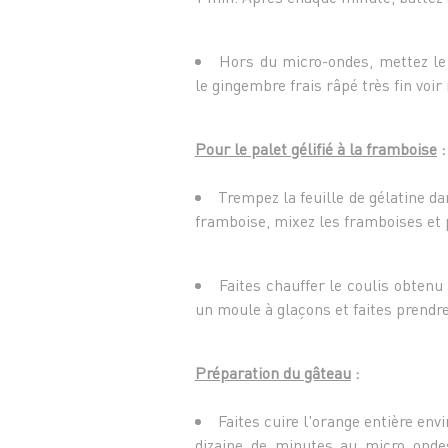
Hors du micro-ondes, mettez l
le gingembre frais râpé très fin voi
Pour le palet gélifié à la framboise
:
Trempez la feuille de gélatine dan
framboise, mixez les framboises et 
Faites chauffer le coulis obtenu
un moule à glaçons et faites prendre
Préparation du gâteau
:
Faites cuire l'orange entière en
dizaine de minutes au micro onde