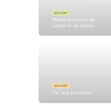
DESSERT
Melon au coulis de
cassis et de basilic
6 pers.
15 min
DESSERT
Far aux pruneaux
4 pers.
15 min
40 min