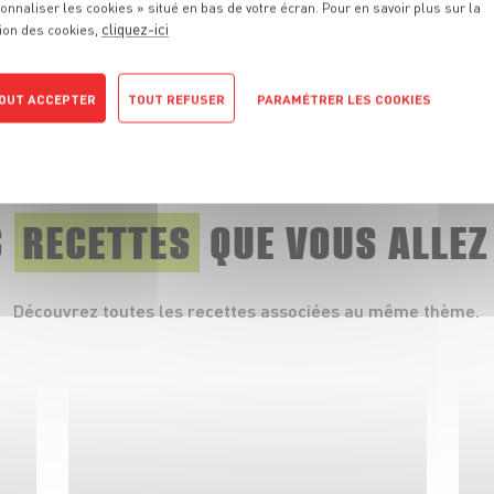
onnaliser les cookies » situé en bas de votre écran. Pour en savoir plus sur la
ion à notre concours culinaire "Ma Cuillère
cliquez-ici
ion des cookies,
OUT ACCEPTER
TOUT REFUSER
PARAMÉTRER LES COOKIES
POLITIQUE DE CONFIDENTIALITÉ
S
RECETTES
QUE
VOUS ALLEZ
Découvrez toutes les recettes associées au même thème.