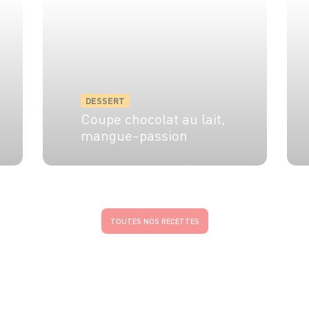
DESSERT
Coupe chocolat au lait,
mangue-passion
4 pers.
40 min
20 min
TOUTES NOS RECETTES