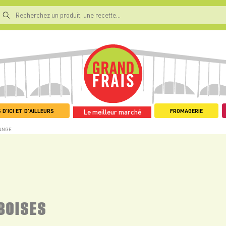
 D'ICI ET D'AILLEURS
FROMAGERIE
Le meilleur marché
ANGE
BOISES