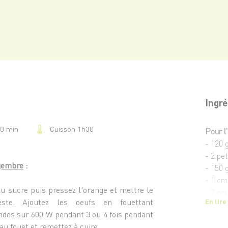
Ingré
Cuisson 1h30
20 min
Pour l
- 120 
- 2 pe
ngembre
:
- 150 
- 1 cm
au sucre puis pressez l'orange et mettre le
- 2 oe
ste. Ajoutez les oeufs en fouettant
En lire
des sur 600 W pendant 3 ou 4 fois pendant
Pour le
u fouet et remettez à cuire.