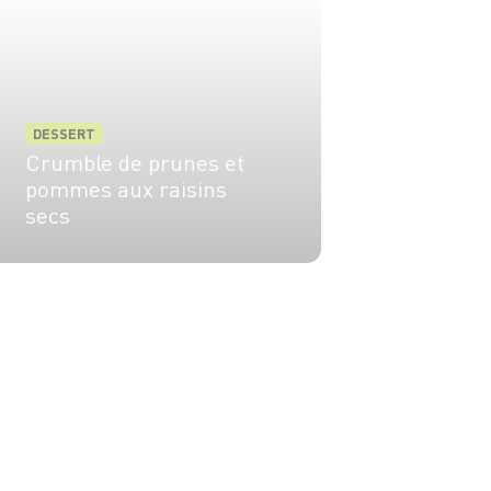
DESSERT
Crumble de prunes et
pommes aux raisins
secs
4 pers.
15 min
35 min