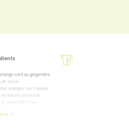
dients
'orange curd au gingembre
g de sucre
tites oranges non traitées
g de beurre pommade
 de gingembre frais
ufs
 plus
 palet gélifié à la framboise