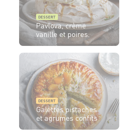
DESSERT
Pavlova, crème
vanille et poires.
6 pers.
25 min
1h15
DESSERT
Galettes pistaches
et agrumes confits
6 pers.
55 min
35 min