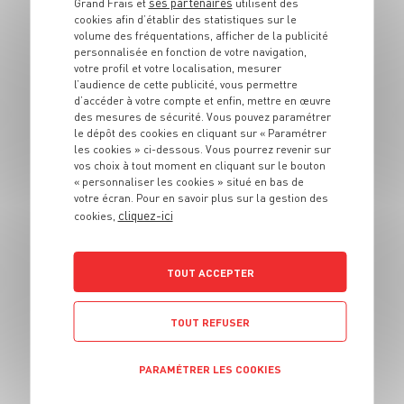
ses partenaires
Grand Frais et
utilisent des
cookies afin d’établir des statistiques sur le
volume des fréquentations, afficher de la publicité
personnalisée en fonction de votre navigation,
votre profil et votre localisation, mesurer
l’audience de cette publicité, vous permettre
d’accéder à votre compte et enfin, mettre en œuvre
des mesures de sécurité. Vous pouvez paramétrer
DESSERT
le dépôt des cookies en cliquant sur « Paramétrer
Tiramisu aux
les cookies » ci-dessous. Vous pourrez revenir sur
vos choix à tout moment en cliquant sur le bouton
framboises
« personnaliser les cookies » situé en bas de
votre écran. Pour en savoir plus sur la gestion des
cliquez-ici
6 pers.
20 min
cookies,
TOUT ACCEPTER
TOUT REFUSER
DESSERT
PARAMÉTRER LES COOKIES
Verrine amande et