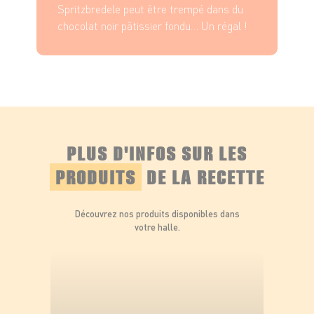
Spritzbredele peut être trempé dans du
chocolat noir pâtissier fondu… Un régal !
Faites cuire 10 à 15 min au four à 210°C. Les
Spritzbredele sont meilleurs légèrement dorés.
PLUS D'INFOS SUR LES
PRODUITS
DE LA RECETTE
Découvrez nos produits disponibles dans
votre halle.