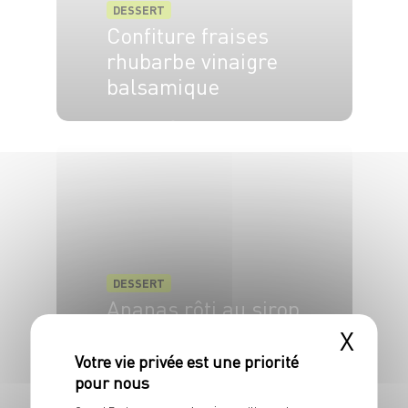
DESSERT
Confiture fraises
rhubarbe vinaigre
balsamique
10 min
30 min
DESSERT
Ananas rôti au sirop
et crumble au thym
X
4 pers.
25 min
10 min