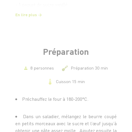
- 1 paquet de sucre vanillé
- 1 c. à c. de levure chimique
En lire plus
Préparation
8 personnes
Préparation 30 min
Cuisson 15 min
Préchauffez le four à 180-200°C.
Dans un saladier, mélangez le beurre coupé
en petits morceaux avec le sucre et l’œuf jusqu’à
obtenir une pâte assez molle. Ajoutez ensuite la