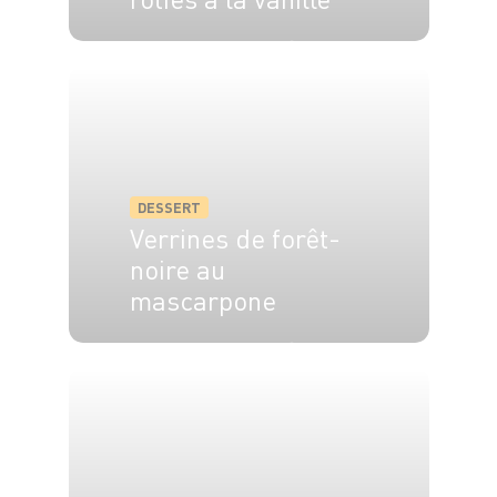
4 pers.
20 min
25 min
DESSERT
Verrines de forêt-
noire au
mascarpone
4 pers.
40 min
45 min