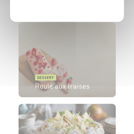
POLITIQUE DE CONFIDENTIALITÉ
abricots secs
6 pers.
1h.
10 min.
DESSERT
Roulé aux fraises
8 pers.
35min
10min