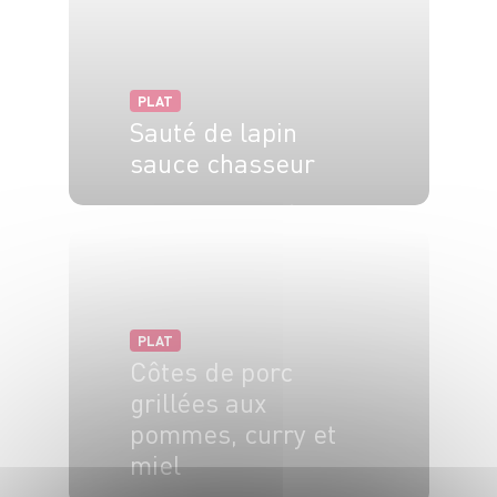
PLAT
Sauté de lapin
sauce chasseur
6 pers.
20 min
55 min
PLAT
Côtes de porc
grillées aux
pommes, curry et
miel