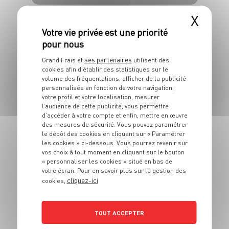
4 pers.
10 min
20 min
X
ses partenaires
Grand Frais et
utilisent des
cookies afin d’établir des statistiques sur le
volume des fréquentations, afficher de la publicité
personnalisée en fonction de votre navigation,
PLAT
votre profil et votre localisation, mesurer
Mont d'or à la bière
l’audience de cette publicité, vous permettre
d’accéder à votre compte et enfin, mettre en œuvre
et au sirop d'érable
des mesures de sécurité. Vous pouvez paramétrer
le dépôt des cookies en cliquant sur « Paramétrer
les cookies » ci-dessous. Vous pourrez revenir sur
4 pers.
15 min
20 min
vos choix à tout moment en cliquant sur le bouton
« personnaliser les cookies » situé en bas de
votre écran. Pour en savoir plus sur la gestion des
cliquez-ici
cookies,
TOUT ACCEPTER
PLAT