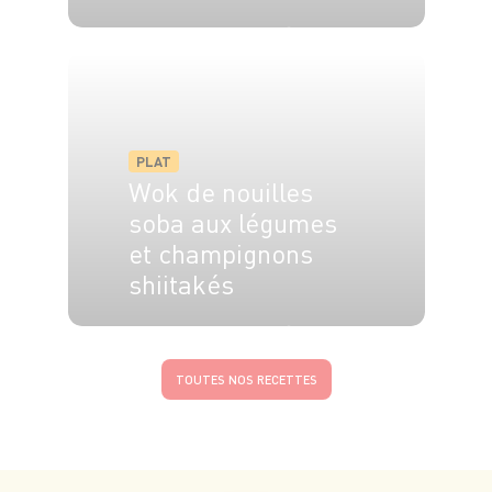
4 pers.
30 min
40 min
PLAT
Wok de nouilles
soba aux légumes
et champignons
shiitakés
4 pers.
20 min
10 min
TOUTES NOS RECETTES