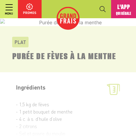
L'APP
PROMOS
QUI RÉGALE
MENU
PLAT
PURÉE DE FÈVES À LA MENTHE
Ingrédients
- 1,5 kg de fèves
- 1 petit bouquet de menthe
- 4 c. à s. d’huile d’olive
- 2 citrons
- Sel et poivre du moulin