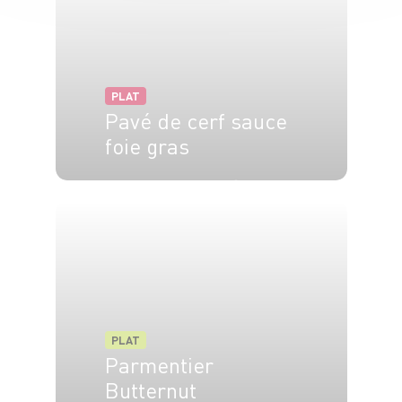
PLAT
Pavé de cerf sauce
foie gras
4 pers.
40 min
30 min
PLAT
Parmentier
Butternut