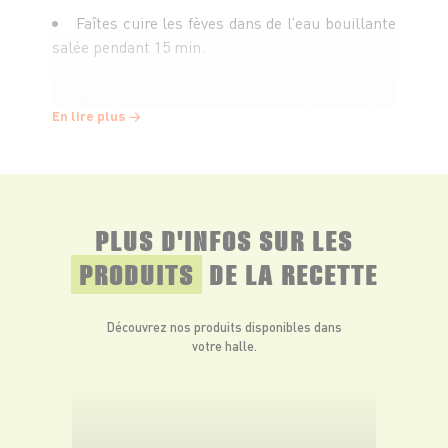
Faîtes cuire les fèves dans de l’eau bouillante
salée pendant 15 min.
Triez, lavez et hachez la menthe, pressez les
En lire plus
citrons.
Mixez les fèves avec la menthe et le jus des
citrons. Assaisonnez.
PLUS D'INFOS SUR LES
PRODUITS
DE LA RECETTE
Servez cette purée tiède ou froide.
Découvrez nos produits disponibles dans
votre halle.