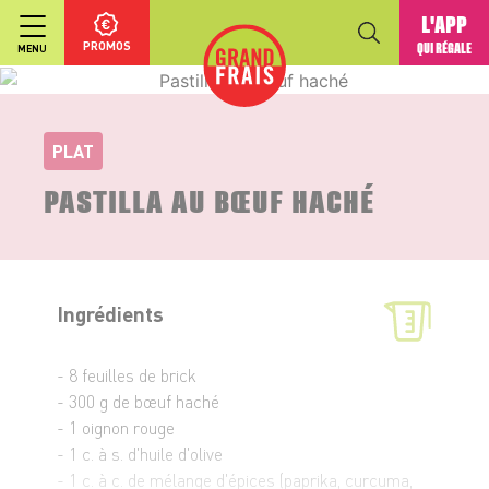
L'APP
PROMOS
QUI RÉGALE
MENU
PLAT
PASTILLA AU BŒUF HACHÉ
Ingrédients
- 8 feuilles de brick
- 300 g de bœuf haché
- 1 oignon rouge
- 1 c. à s. d'huile d'olive
- 1 c. à c. de mélange d'épices (paprika, curcuma,