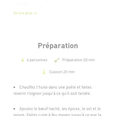
cannelle)
- 1 poignée de persil haché
En lire plus
- 50 g de beurre fondu
- 1 œuf battu
- sel et poivre
Préparation
4 personnes
Préparation 20 min
Cuisson 20 min
Chauffez l'huile dans une poêle et faites
revenir l'oignon jusqu'à ce qu'il soit tendre.
Ajoutez le bœuf haché, les épices, le sel et le
poivre. Faites cuire à feu moyen jusqu'à ce que la