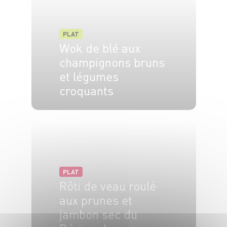
PLAT
Wok de blé aux
champignons bruns
et légumes
croquants
4 pers.
20 min.
5 min.
PLAT
Rôti de veau roulé
aux prunes et
jambon sec du