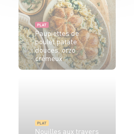
PLAT
Paupiettes de
poulet patate
douces, orzo
crémeux
4 pers.
15 min
35 min
PLAT
Nouilles aux travers