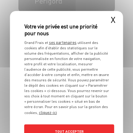
Périgord
4 pers.
15 min
1h
X
ses partenaires
Grand Frais et
utilisent des
cookies afin d’établir des statistiques sur le
volume des fréquentations, afficher de la publicité
PLAT
personnalisée en fonction de votre navigation,
Gravlax de saumon
votre profil et votre localisation, mesurer
l’audience de cette publicité, vous permettre
- Mangue &
d’accéder à votre compte et enfin, mettre en œuvre
butternut
des mesures de sécurité. Vous pouvez paramétrer
le dépôt des cookies en cliquant sur « Paramétrer
les cookies » ci-dessous. Vous pourrez revenir sur
4 pers.
50 min
50 min
vos choix à tout moment en cliquant sur le bouton
« personnaliser les cookies » situé en bas de
votre écran. Pour en savoir plus sur la gestion des
cliquez-ici
cookies,
TOUT ACCEPTER