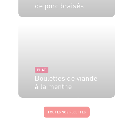
de porc braisés
4 pers.
2h
PLAT
Boulettes de viande
à la menthe
6 pers.
10 min
10 min
TOUTES NOS RECETTES