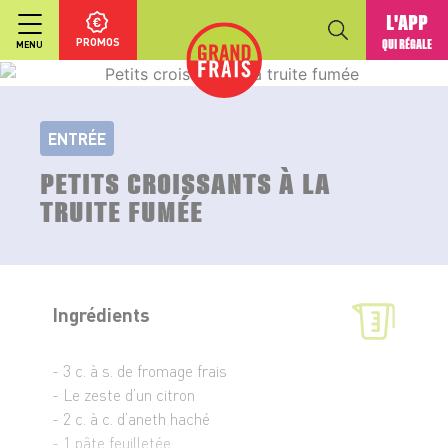
L'APP
PROMOS
QUI RÉGALE
MENU
ENTRÉE
PETITS CROISSANTS À LA
TRUITE FUMÉE
Ingrédients
- 3 c. à s. de fromage frais
- Le zeste d’un citron
- 2 c. à c. d’aneth haché
- 1 pâte feuilletée