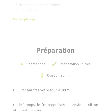
- 3 tranches de truite fumée
- 1 c. à s. de lait
- 1 jaune d’oeuf
En lire plus
Préparation
6 personnes
Préparation 15 min
Cuisson 20 min
Préchauffez votre four à 180°C.
Mélangez le fromage frais, le zeste de citron
et l'aneth haché.