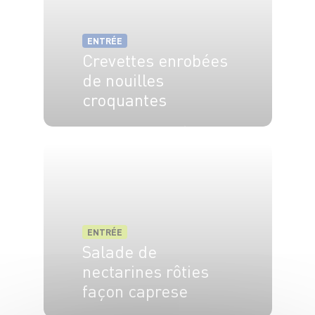
ENTRÉE
Crevettes enrobées
de nouilles
croquantes
2 pers.
20 min
30 min
ENTRÉE
Salade de
nectarines rôties
façon caprese