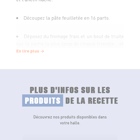
Découpez la pâte feuilletée en 16 parts.
Déposez du fromage frais et un bout de truite
sur la partie la plus large de chaque triangle... et
les rouler.
En lire plus
Mélangez le jaune d’oeuf et la cuillère à
soupe de lait puis napper les croissants avant de
les enfourner pour les faire dorer.
PLUS D'INFOS SUR LES
PRODUITS
DE LA RECETTE
Enfournez 20 minutes à 180°C.
Découvrez nos produits disponibles dans
votre halle.