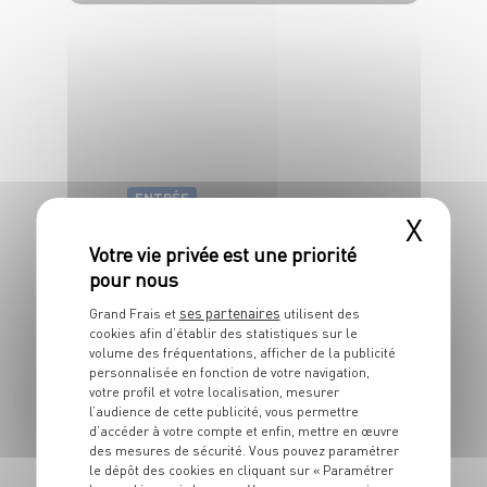
4 pers.
20 min
25 min
ENTRÉE
X
Tarte fine aux
rougets
20 min
15 min
ses partenaires
Grand Frais et
utilisent des
cookies afin d’établir des statistiques sur le
volume des fréquentations, afficher de la publicité
personnalisée en fonction de votre navigation,
votre profil et votre localisation, mesurer
l’audience de cette publicité, vous permettre
d’accéder à votre compte et enfin, mettre en œuvre
des mesures de sécurité. Vous pouvez paramétrer
le dépôt des cookies en cliquant sur « Paramétrer