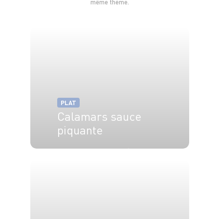
même thème.
PLAT
Calamars sauce
piquante
6 pers.
10 min
15 min