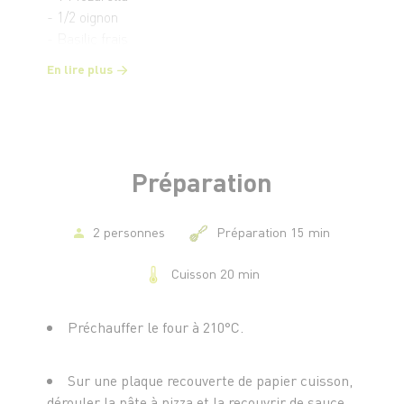
- 1/2 oignon
- Basilic frais
- Gruyère rapé
En lire plus
- Poivre
Préparation
2 personnes
Préparation 15 min
Cuisson 20 min
Préchauffer le four à 210°C.
Sur une plaque recouverte de papier cuisson,
dérouler la pâte à pizza et la recouvrir de sauce