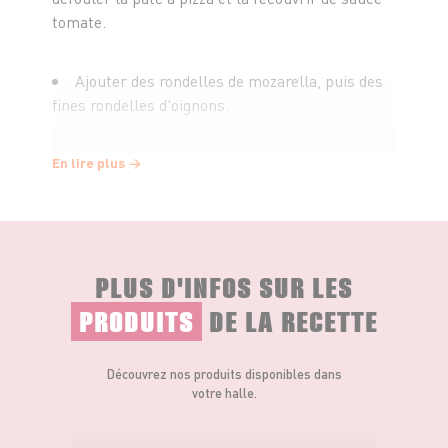
tomate.
Ajouter des rondelles de mozarella, puis des
fines rondelles d'oignons.
Finir par des morceaux de pancetta et un peu
En lire plus
de gruyère râpé.
Ajouter un peu de poivre et enfourner 20
minutes.
PLUS D'INFOS SUR LES
PRODUITS
DE LA RECETTE
Une fois cuite, ajouter des feuilles de basilic
frais !
Découvrez nos produits disponibles dans
votre halle.