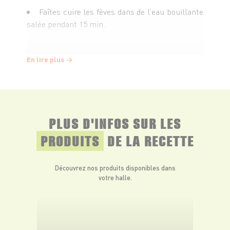
Faîtes cuire les fèves dans de l’eau bouillante
salée pendant 15 min.
Triez, lavez et hachez la menthe, pressez les
En lire plus
citrons.
Mixez les fèves avec la menthe et le jus des
citrons. Assaisonnez.
PLUS D'INFOS SUR LES
PRODUITS
DE LA RECETTE
Servez cette purée tiède ou froide.
Découvrez nos produits disponibles dans
votre halle.