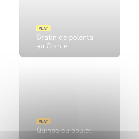
PLAT
Gratin de polenta
au Comté
6 pers.
10 min
20 min
PLAT
Quinoa au poulet