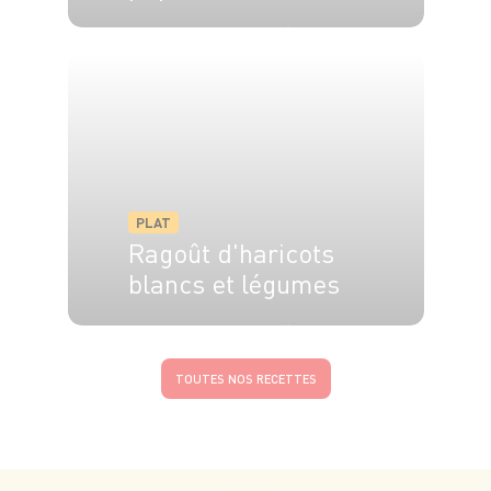
6 pers.
10 min
15 min
PLAT
Ragoût d'haricots
blancs et légumes
4 pers.
20 min
40 min
TOUTES NOS RECETTES