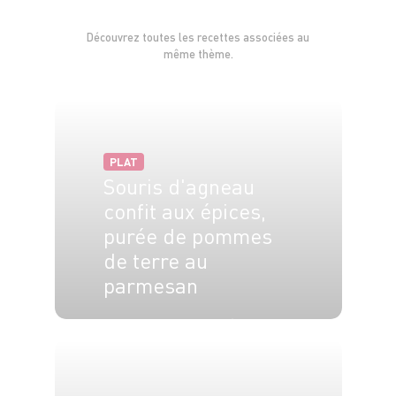
Découvrez toutes les recettes associées au
même thème.
PLAT
Souris d'agneau
confit aux épices,
purée de pommes
de terre au
parmesan
4 pers.
30 min
4 à 5 heures