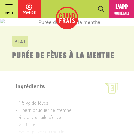
L'APP
PROMOS
QUI RÉGALE
MENU
PLAT
PURÉE DE FÈVES À LA MENTHE
Ingrédients
- 1,5 kg de fèves
- 1 petit bouquet de menthe
- 4 c. à s. d’huile d’olive
- 2 citrons
- Sel et poivre du moulin