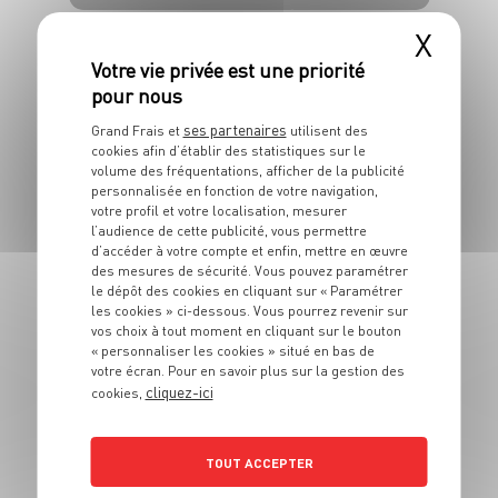
4 pers.
15 min
20 min
X
ses partenaires
Grand Frais et
utilisent des
cookies afin d’établir des statistiques sur le
volume des fréquentations, afficher de la publicité
personnalisée en fonction de votre navigation,
PLAT
votre profil et votre localisation, mesurer
Marinade de
l’audience de cette publicité, vous permettre
d’accéder à votre compte et enfin, mettre en œuvre
sanglier
des mesures de sécurité. Vous pouvez paramétrer
le dépôt des cookies en cliquant sur « Paramétrer
les cookies » ci-dessous. Vous pourrez revenir sur
8 pers.
1h
30 min
vos choix à tout moment en cliquant sur le bouton
« personnaliser les cookies » situé en bas de
votre écran. Pour en savoir plus sur la gestion des
cliquez-ici
cookies,
PLAT
TOUT ACCEPTER
Poêlée de