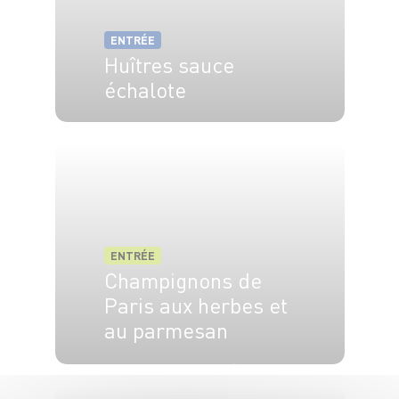
ENTRÉE
Huîtres sauce
échalote
4 pers.
5 min
ENTRÉE
Champignons de
Paris aux herbes et
au parmesan
2 pers.
20 min
5 min