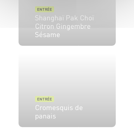
ENTRÉE
Shanghaï Pak Choï
Citron Gingembre
Sésame
2 pers.
20 min
15 min
ENTRÉE
Cromesquis de
panais
4 pers.
30 min
50 min