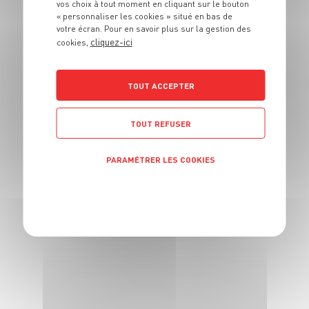
vos choix à tout moment en cliquant sur le bouton
frais
« personnaliser les cookies » situé en bas de
votre écran. Pour en savoir plus sur la gestion des
cliquez-ici
cookies,
2 pers.
5 min
5 min
TOUT ACCEPTER
TOUT REFUSER
PARAMÉTRER LES COOKIES
ENTRÉE
Crème d'asperges
POLITIQUE DE CONFIDENTIALITÉ
vertes au chèvre
4 pers.
15 min
7 min