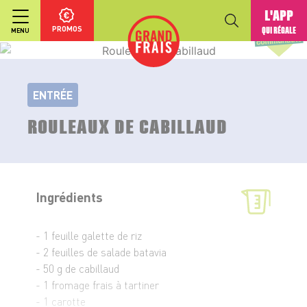
L'APP
PROMOS
QUI RÉGALE
MENU
ENTRÉE
ROULEAUX DE CABILLAUD
Ingrédients
- 1 feuille galette de riz
- 2 feuilles de salade batavia
- 50 g de cabillaud
- 1 fromage frais à tartiner
- 1 carotte