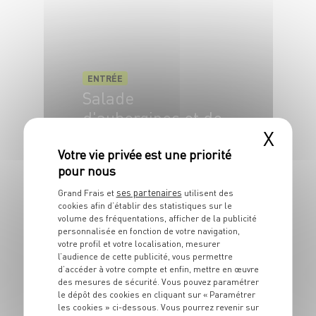
ENTRÉE
Salade
d'aubergines et de
X
courgettes frites
4 pers.
20 min
30 min
ses partenaires
Grand Frais et
utilisent des
cookies afin d’établir des statistiques sur le
volume des fréquentations, afficher de la publicité
personnalisée en fonction de votre navigation,
votre profil et votre localisation, mesurer
l’audience de cette publicité, vous permettre
d’accéder à votre compte et enfin, mettre en œuvre
des mesures de sécurité. Vous pouvez paramétrer
ENTRÉE
le dépôt des cookies en cliquant sur « Paramétrer
Dattes au fromage
les cookies » ci-dessous. Vous pourrez revenir sur