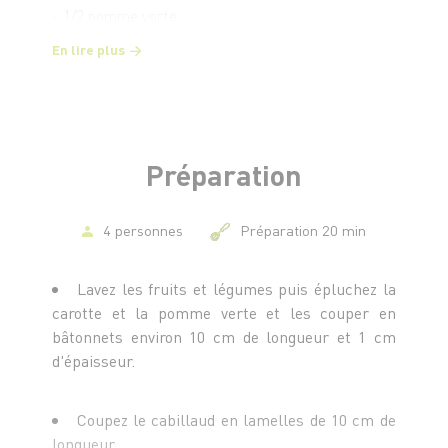
- 1/2 pomme verte
- Quelques feuilles de menthe
En lire plus
- 2 gouttes de citron
- 1/2 c.à c. moutarde
- 1 bol d'eau chaude
Préparation
4 personnes
Préparation 20 min
Lavez les fruits et légumes puis épluchez la
carotte et la pomme verte et les couper en
bâtonnets environ 10 cm de longueur et 1 cm
d'épaisseur.
Coupez le cabillaud en lamelles de 10 cm de
longueur.