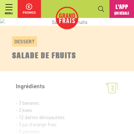
L'APP
PROMOS
QUI RÉGALE
MENU
DESSERT
SALADE DE FRUITS
Ingrédients
- 3 bananes
- 3 kiwis
- 12 dattes dénoyautées
- 3 jus d’orange frais
- 3 pommes