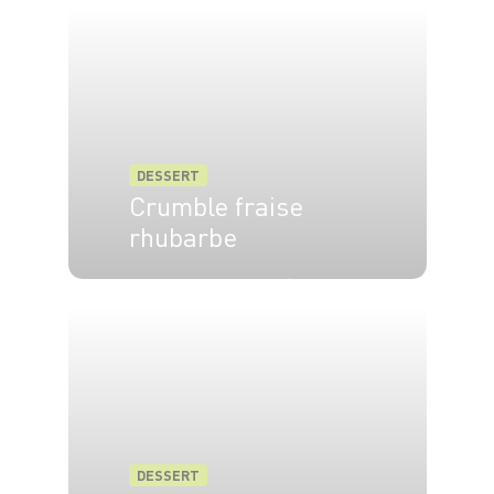
DESSERT
Crumble fraise
rhubarbe
4 pers.
15 min
30 min
DESSERT