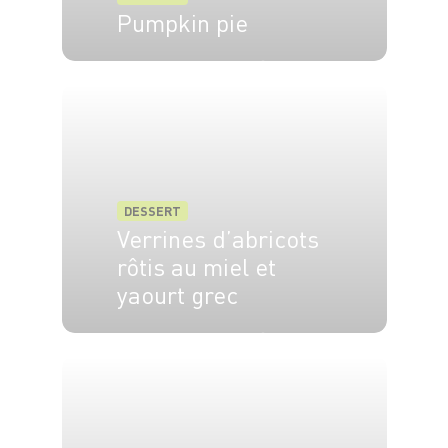
Pumpkin pie
6 pers.
20 min
1h
DESSERT
Verrines d’abricots
rôtis au miel et
yaourt grec
4 pers.
15 min
5 min