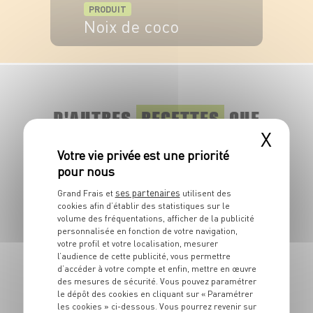
PRODUIT
Noix de coco
VOIR LE PRODUIT
D'AUTRES
RECETTES
QUE
X
VOUS ALLEZ ADORER !
Découvrez toutes les recettes associées au
ses partenaires
Grand Frais et
utilisent des
même thème.
cookies afin d’établir des statistiques sur le
volume des fréquentations, afficher de la publicité
personnalisée en fonction de votre navigation,
votre profil et votre localisation, mesurer
l’audience de cette publicité, vous permettre
d’accéder à votre compte et enfin, mettre en œuvre
des mesures de sécurité. Vous pouvez paramétrer
le dépôt des cookies en cliquant sur « Paramétrer
les cookies » ci-dessous. Vous pourrez revenir sur