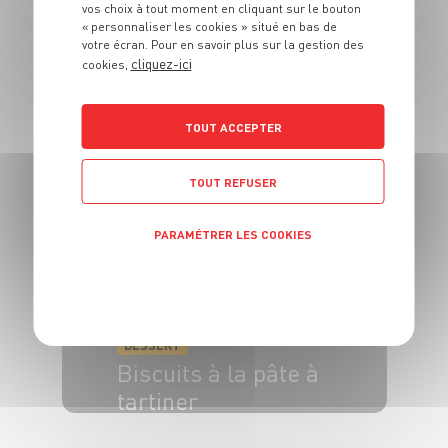
vos choix à tout moment en cliquant sur le bouton
« personnaliser les cookies » situé en bas de
votre écran. Pour en savoir plus sur la gestion des
DESSERT
cliquez-ici
cookies,
Fondant au
Chocolat
TOUT ACCEPTER
6 pers.
10 min
20 min
TOUT REFUSER
PARAMÉTRER LES COOKIES
POLITIQUE DE CONFIDENTIALITÉ
DESSERT
Biscuits à la pâte à
tartiner