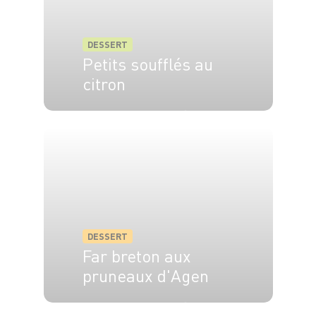
DESSERT
Petits soufflés au
citron
4 pers.
30 min
30 min
DESSERT
Far breton aux
pruneaux d'Agen
8 pers.
15 min
1h