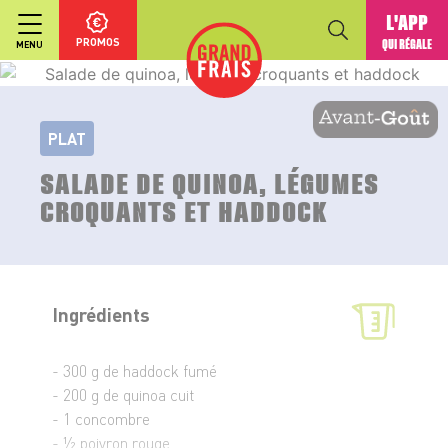
L'APP
PROMOS
QUI RÉGALE
MENU
PLAT
SALADE DE QUINOA, LÉGUMES
CROQUANTS ET HADDOCK
Ingrédients
- 300 g de haddock fumé
- 200 g de quinoa cuit
- 1 concombre
- ½ poivron rouge