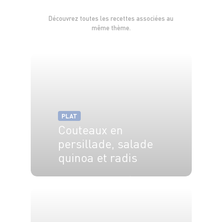
Découvrez toutes les recettes associées au
même thème.
PLAT
Couteaux en
persillade, salade
quinoa et radis
4 pers.
15 min
20 min