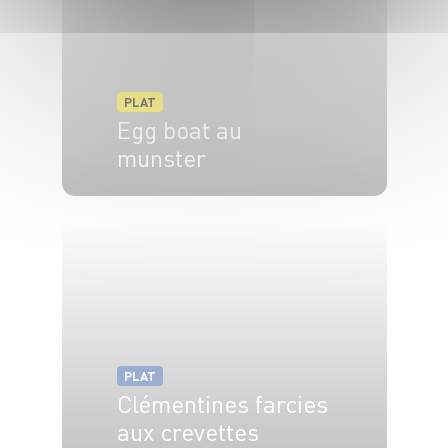
PLAT
Egg boat au
munster
4 pers.
10 min
10 min
PLAT
Clémentines farcies
aux crevettes