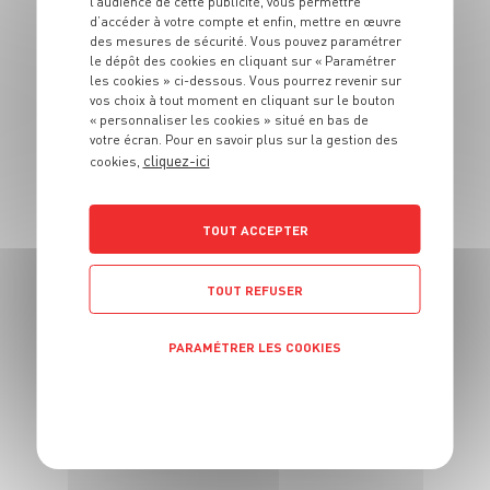
l’audience de cette publicité, vous permettre
PLAT
d’accéder à votre compte et enfin, mettre en œuvre
Salade colorée à la
des mesures de sécurité. Vous pouvez paramétrer
le dépôt des cookies en cliquant sur « Paramétrer
thaï façon coleslaw
les cookies » ci-dessous. Vous pourrez revenir sur
vos choix à tout moment en cliquant sur le bouton
4 pers.
20 min
« personnaliser les cookies » situé en bas de
votre écran. Pour en savoir plus sur la gestion des
cliquez-ici
cookies,
TOUT ACCEPTER
PLAT
TOUT REFUSER
Involtini de
courgettes à la
PARAMÉTRER LES COOKIES
ricotta
POLITIQUE DE CONFIDENTIALITÉ
4 pers.
10 min
15 min