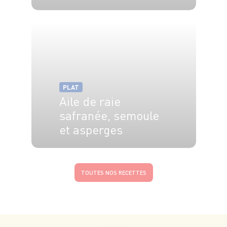
4 pers.
15 min
PLAT
Aile de raie
safranée, semoule
et asperges
4 pers.
30 min
TOUTES NOS RECETTES