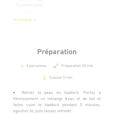
- ½ poivron jaune
- ½ carotte
- 1 oignon rouge
En lire plus
- 1 c. à s. de moutarde au miel
- Le jus d’un citron
- 4 c. à s. d'huile d'olive extra vierge
- Sel et poivre noir moulu
Préparation
4 personnes
Préparation 20 min
Cuisson 5 min
Retirez la peau du haddock. Portez à
frémissement un mélange d’eau et de lait et
faites cuire le haddock pendant 5 minutes,
égouttez-le, puis laissez refroidir.