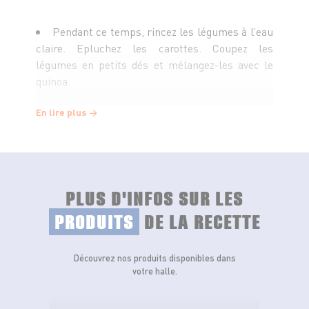
Pendant ce temps, rincez les légumes à l’eau
claire. Epluchez les carottes. Coupez les
légumes en petits dés et mélangez-les avec le
quinoa.
En lire plus
Dans un petit bol, mélangez la moutarde et le
jus de citron. Emulsionnez avec l'huile d'olive en
filet. Assaisonnez de sel et de poivre.
PLUS D'INFOS SUR LES
Coupez le haddock en morceaux et ajoutez-
les à la salade. Mélangez délicatement. Servez la
PRODUITS
DE LA RECETTE
salade avec la vinaigrette.
Découvrez nos produits disponibles dans
votre halle.