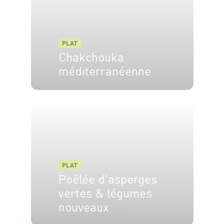
PLAT
Chakchouka
méditerranéenne
4 pers.
20 min
35 min
PLAT
Poêlée d'asperges
vertes & légumes
nouveaux