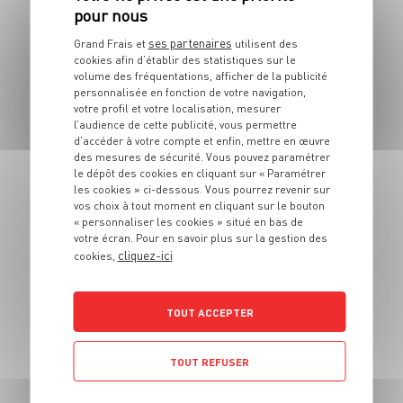
d'aloyau
ses partenaires
Grand Frais et
utilisent des
2 pers.
15 min
3 min
cookies afin d’établir des statistiques sur le
volume des fréquentations, afficher de la publicité
personnalisée en fonction de votre navigation,
votre profil et votre localisation, mesurer
l’audience de cette publicité, vous permettre
d’accéder à votre compte et enfin, mettre en œuvre
des mesures de sécurité. Vous pouvez paramétrer
le dépôt des cookies en cliquant sur « Paramétrer
PLAT
les cookies » ci-dessous. Vous pourrez revenir sur
Choucroute en
vos choix à tout moment en cliquant sur le bouton
barigoule et
« personnaliser les cookies » situé en bas de
votre écran. Pour en savoir plus sur la gestion des
gambas
cliquez-ici
cookies,
4 pers.
30 min
20 min
TOUT ACCEPTER
TOUT REFUSER