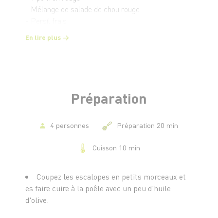
- Mélange de salade de chou rouge
- Persil frais
- 100 g de mayonnaise
En lire plus
- 50 g de yaourt
- 2 cuillères à soupe de jus d'orange
- Sel et poivre
- Huile d'olive
Préparation
4 personnes
Préparation 20 min
Cuisson 10 min
Coupez les escalopes en petits morceaux et
es faire cuire à la poêle avec un peu d'huile
d'olive.