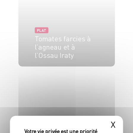
PLAT
Tomates farcies à
l’agneau et à
l’Ossau Iraty
30 min
20 min
PLAT
X
Burger de bavette