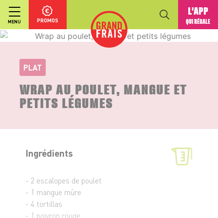
L'APP
PROMOS
QUI RÉGALE
MENU
PLAT
WRAP AU POULET, MANGUE ET
PETITS LÉGUMES
Ingrédients
- 2 escalopes de poulet
- 1 mangue mûre
- 4 tortillas
- 1 poivron rouge