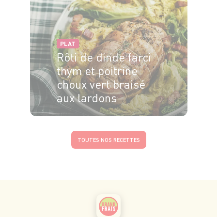
PLAT
Rôti de dinde farci
thym et poitrine
choux vert braisé
aux lardons
4 pers.
10 min
45 min
TOUTES NOS RECETTES