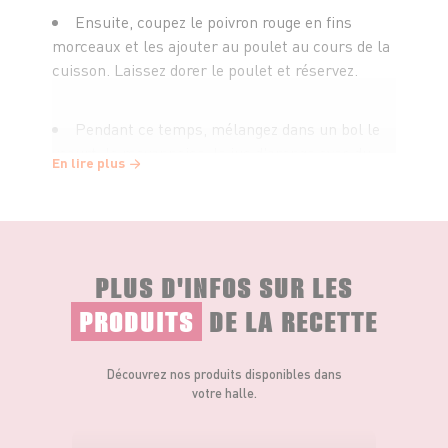
Ensuite, coupez le poivron rouge en fins
morceaux et les ajouter au poulet au cours de la
cuisson. Laissez dorer le poulet et réservez.
Pendant ce temps, mélangez dans un bol le
yaourt, la mayonnaise, le jus d'orange avec du
En lire plus
sel et du poivre. Réservez cette sauce au frais.
Détaillez la mangue en petits cubes ainsi que
le persil.
PLUS D'INFOS SUR LES
PRODUITS
DE LA RECETTE
Au moment de passer à table, disposez sur
une tortillas la salade de chou rouge, les
morceaux de poulet avec le poivron, la mangue,
Découvrez nos produits disponibles dans
et le persil. Pour finir, déposez un peu de sauce
votre halle.
avant de déguster !