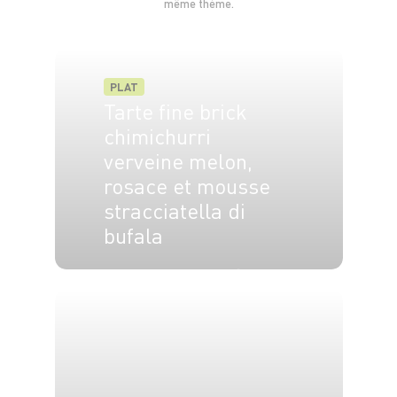
même thème.
PLAT
Tarte fine brick
chimichurri
verveine melon,
rosace et mousse
stracciatella di
bufala
10 pers.
25 min
12 min