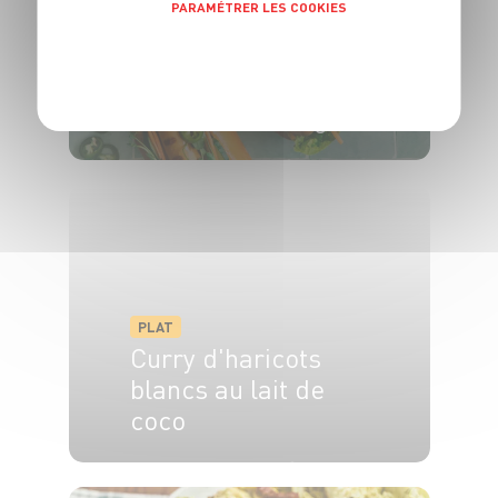
PARAMÉTRER LES COOKIES
POLITIQUE DE CONFIDENTIALITÉ
PLAT
Banh mi hot-dog
4 pers.
20min
3min
PLAT
Curry d'haricots
blancs au lait de
coco
4 pers.
15 min
25 min