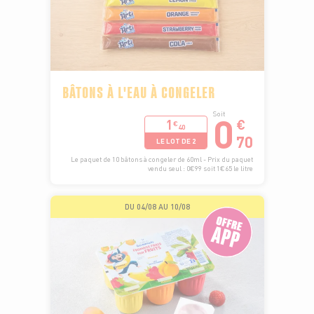
BÂTONS À L'EAU À CONGELER
0
Soit
1
€
€
40
70
LE LOT DE 2
Le paquet de 10 bâtons à congeler de 60ml - Prix du paquet
vendu seul : 0€99 soit 1€65 le litre
DU 04/08 AU 10/08