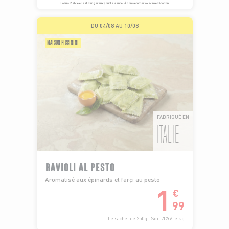
L’abus d’alcool est dangereux pour la santé. À consommer avec modération.
DU 04/08 AU 10/08
MAISON PICCININI
FABRIQUÉ EN
ITALIE
RAVIOLI AL PESTO
Aromatisé aux épinards et farçi au pesto
1
€
99
Le sachet de 250g - Soit 7€96 le kg