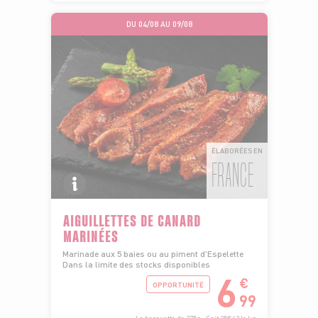
DU 04/08 AU 09/08
ÉLABORÉES EN
FRANCE
AIGUILLETTES DE CANARD
MARINÉES
Marinade aux 5 baies ou au piment d'Espelette
Dans la limite des stocks disponibles
6
€
OPPORTUNITÉ
99