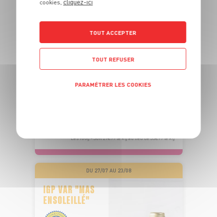
cliquez-ici
cookies,
PÊCHÉ EN
TOUT ACCEPTER
OCÉAN PACIFIQUE
TOUT REFUSER
PAVÉ DE THON ALBACORE SASHIMI
PARAMÉTRER LES COOKIES
Barquette de poids variable
OFFRE APP
POLITIQUE DE CONFIDENTIALITÉ
5
6
€
€
48
-22,2%
04
Les 180g - Soit 27€99 le kg au lieu de 35€99 le kg
DU 27/07 AU 23/08
IGP VAR "MAS
ENSOLEILLÉ"