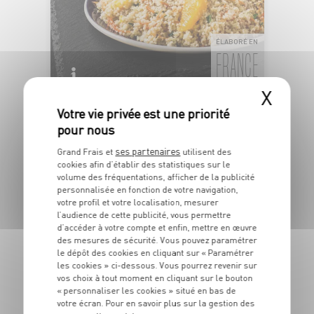
ÉLABORÉ EN
FRANCE
X
TABOULÉ AUX AGRUMES
Semoule de blé dur et fruits
Dans la limite des stocks disponibles
1
ses partenaires
Grand Frais et
utilisent des
€
cookies afin d’établir des statistiques sur le
59
volume des fréquentations, afficher de la publicité
personnalisée en fonction de votre navigation,
Les 100g - Soit 15€90 le kg
votre profil et votre localisation, mesurer
l’audience de cette publicité, vous permettre
d’accéder à votre compte et enfin, mettre en œuvre
DU 04/08 AU 10/08
des mesures de sécurité. Vous pouvez paramétrer
le dépôt des cookies en cliquant sur « Paramétrer
les cookies » ci-dessous. Vous pourrez revenir sur
vos choix à tout moment en cliquant sur le bouton
« personnaliser les cookies » situé en bas de
votre écran. Pour en savoir plus sur la gestion des