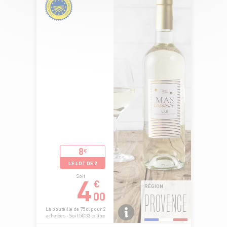
8
€
LE LOT DE 2
4
Soit
€
RÉGION
00
PROVENCE
La bouteille de 75 cl pour 2
achetées - Soit 5€33 le litre