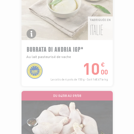
FABRIQUÉE EN
ITALIE
BURRATA DI ANDRIA IGP*
Au lait pasteurisé de vache
10
€
00
Le colis de 4 pots de 150 g - Soit 16€67 le kg
DU 04/08 AU 09/08