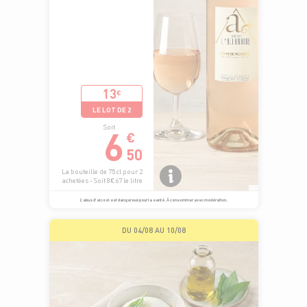
13
€
LE LOT DE 2
6
Soit
€
50
La bouteille de 75 cl pour 2
achetées - Soit 8€67 le litre
L’abus d’alcool est dangereux pour la santé. À consommer avec modération.
DU 04/08 AU 10/08