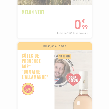
MELON VERT
0
€
99
Le kg ou 1€49 le kg si coupé
DU 03/08 AU 30/08
CÔTES DE
VIN DU MOIS
PROVENCE
AOP*
"DOMAINE
L'ALLAMANDE"