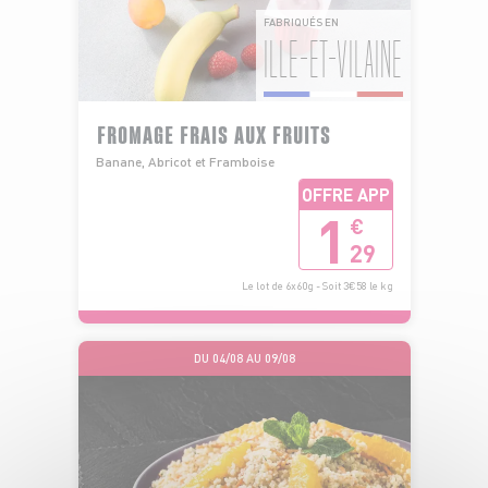
FABRIQUÉS EN
ILLE-ET-VILAINE
FROMAGE FRAIS AUX FRUITS
Banane, Abricot et Framboise
OFFRE APP
1
€
29
Le lot de 6x60g - Soit 3€58 le kg
DU 04/08 AU 09/08