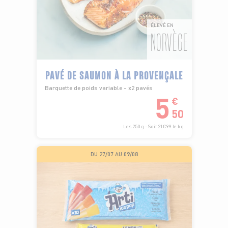
ÉLEVÉ EN
NORVÈGE
PAVÉ DE SAUMON À LA PROVENÇALE
Barquette de poids variable - x2 pavés
5
€
50
Les 250 g - Soit 21€99 le kg
DU 27/07 AU 09/08