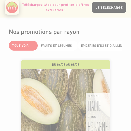
Téléchargez l’App pour profiter d’offres
JE TÉLÉCHARGE
exclusives !
Nos promotions par rayon
TOUT VOIR
FRUITS ET LÉGUMES
ÉPICERIES D'ICI ET D'AILLEURS
DU 04/08 AU 08/08
ORIGINE
ITALIE
ET/OU
ESPAGNE