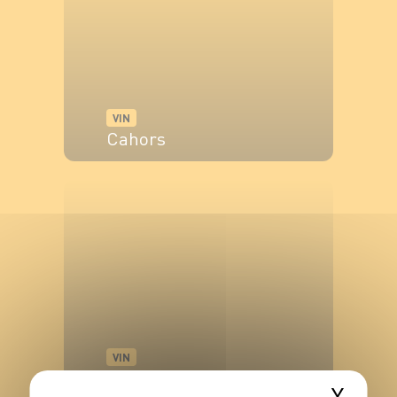
VIN
Cahors
VOIR LE PRODUIT
VIN
Bordeaux AOC
X