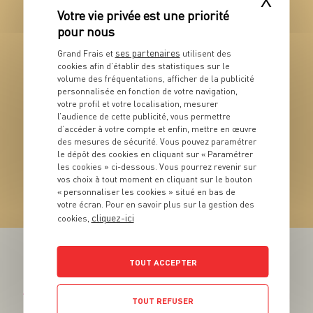
VOIR LE PRODUIT
ses partenaires
Grand Frais et
utilisent des
cookies afin d’établir des statistiques sur le
volume des fréquentations, afficher de la publicité
personnalisée en fonction de votre navigation,
votre profil et votre localisation, mesurer
l’audience de cette publicité, vous permettre
d’accéder à votre compte et enfin, mettre en œuvre
des mesures de sécurité. Vous pouvez paramétrer
le dépôt des cookies en cliquant sur « Paramétrer
VIN
les cookies » ci-dessous. Vous pourrez revenir sur
Vacqueyras AOP
vos choix à tout moment en cliquant sur le bouton
« personnaliser les cookies » situé en bas de
VOIR LE PRODUIT
votre écran. Pour en savoir plus sur la gestion des
cliquez-ici
cookies,
TOUT ACCEPTER
Téléchargez l’App pour profiter d’offres exclusives !
TOUT REFUSER