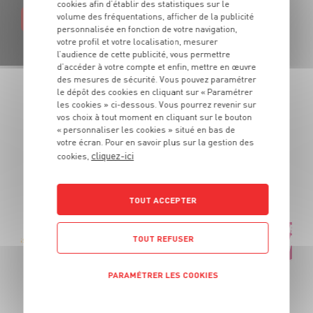
cookies afin d’établir des statistiques sur le
volume des fréquentations, afficher de la publicité
EN SAVOIR PLUS
personnalisée en fonction de votre navigation,
votre profil et votre localisation, mesurer
l’audience de cette publicité, vous permettre
d’accéder à votre compte et enfin, mettre en œuvre
des mesures de sécurité. Vous pouvez paramétrer
le dépôt des cookies en cliquant sur « Paramétrer
les cookies » ci-dessous. Vous pourrez revenir sur
LES PROMOTIONS
vos choix à tout moment en cliquant sur le bouton
DE VOTRE ÉPICIER
« personnaliser les cookies » situé en bas de
votre écran. Pour en savoir plus sur la gestion des
cliquez-ici
cookies,
Des produits de qualité et des promotions tous les jours.
De quoi cuisiner tous vos repas au meilleur prix !
TOUT ACCEPTER
TOUT REFUSER
Gressins 3 graines stiratini Panealba
OFFRE APP
Soit
2
PARAMÉTRER LES COOKIES
€
59
1
€
-0,60€
99
POLITIQUE DE CONFIDENTIALITÉ