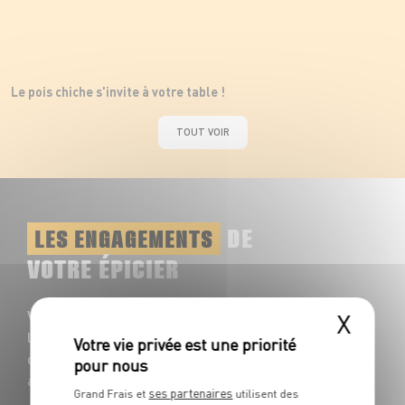
Le pois chiche s'invite à votre table !
TOUT VOIR
DE
LES ENGAGEMENTS
VOTRE ÉPICIER
Votre rayon Épiceries vous propose toute
X
l'année une multitude de saveurs à
découvrir : plus de 1200 références
accompagnent vos repas du quotidien !
ses partenaires
Grand Frais et
utilisent des