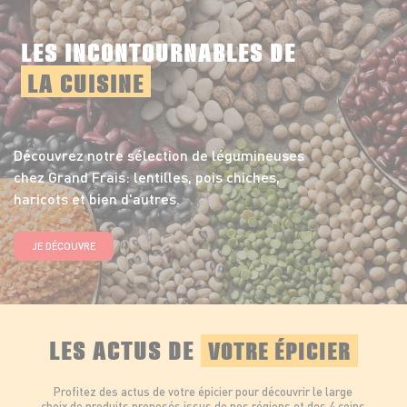
LES INCONTOURNABLES DE
LA CUISINE
Découvrez notre sélection de légumineuses
chez Grand Frais: lentilles, pois chiches,
haricots et bien d'autres.
JE DÉCOUVRE
LES ACTUS DE
VOTRE ÉPICIER
Profitez des actus de votre épicier pour découvrir le large
choix de produits proposés issus de nos régions et des 4 coins