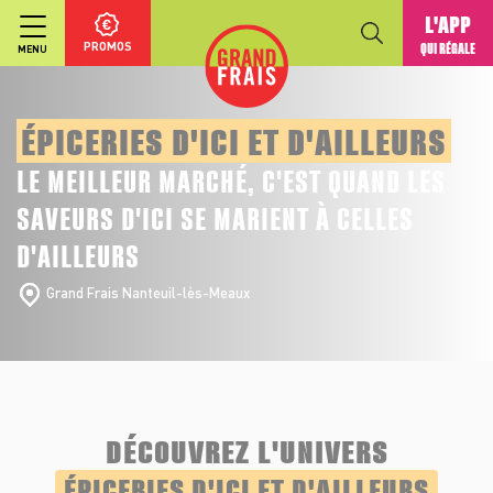
L'APP
PROMOS
QUI RÉGALE
MENU
ÉPICERIES D'ICI ET D'AILLEURS
LE MEILLEUR MARCHÉ, C'EST QUAND LES
SAVEURS D'ICI SE MARIENT À CELLES
D'AILLEURS
Grand Frais Nanteuil-lès-Meaux
DÉCOUVREZ L'UNIVERS
ÉPICERIES D'ICI ET D'AILLEURS