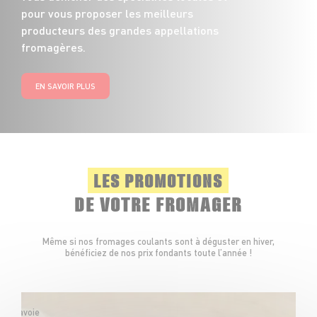
pour vous proposer les meilleurs
producteurs des grandes appellations
fromagères.
EN SAVOIR PLUS
LES PROMOTIONS
DE VOTRE FROMAGER
Même si nos fromages coulants sont à déguster en hiver,
bénéficiez de nos prix fondants toute l’année !
en
Hte-Savoie