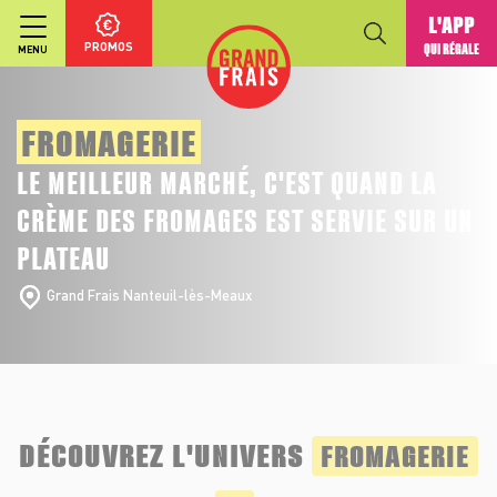
L'APP
PROMOS
QUI RÉGALE
MENU
FROMAGERIE
LE MEILLEUR MARCHÉ, C'EST QUAND LA
CRÈME DES FROMAGES EST SERVIE SUR UN
PLATEAU
Grand Frais Nanteuil-lès-Meaux
DÉCOUVREZ L'UNIVERS
FROMAGERIE