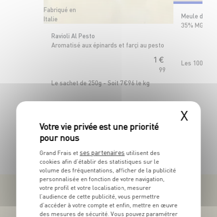
Fabriqué en
Meule de Sa
Italie
35% MG sur p
Ravioli Al Pesto
Aromatisé aux épinards et farçi au pesto
1
€
Les 100g - S
99
Le sachet de 250g - Soit 7€96 le kg
X
TOUTES NOS PROMOTIONS
ses partenaires
Grand Frais et
utilisent des
cookies afin d’établir des statistiques sur le
volume des fréquentations, afficher de la publicité
personnalisée en fonction de votre navigation,
votre profil et votre localisation, mesurer
l’audience de cette publicité, vous permettre
d’accéder à votre compte et enfin, mettre en œuvre
des mesures de sécurité. Vous pouvez paramétrer