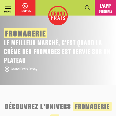
L'APP
PROMOS
QUI RÉGALE
MENU
FROMAGERIE
LE MEILLEUR MARCHÉ, C'EST QUAND LA
CRÈME DES FROMAGES EST SERVIE SUR UN
PLATEAU
Grand Frais Orsay
DÉCOUVREZ L'UNIVERS
FROMAGERIE