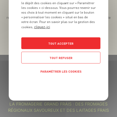
Téléchargez l’App pour profiter d’offres exclusives !
le dépôt des cookies en cliquant sur « Paramétrer
les cookies » ci-dessous. Vous pourrez revenir sur
Des promos exclusives, des récompenses généreuses, des
vos choix à tout moment en cliquant sur le bouton
« personnaliser les cookies » situé en bas de
recettes gourmandes, des jeux inédits... le tout dans une seule
votre écran. Pour en savoir plus sur la gestion des
app !
cliquez-ici
cookies,
TOUT ACCEPTER
TOUT REFUSER
PARAMÉTRER LES COOKIES
POLITIQUE DE CONFIDENTIALITÉ
GRAND FRAIS, LE MEILLEUR
MARCHÉ PRÈS DE CHEZ VOUS
LA FROMAGERIE GRAND FRAIS : DES FROMAGES
RÉGIONAUX SAVOUREUX ET DES LAITAGES FRAIS