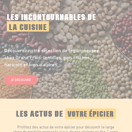
LES INCONTOURNABLES DE
LA CUISINE
Découvrez notre sélection de légumineuses
chez Grand Frais: lentilles, pois chiches,
haricots et bien d'autres.
JE DÉCOUVRE
LES ACTUS DE
VOTRE ÉPICIER
Profitez des actus de votre épicier pour découvrir le large
choix de produits proposés issus de nos régions et des 4 coins