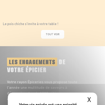
Le pois chiche s'invite à votre table !
TOUT VOIR
DE
LES ENGAGEMENTS
VOTRE ÉPICIER
Votre rayon Épiceries vous propose toute
l'année une multitude de saveurs à
découvrir : plus de 1200 références
X
accompagnent vos repas du quotidien !