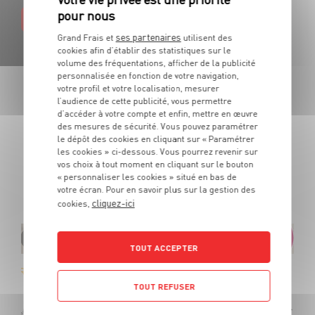
EN SAVOIR PLUS
ses partenaires
Grand Frais et
utilisent des
cookies afin d’établir des statistiques sur le
volume des fréquentations, afficher de la publicité
personnalisée en fonction de votre navigation,
votre profil et votre localisation, mesurer
l’audience de cette publicité, vous permettre
LES PROMOTIONS
d’accéder à votre compte et enfin, mettre en œuvre
des mesures de sécurité. Vous pouvez paramétrer
DE VOTRE ÉPICIER
le dépôt des cookies en cliquant sur « Paramétrer
les cookies » ci-dessous. Vous pourrez revenir sur
vos choix à tout moment en cliquant sur le bouton
Des produits de qualité et des promotions tous les jours.
« personnaliser les cookies » situé en bas de
De quoi cuisiner tous vos repas au meilleur prix !
votre écran. Pour en savoir plus sur la gestion des
cliquez-ici
cookies,
TOUT ACCEPTER
Rosé AOC Tavel Acantalys
TOUT REFUSER
OFFRE APP
Soit
7
€
99
6
€