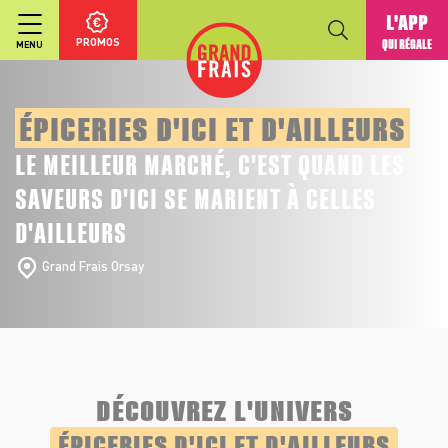
L'APP
PROMOS
QUI RÉGALE
MENU
ÉPICERIES D'ICI ET D'AILLEURS
LE MEILLEUR MARCHÉ, C'EST QUAND LES
SAVEURS D'ICI SE MARIENT À CELLES
D'AILLEURS
Grand Frais Orsay
DÉCOUVREZ L'UNIVERS
ÉPICERIES D'ICI ET D'AILLEURS