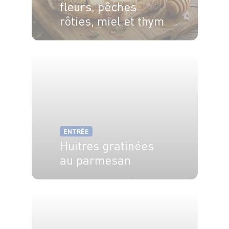
fleurs, pêches
rôties, miel et thym
15min
10min
ENTRÉE
Huitres gratinées
au parmesan
2 pers.
20 min
2 min