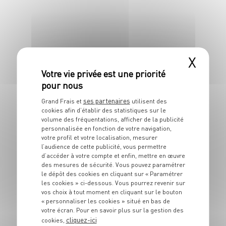
4 pers.
15 min
X
ENTRÉE
Crostinis petits pois
radis au beurre de
ses partenaires
Grand Frais et
utilisent des
cookies afin d’établir des statistiques sur le
fanes
volume des fréquentations, afficher de la publicité
personnalisée en fonction de votre navigation,
votre profil et votre localisation, mesurer
4 pers.
15 min
5 min
l’audience de cette publicité, vous permettre
d’accéder à votre compte et enfin, mettre en œuvre
des mesures de sécurité. Vous pouvez paramétrer
le dépôt des cookies en cliquant sur « Paramétrer
les cookies » ci-dessous. Vous pourrez revenir sur
vos choix à tout moment en cliquant sur le bouton
« personnaliser les cookies » situé en bas de
votre écran. Pour en savoir plus sur la gestion des
cliquez-ici
cookies,