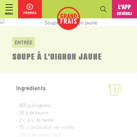
L'APP
PROMOS
QUI RÉGALE
MENU
ENTRÉE
SOUPE À L'OIGNON JAUNE
Ingrédients
- 800 g d’oignons
- 30 g de beurre
- 2 c. à s. de farine
- 75 cl de bouillon de volaille
- 200 g de comté râpé