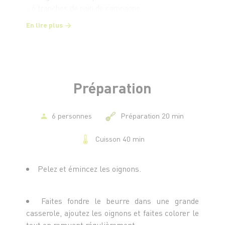
- 6 tranches de pain de campagne
- Sel et poivre du moulin
En lire plus
Préparation
6 personnes
Préparation 20 min
Cuisson 40 min
Pelez et émincez les oignons.
Faites fondre le beurre dans une grande
casserole, ajoutez les oignons et faites colorer le
tout en remuant régulièrement.