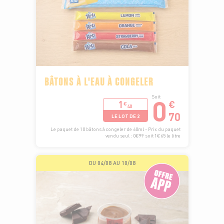
BÂTONS À L'EAU À CONGELER
0
Soit
1
€
€
40
70
LE LOT DE 2
Le paquet de 10 bâtons à congeler de 60ml - Prix du paquet
vendu seul : 0€99 soit 1€65 le litre
DU 04/08 AU 10/08