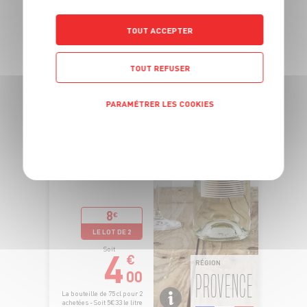
TOUT ACCEPTER
TOUT REFUSER
PARAMÉTRER LES COOKIES
POLITIQUE DE CONFIDENTIALITÉ
8
€
LE LOT DE 2
4
Soit
€
RÉGION
00
PROVENCE
La bouteille de 75 cl pour 2
achetées - Soit 5€33 le litre