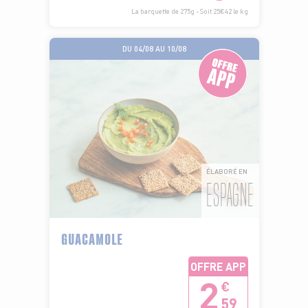
La barquette de 275g - Soit 25€42 le kg
DU 04/08 AU 10/08
ÉLABORÉ EN
ESPAGNE
GUACAMOLE
OFFRE APP
2
€
59