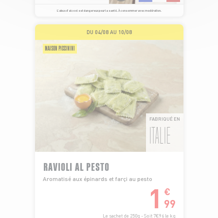
L’abus d’alcool est dangereux pour la santé. À consommer avec modération.
DU 04/08 AU 10/08
MAISON PICCININI
FABRIQUÉ EN
ITALIE
RAVIOLI AL PESTO
Aromatisé aux épinards et farçi au pesto
1
€
99
Le sachet de 250g - Soit 7€96 le kg