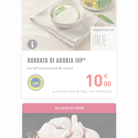
FABRIQUÉE EN
ITALIE
BURRATA DI ANDRIA IGP*
Au lait pasteurisé de vache
10
€
00
Le colis de 4 pots de 150 g - Soit 16€67 le kg
DU 04/08 AU 09/08