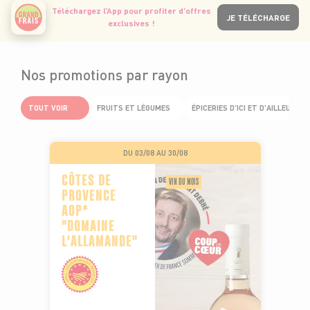
Téléchargez l’App pour profiter d’offres
JE TÉLÉCHARGE
exclusives !
Nos promotions par rayon
TOUT VOIR
FRUITS ET LÉGUMES
ÉPICERIES D'ICI ET D'AILLEURS
DU 03/08 AU 30/08
CÔTES DE
VIN DU MOIS
PROVENCE
AOP*
"DOMAINE
L'ALLAMANDE"