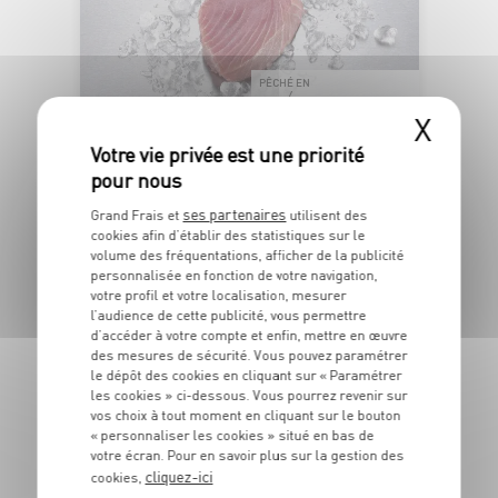
PÊCHÉ EN
OCÉAN PACIFIQUE
X
PAVÉ DE THON ALBACORE SASHIMI
ses partenaires
Grand Frais et
utilisent des
Barquette de poids variable
cookies afin d’établir des statistiques sur le
OFFRE APP
volume des fréquentations, afficher de la publicité
5
6
personnalisée en fonction de votre navigation,
€
€
48
votre profil et votre localisation, mesurer
-22,2%
04
l’audience de cette publicité, vous permettre
d’accéder à votre compte et enfin, mettre en œuvre
Les 180g - Soit 27€99 le kg au lieu de 35€99 le kg
des mesures de sécurité. Vous pouvez paramétrer
le dépôt des cookies en cliquant sur « Paramétrer
les cookies » ci-dessous. Vous pourrez revenir sur
DU 27/07 AU 23/08
vos choix à tout moment en cliquant sur le bouton
« personnaliser les cookies » situé en bas de
IGP VAR "MAS
votre écran. Pour en savoir plus sur la gestion des
ENSOLEILLÉ"
cliquez-ici
cookies,