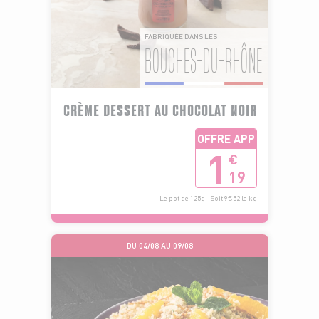
FABRIQUÉE DANS LES
BOUCHES-DU-RHÔNE
CRÈME DESSERT AU CHOCOLAT NOIR
OFFRE APP
1
€
19
Le pot de 125g - Soit 9€52 le kg
DU 04/08 AU 09/08