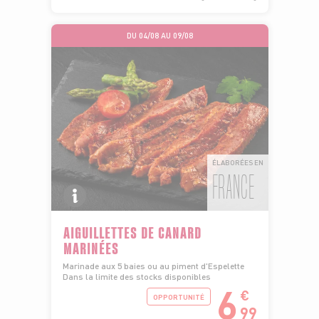
DU 04/08 AU 09/08
ÉLABORÉES EN
FRANCE
AIGUILLETTES DE CANARD
MARINÉES
Marinade aux 5 baies ou au piment d'Espelette
Dans la limite des stocks disponibles
6
€
OPPORTUNITÉ
99