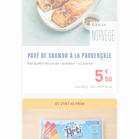
ÉLEVÉ EN
NORVÈGE
PAVÉ DE SAUMON À LA PROVENÇALE
Barquette de poids variable - x2 pavés
5
€
50
Les 250 g - Soit 21€99 le kg
DU 27/07 AU 09/08