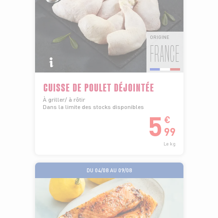
ORIGINE
FRANCE
CUISSE DE POULET DÉJOINTÉE
À griller/ à rôtir
Dans la limite des stocks disponibles
5
€
99
Le kg
DU 04/08 AU 09/08