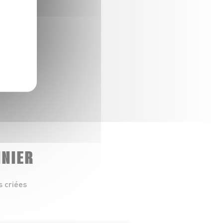
NNIER
s criées