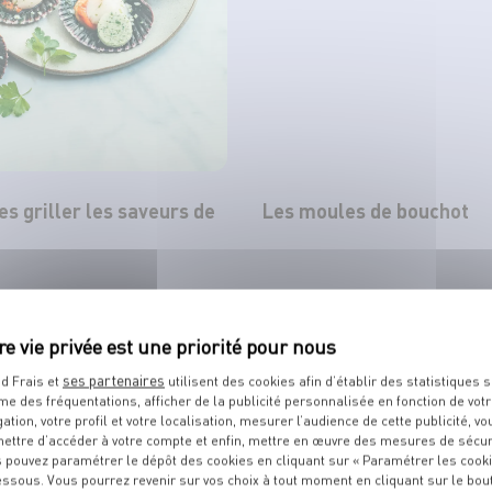
tes griller les saveurs de
Les moules de bouchot
TOUT VOIR
ses partenaires
d Frais et
utilisent des cookies afin d’établir des statistiques s
me des fréquentations, afficher de la publicité personnalisée en fonction de vot
gation, votre profil et votre localisation, mesurer l’audience de cette publicité, vo
ettre d’accéder à votre compte et enfin, mettre en œuvre des mesures de sécur
 pouvez paramétrer le dépôt des cookies en cliquant sur « Paramétrer les cook
TS
DE VOTRE POISSONNIER
essous. Vous pourrez revenir sur vos choix à tout moment en cliquant sur le bou