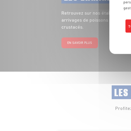
pers
gest
Retrouvez sur nos étals toute la
arrivages de poissons entiers, fi
crustacés.
T
EN SAVOIR PLUS
LES
Profite