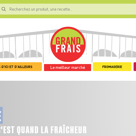
 D'ICI ET D'AILLEURS
FROMAGERIE
Le meilleur marché
E
C'EST QUAND LA FRAÎCHEUR