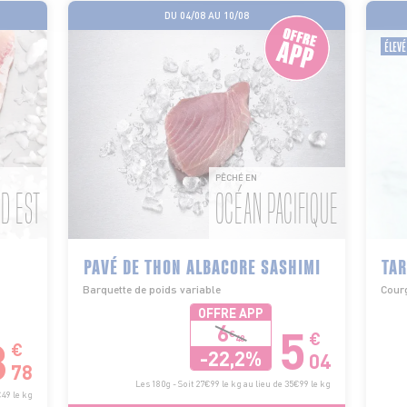
DU 04/08 AU 10/08
ÉLEVÉ
PÊCHÉ EN
D EST
OCÉAN PACIFIQUE
PAVÉ DE THON ALBACORE SASHIMI
TAR
Barquette de poids variable
Courg
OFFRE APP
5
6
€
€
3
48
€
-22,2%
04
78
Les 180g - Soit 27€99 le kg au lieu de 35€99 le kg
€49 le kg