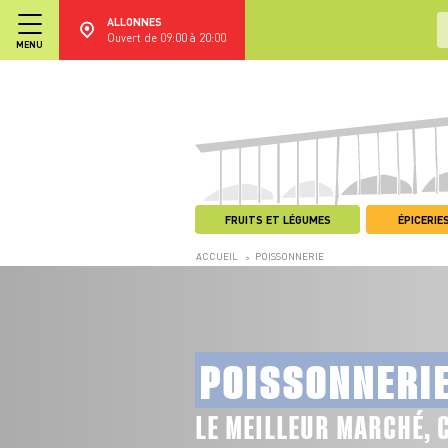
ALLONNES
Ouvert de 09:00 à 20:00
MENU
FRUITS ET LÉGUMES
ÉPICERIES
ACCUEIL
POISSONNERIE
>
POISSONNERI
LE MEILLEUR MARCHÉ, 