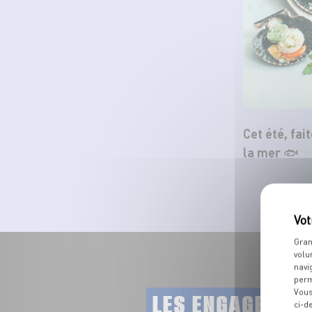
Cet été, fai
la mer 🐟
Gran
volu
navi
perm
Vous
LES ENGAGEMEN
ci-d