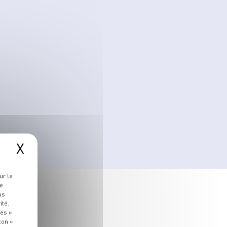
X
ur le
re
us
ité.
ies »
ton «