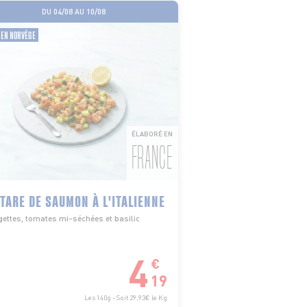
DU 04/08 AU 10/08
 EN NORVÈGE
ÉLABORÉ EN
FRANCE
TARE DE SAUMON À L'ITALIENNE
ettes, tomates mi-séchées et basilic
4
€
19
Les 140g - Soit 29,93€ le Kg