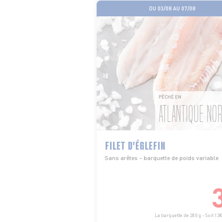
DU 03/08 AU 07/08
PÊCHÉ EN
ATLANTIQUE NOR
FILET D'ÉGLEFIN
Sans arêtes - barquette de poids variable
La barquette de 280 g - Soit 13