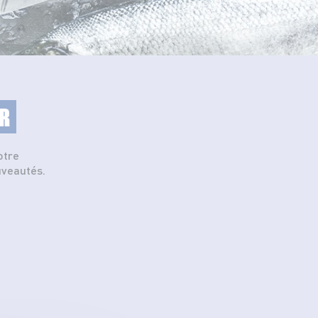
R
otre
uveautés.