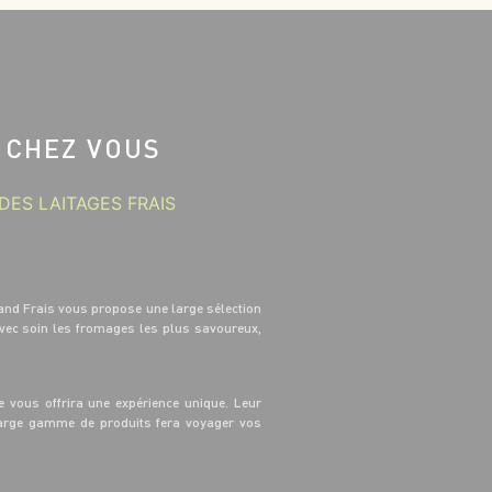
 CHEZ VOUS
DES LAITAGES FRAIS
and Frais vous propose une large sélection
avec soin les fromages les plus savoureux,
 vous offrira une expérience unique. Leur
 large gamme de produits fera voyager vos