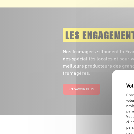
LES ENGAGEMEN
Nos fromagers sillonnent la Fra
des spécialités locales et pour 
meilleurs producteurs des grand
fromagères.
EN SAVOIR PLUS
Gran
volu
navi
perm
Vous
ci-d
pers
gest