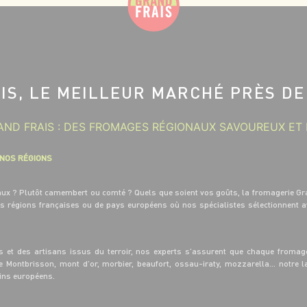
IS, LE MEILLEUR MARCHÉ PRÈS DE
ND FRAIS : DES FROMAGES RÉGIONAUX SAVOUREUX ET 
 NOS RÉGIONS
eaux ? Plutôt camembert ou comté ? Quels que soient vos goûts, la fromagerie Gr
es régions françaises ou de pays européens où nos spécialistes sélectionnent 
s et des artisans issus du terroir, nos experts s’assurent que chaque fromage
de Montbrisson, mont d’or, morbier, beaufort, ossau-iraty, mozzarella… notre
sins européens.