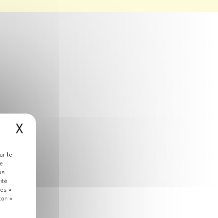
X
ur le
re
us
ité.
ies »
ton «