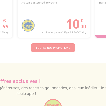
Au lait pasteurisé de vache
Bana
1
10
€
€
99
00
€96 le kg
Le colis de 4 pots de 150 g - Soit 16€67 le kg
TOUTES NOS PROMOTIONS
ffres exclusives !
néreuses, des recettes gourmandes, des jeux inédits... le 
seule app !