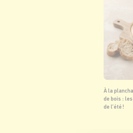
À la planch
de bois : le
de l’été !