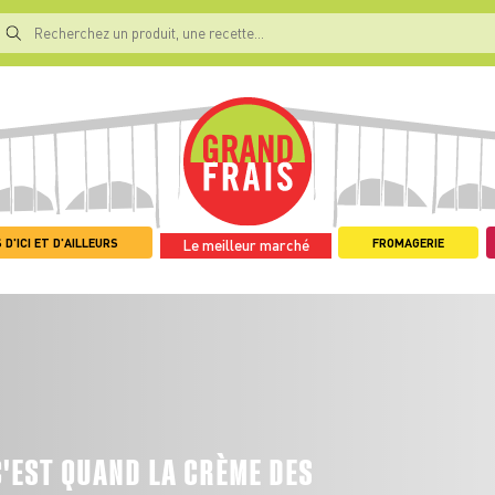
 D'ICI ET D'AILLEURS
FROMAGERIE
Le meilleur marché
C'EST QUAND LA CRÈME DES