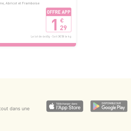
ne, Abricot et Framboise
OFFRE APP
1
€
29
Le lot de 6x60g - Soit 3€58 le kg
tout dans une