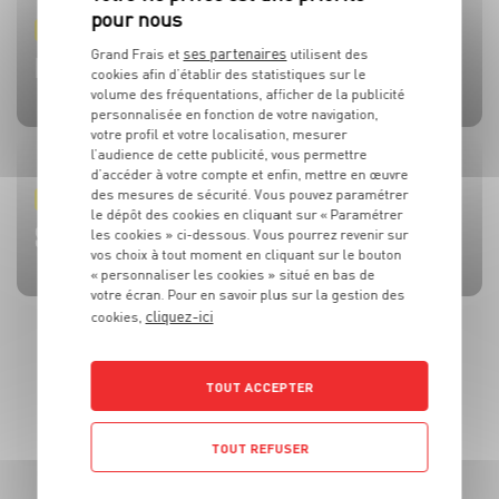
PRODUIT
PRODUIT
PRODUIT
PRODUIT
PRODUIT
ses partenaires
Grand Frais et
utilisent des
TOMATES
OLIVES
BEAUFORT AOP
CÔTE DE BŒUF
MOULES DE BOUCHOT AOP DE LA BAIE DU MONT-SAINT-
cookies afin d’établir des statistiques sur le
MICHEL
volume des fréquentations, afficher de la publicité
personnalisée en fonction de votre navigation,
votre profil et votre localisation, mesurer
l’audience de cette publicité, vous permettre
d’accéder à votre compte et enfin, mettre en œuvre
des mesures de sécurité. Vous pouvez paramétrer
RECETTE
ACTUALITE
RECETTE
RECETTE
RECETTE
le dépôt des cookies en cliquant sur « Paramétrer
BRUSCHETTA FRAISES TOMATES MOZZA
L’HUILE QUI FAIT TOUTE LA DIFFÉRENCE !
SALADE MOZZARELLA, PÊCHE ET AVOCAT
CÔTE DE BOEUF AU ROQUEFORT
BROCHETTES DE SARDINES ET SAUCE À LA MENTHE
les cookies » ci-dessous. Vous pourrez revenir sur
vos choix à tout moment en cliquant sur le bouton
« personnaliser les cookies » situé en bas de
votre écran. Pour en savoir plus sur la gestion des
cliquez-ici
cookies,
TOUT ACCEPTER
TOUT REFUSER