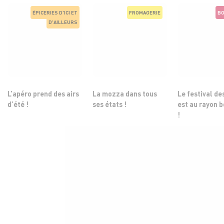
ÉPICERIES D'ICI ET
FROMAGERIE
BO
D'AILLEURS
L’apéro prend des airs
La mozza dans tous
Le festival de
d’été !
ses états !
est au rayon 
!