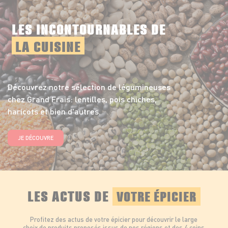
LES INCONTOURNABLES DE
LA CUISINE
Découvrez notre sélection de légumineuses
chez Grand Frais: lentilles, pois chiches,
haricots et bien d'autres.
JE DÉCOUVRE
LES ACTUS DE
VOTRE ÉPICIER
Profitez des actus de votre épicier pour découvrir le large
choix de produits proposés issus de nos régions et des 4 coins