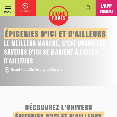
L'APP
PROMOS
QUI RÉGALE
MENU
ÉPICERIES D'ICI ET D'AILLEURS
LE MEILLEUR MARCHÉ, C'EST QUAND LES
SAVEURS D'ICI SE MARIENT À CELLES
D'AILLEURS
Grand Frais Cherbourg La Glacerie
DÉCOUVREZ L'UNIVERS
ÉPICERIES D'ICI ET D'AILLEURS