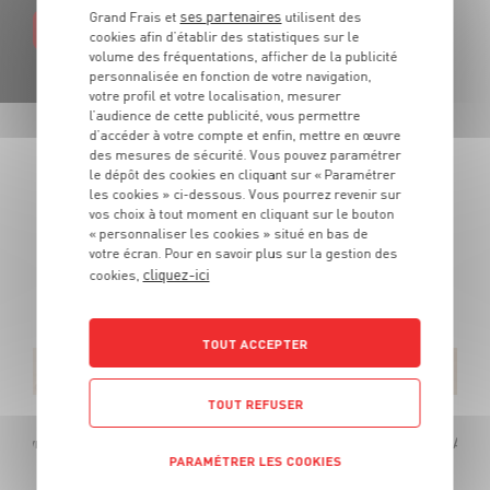
ses partenaires
Grand Frais et
utilisent des
EN SAVOIR PLUS
cookies afin d’établir des statistiques sur le
volume des fréquentations, afficher de la publicité
personnalisée en fonction de votre navigation,
votre profil et votre localisation, mesurer
l’audience de cette publicité, vous permettre
d’accéder à votre compte et enfin, mettre en œuvre
des mesures de sécurité. Vous pouvez paramétrer
LES PROMOTIONS
le dépôt des cookies en cliquant sur « Paramétrer
les cookies » ci-dessous. Vous pourrez revenir sur
DE VOTRE ÉPICIER
vos choix à tout moment en cliquant sur le bouton
« personnaliser les cookies » situé en bas de
votre écran. Pour en savoir plus sur la gestion des
Des produits de qualité et des promotions tous les jours.
cliquez-ici
cookies,
De quoi cuisiner tous vos repas au meilleur prix !
TOUT ACCEPTER
TOUT REFUSER
 Poivre Noir / Pesto Verde / Crème oignon / Sel & Vinaigre / Ail & Olives. Au ch
PARAMÉTRER LES COOKIES