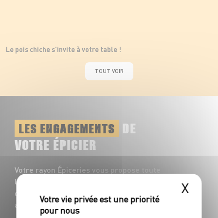
Le pois chiche s'invite à votre table !
TOUT VOIR
DE
LES ENGAGEMENTS
VOTRE ÉPICIER
Votre rayon Épiceries vous propose toute
l'année une multitude de saveurs à
X
découvrir : plus de 1200 références
accompagnent vos repas du quotidien !