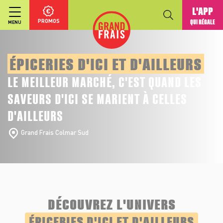
L'APP
PROMOS
QUI RÉGALE
MENU
ÉPICERIES D'ICI ET D'AILLEURS
LE MEILLEUR MARCHÉ, C'EST QUAND LES
SAVEURS D'ICI SE MARIENT À CELLES
D'AILLEURS
Grand Frais Colmar Sud
DÉCOUVREZ L'UNIVERS
ÉPICERIES D'ICI ET D'AILLEURS