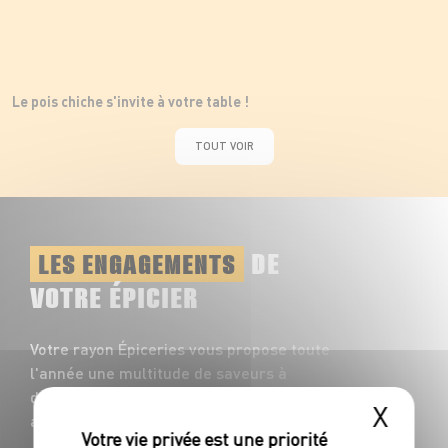
Le pois chiche s'invite à votre table !
TOUT VOIR
DE
LES ENGAGEMENTS
VOTRE ÉPICIER
Votre rayon Épiceries vous propose toute
l'année une multitude de saveurs à
découvrir : plus de 1200 références
X
accompagnent vos repas du quotidien !