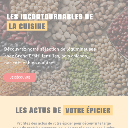
LES INCONTOURNABLES DE
LA CUISINE
Découvrez notre sélection de légumineuses
chez Grand Frais: lentilles, pois chiches,
haricots et bien d'autres.
JE DÉCOUVRE
LES ACTUS DE
VOTRE ÉPICIER
Profitez des actus de votre épicier pour découvrir le large
choix de produits proposés issus de nos régions et des 4 coins