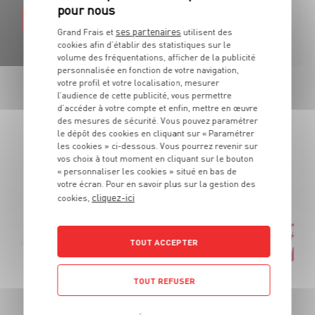
EN SAVOIR PLUS
ses partenaires
Grand Frais et
utilisent des
cookies afin d’établir des statistiques sur le
volume des fréquentations, afficher de la publicité
personnalisée en fonction de votre navigation,
votre profil et votre localisation, mesurer
l’audience de cette publicité, vous permettre
LES PROMOTIONS
d’accéder à votre compte et enfin, mettre en œuvre
des mesures de sécurité. Vous pouvez paramétrer
DE VOTRE ÉPICIER
le dépôt des cookies en cliquant sur « Paramétrer
les cookies » ci-dessous. Vous pourrez revenir sur
vos choix à tout moment en cliquant sur le bouton
« personnaliser les cookies » situé en bas de
Des produits de qualité et des promotions tous les jours.
votre écran. Pour en savoir plus sur la gestion des
De quoi cuisiner tous vos repas au meilleur prix !
cliquez-ici
cookies,
Gressins 3 graines stiratini Panealba
TOUT ACCEPTER
OFFRE APP
Soit
2
€
TOUT REFUSER
59
1
€
-0,60€
99