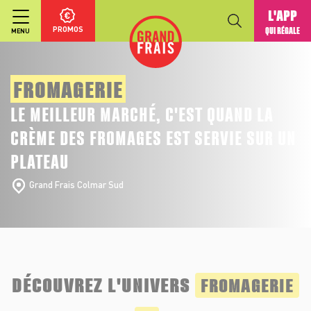
L'APP
PROMOS
QUI RÉGALE
MENU
FROMAGERIE
LE MEILLEUR MARCHÉ, C'EST QUAND LA
CRÈME DES FROMAGES EST SERVIE SUR UN
PLATEAU
Grand Frais Colmar Sud
DÉCOUVREZ L'UNIVERS
FROMAGERIE