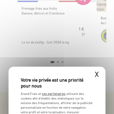
Fabriquée e
Fromage frais aux fruits
Italie
Banane, Abricot et Framboise
Burrata d
OFFRE APP
Au lait p
1
€
29
Le lot de 6x60g - Soit 3€58 le kg
X
TOUTES NOS PROMOTIONS
ses partenaires
Grand Frais et
utilisent des
cookies afin d’établir des statistiques sur le
volume des fréquentations, afficher de la publicité
personnalisée en fonction de votre navigation,
votre profil et votre localisation, mesurer