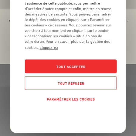
Téléchargez l’App pour profiter d’offres exclusives !
l’audience de cette publicité, vous permettre
d’accéder à votre compte et enfin, mettre en œuvre
des mesures de sécurité. Vous pouvez paramétrer
Des promos exclusives, des récompenses généreuses, des
le dépôt des cookies en cliquant sur « Paramétrer
recettes gourmandes, des jeux inédits... le tout dans une seule
les cookies » ci-dessous. Vous pourrez revenir sur
app !
vos choix à tout moment en cliquant sur le bouton
« personnaliser les cookies » situé en bas de
votre écran. Pour en savoir plus sur la gestion des
cliquez-ici
cookies,
TOUT ACCEPTER
TOUT REFUSER
PARAMÉTRER LES COOKIES
GRAND FRAIS, LE MEILLEUR
MARCHÉ PRÈS DE CHEZ VOUS
POLITIQUE DE CONFIDENTIALITÉ
LA FROMAGERIE GRAND FRAIS : DES FROMAGES
RÉGIONAUX SAVOUREUX ET DES LAITAGES FRAIS