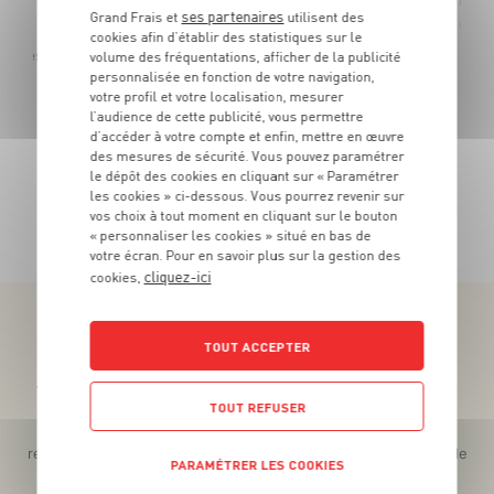
5
€
ses partenaires
-22,2%
Grand Frais et
utilisent des
04
cookies afin d’établir des statistiques sur le
Les 180g - Soit 27€99 le kg au lieu de 35€99 le kg
volume des fréquentations, afficher de la publicité
personnalisée en fonction de votre navigation,
votre profil et votre localisation, mesurer
l’audience de cette publicité, vous permettre
d’accéder à votre compte et enfin, mettre en œuvre
des mesures de sécurité. Vous pouvez paramétrer
le dépôt des cookies en cliquant sur « Paramétrer
les cookies » ci-dessous. Vous pourrez revenir sur
TOUTES NOS PROMOTIONS
vos choix à tout moment en cliquant sur le bouton
« personnaliser les cookies » situé en bas de
votre écran. Pour en savoir plus sur la gestion des
cliquez-ici
cookies,
TOUT ACCEPTER
Téléchargez l’App pour profiter d’offres exclusives !
TOUT REFUSER
Des promos exclusives, des récompenses généreuses, des
recettes gourmandes, des jeux inédits... le tout dans une seule
PARAMÉTRER LES COOKIES
app !