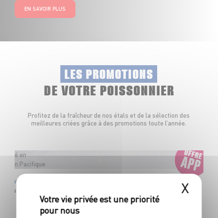
EN SAVOIR PLUS
LES PROMOTIONS
DE VOTRE POISSONNIER
Profitez de la fraîcheur de nos étals et de la sélection des
meilleures criées grâce à des promotions toute l’année.
Pêché en
Océan Pacifique
Pavé de thon albacore Sashimi
X
Barquette de poids variable
OFFRE APP
6
€
48