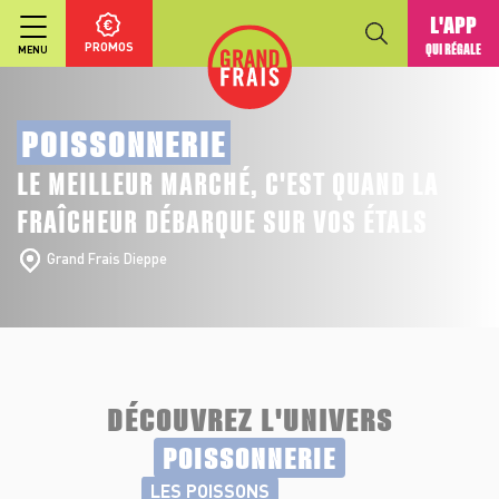
L'APP
PROMOS
QUI RÉGALE
MENU
POISSONNERIE
LE MEILLEUR MARCHÉ, C'EST QUAND LA
FRAÎCHEUR DÉBARQUE SUR VOS ÉTALS
Grand Frais Dieppe
DÉCOUVREZ L'UNIVERS
POISSONNERIE
LES POISSONS