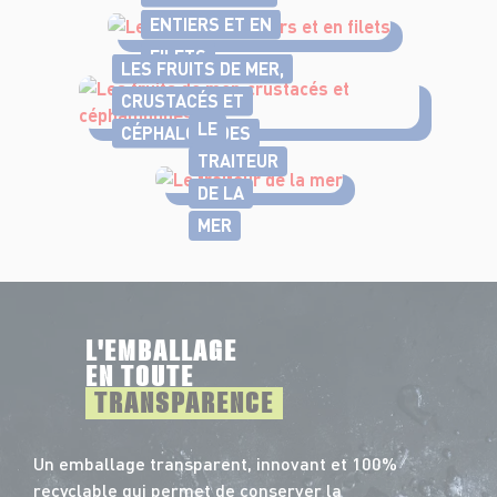
ENTIERS ET EN
FILETS
LES FRUITS DE MER,
CRUSTACÉS ET
LE
CÉPHALOPODES
TRAITEUR
DE LA
MER
L'EMBALLAGE
EN TOUTE
TRANSPARENCE
Un emballage transparent, innovant et 100%
recyclable qui permet de conserver la