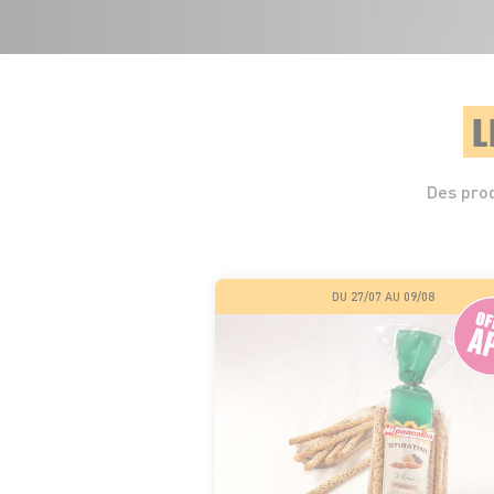
L
Des prod
DU 27/07 AU 09/08