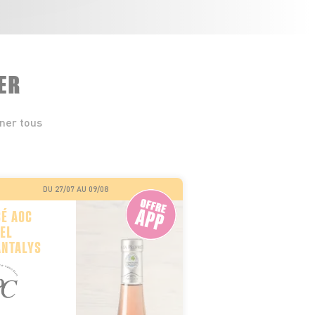
ER
iner tous
DU 27/07 AU 09/08
É AOC
EL
ANTALYS