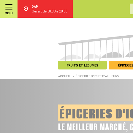
GAP
Ouvert de 08:30 à 20:00
MENU
FRUITS ET LÉGUMES
ÉPICERIES
ACCUEIL
ÉPICERIES D'ICI ET D'AILLEURS
>
ÉPICERIES D'I
LE MEILLEUR MARCHÉ, 