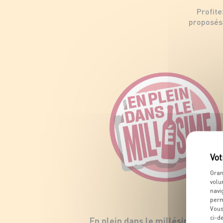
Profite
proposés 
Gran
volu
navi
perm
Vous
ci-d
En plein dans le millésime !