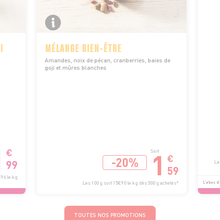
I
MÉLANGE BIEN-ÊTRE
Amandes, noix de pécan, cranberries, baies de
goji et mûres blanches
1
€
1
Soit
€
-20%
99
La 
59
€96 le kg
L’abus d’
Les 100 g soit 15€90 le kg dès 500 g achetés*
TOUTES NOS PROMOTIONS