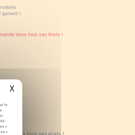
produits
 garanti !
X
ur le
re
us
ité.
ies »
ton «
ande dans tous ses états !