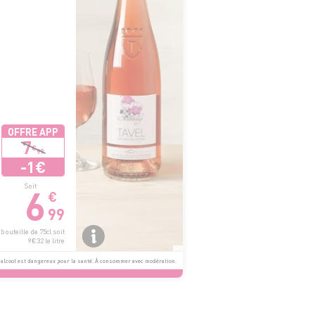
OFFRE APP
7
€
99
-1€
6
Soit
€
99
bouteille de 75cl soit
9€32 le litre
alcool est dangereux pour la santé. À consommer avec modération.