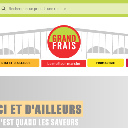
 D'ICI ET D'AILLEURS
FROMAGERIE
Le meilleur marché
CI ET D'AILLEURS
C'EST QUAND LES SAVEURS