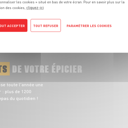
onnaliser les cookies » situé en bas de votre écran. Pour en savoir plus sur la
responsables et pleines de saveurs
cliquez-ici
ion des cookies,
TOUT VOIR
OUT ACCEPTER
TOUT REFUSER
PARAMÉTRER LES COOKIES
POLITIQUE DE CONFIDENTIALITÉ
TS
DE VOTRE ÉPICIER
ose toute l'année une
 : plus de 1200
pas du quotidien !