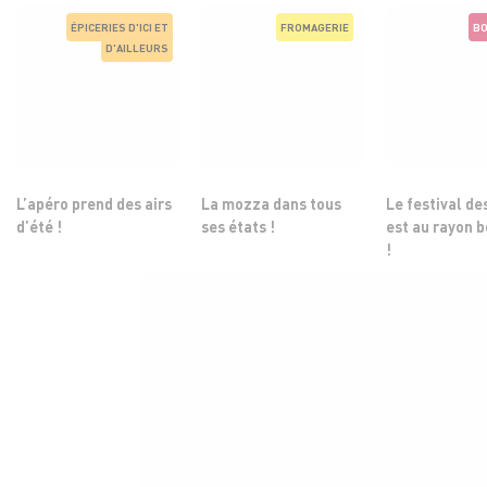
ÉPICERIES D'ICI ET
FROMAGERIE
BO
D'AILLEURS
L’apéro prend des airs
La mozza dans tous
Le festival de
d’été !
ses états !
est au rayon 
!