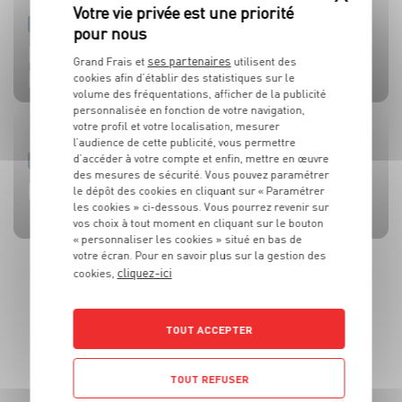
PRODUIT
PRODUIT
PRODUIT
PRODUIT
PRODUIT
TOMATES
OLIVES
BEAUFORT AOP
CÔTE DE BŒUF
MOULES DE BOUCHOT AOP DE LA BAIE DU MONT-SAINT-
ses partenaires
Grand Frais et
utilisent des
MICHEL
cookies afin d’établir des statistiques sur le
volume des fréquentations, afficher de la publicité
personnalisée en fonction de votre navigation,
votre profil et votre localisation, mesurer
l’audience de cette publicité, vous permettre
d’accéder à votre compte et enfin, mettre en œuvre
RECETTE
ACTUALITE
RECETTE
RECETTE
RECETTE
des mesures de sécurité. Vous pouvez paramétrer
BRUSCHETTA FRAISES TOMATES MOZZA
L’HUILE QUI FAIT TOUTE LA DIFFÉRENCE !
SALADE MOZZARELLA, PÊCHE ET AVOCAT
CÔTE DE BOEUF AU ROQUEFORT
BROCHETTES DE SARDINES ET SAUCE À LA MENTHE
le dépôt des cookies en cliquant sur « Paramétrer
les cookies » ci-dessous. Vous pourrez revenir sur
vos choix à tout moment en cliquant sur le bouton
« personnaliser les cookies » situé en bas de
votre écran. Pour en savoir plus sur la gestion des
cliquez-ici
cookies,
TOUT ACCEPTER
TOUT REFUSER