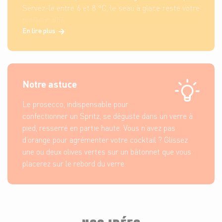
Servez-le entre 6 et 8 °C, le seau à glace reste votre
meilleur allié.
En lire plus
Notre astuce
Le prosecco, indispensable pour
confectionner un Spritz, se déguste dans un verre à
pied, resserré en partie haute. Vous n’avez pas
d’orange pour agrémenter votre cocktail ? Glissez
une ou deux olives vertes sur un bâtonnet que vous
placerez sur le rebord du verre.