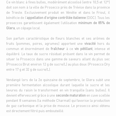
Ce vin blanc à fines bulles, modérément alcoolisé (entre 10,5 et 12°)
doit son nom à la ville de Prosecco près de Trévise dans la province
de Trieste. Exclusivement produit en Vénétie et dans le Frioul, il
bénéficie de l’
appellation d’origine contrôlée italienne
(DOC). Tous les
proseccos garantissent également l’utilisation
minimum de 85% de
Glera
, un cépage local.
Son parfum caractéristique de fleurs blanches et ses arômes de
fruits (pommes, poires, agrumes) apportent une
vivacité
hors du
commun et énormément de
fraîcheur
à ce
vin pétillant
, intense et
équilibré. Le taux de sucre résiduel présent dans le vin permet de
situer le Prosecco dans une gamme de saveurs allant du plus sec
(Prosecco Brut environ 12 g de sucre/L) au plus doux (Prosecco Dry
entre 17 g et 32 g de sucre/L).
Vendangé lors de la 2e quinzaine de septembre, le Glera subit une
première fermentation alcoolique durant laquelle le sucre et les
levures du raisin le transforment en vin tranquille (sans bulles). Il
devient effervescent grâce à une
seconde maturation
en cuve scellée
pendant 8 semaines (la méthode Charmat) qui favorise la production
de gaz carbonique et la prise de mousse. Le prosecco ainsi obtenu
est directement filtré puis embouteillé.