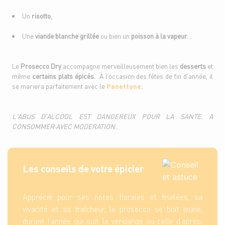
Un
risotto
,
Une
viande blanche grillée
ou bien un
poisson à la vapeur
…
Le
Prosecco Dry
accompagne merveilleusement bien les
desserts
et
même
certains plats épicés.
À l’occasion des fêtes de fin d’année, il
se mariera parfaitement avec le
Panettone
.
L'ABUS D'ALCOOL EST DANGEREUX POUR LA SANTE. A
CONSOMMER AVEC MODERATION.
Les conseils de votre épicier
Apprécié pour ses notes florales et fruitées, sa
vivacité et sa fraîcheur, le prosecco se boit jeune,
durant l’année qui suit la vendange ou celle d’après.