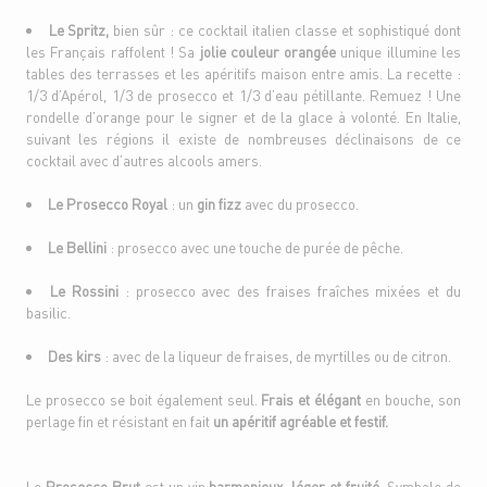
Le Spritz,
bien sûr : ce cocktail italien classe et sophistiqué dont
les Français raffolent ! Sa
jolie couleur orangée
unique illumine les
tables des terrasses et les apéritifs maison entre amis. La recette :
1/3 d’Apérol, 1/3 de prosecco et 1/3 d’eau pétillante. Remuez ! Une
rondelle d’orange pour le signer et de la glace à volonté. En Italie,
suivant les régions il existe de nombreuses déclinaisons de ce
cocktail avec d’autres alcools amers.
Le Prosecco Royal
: un
gin fizz
avec du prosecco.
Le Bellini
: prosecco avec une touche de purée de pêche.
Le Rossini
: prosecco avec des fraises fraîches mixées et du
basilic.
Des kirs
: avec de la liqueur de fraises, de myrtilles ou de citron.
Le prosecco se boit également seul.
Frais et élégant
en bouche, son
perlage fin et résistant en fait
un apéritif agréable et festif.
Le
Prosecco Brut
est un vin
harmonieux, léger et fruité.
Symbole de