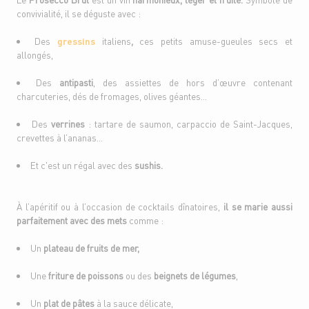
convivialité, il se déguste avec :
Des
gressins
italiens
,
ces petits amuse-gueules secs et
allongés,
Des
antipasti
, des assiettes de hors d’œuvre contenant
charcuteries, dés de fromages, olives géantes…
Des
verrines
: tartare de saumon, carpaccio de Saint-Jacques,
crevettes à l’ananas…
Et c'est un régal avec des
sushis.
À l’apéritif ou à l’occasion de cocktails dînatoires,
il se marie aussi
parfaitement avec des mets
comme :
Un
plateau de fruits de mer,
Une
friture de poissons
ou des
beignets de légumes
,
Un
plat de pâtes
à la sauce délicate,