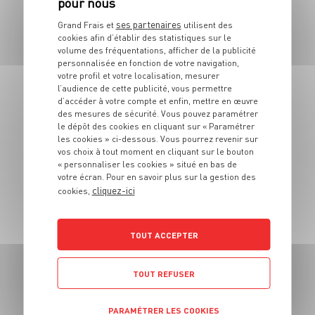
ses partenaires
Grand Frais et
utilisent des
cookies afin d’établir des statistiques sur le
volume des fréquentations, afficher de la publicité
personnalisée en fonction de votre navigation,
votre profil et votre localisation, mesurer
l’audience de cette publicité, vous permettre
d’accéder à votre compte et enfin, mettre en œuvre
des mesures de sécurité. Vous pouvez paramétrer
RECETTE
le dépôt des cookies en cliquant sur « Paramétrer
Spritz blanc à la liqueur
les cookies » ci-dessous. Vous pourrez revenir sur
vos choix à tout moment en cliquant sur le bouton
de fleur de sureau
« personnaliser les cookies » situé en bas de
votre écran. Pour en savoir plus sur la gestion des
10 min
cliquez-ici
cookies,
TOUT ACCEPTER
TOUT REFUSER
RECETTE
PARAMÉTRER LES COOKIES
Cocktail de Noël au jus