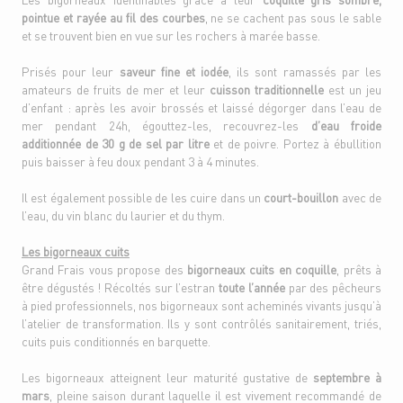
pointue et rayée au fil des courbes
, ne se cachent pas sous le sable
et se trouvent bien en vue sur les rochers à marée basse.
Prisés pour leur
saveur fine et iodée
, ils sont ramassés par les
amateurs de fruits de mer et leur
cuisson traditionnelle
est un jeu
d’enfant : après les avoir brossés et laissé dégorger dans l’eau de
mer pendant 24h, égouttez-les, recouvrez-les
d’eau froide
additionnée de 30 g de sel par litre
et de poivre. Portez à ébullition
puis baisser à feu doux pendant 3 à 4 minutes.
Il est également possible de les cuire dans un
court-bouillon
avec de
l’eau, du vin blanc du laurier et du thym.
Les bigorneaux cuits
Grand Frais vous propose des
bigorneaux cuits en coquille
, prêts à
être dégustés ! Récoltés sur l’estran
toute l’année
par des pêcheurs
à pied professionnels, nos bigorneaux sont acheminés vivants jusqu’à
l’atelier de transformation. Ils y sont contrôlés sanitairement, triés,
cuits puis conditionnés en barquette.
Les bigorneaux atteignent leur maturité gustative de
septembre à
mars
, pleine saison durant laquelle il est vivement recommandé de