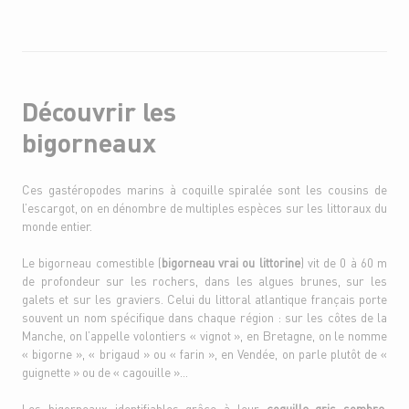
Découvrir les
bigorneaux
Ces gastéropodes marins à coquille spiralée sont les cousins de
l’escargot, on en dénombre de multiples espèces sur les littoraux du
monde entier.
Le bigorneau comestible (
bigorneau vrai ou littorine
) vit de 0 à 60 m
de profondeur sur les rochers, dans les algues brunes, sur les
galets et sur les graviers. Celui du littoral atlantique français porte
souvent un nom spécifique dans chaque région : sur les côtes de la
Manche, on l’appelle volontiers « vignot », en Bretagne, on le nomme
« bigorne », « brigaud » ou « farin », en Vendée, on parle plutôt de «
guignette » ou de « cagouille »…
Les bigorneaux identifiables grâce à leur
coquille gris sombre,