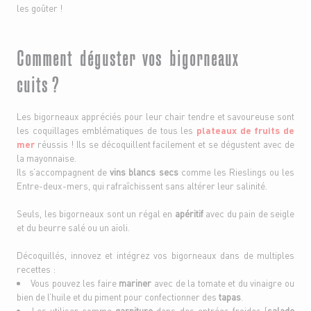
les goûter !
Comment déguster vos bigorneaux
cuits ?
Les bigorneaux appréciés pour leur chair tendre et savoureuse sont
les coquillages emblématiques de tous les
plateaux de fruits de
mer
réussis ! Ils se décoquillent facilement et se dégustent avec de
la mayonnaise.
Ils s’accompagnent de
vins blancs secs
comme les Rieslings ou les
Entre-deux-mers, qui rafraîchissent sans altérer leur salinité.
Seuls, les bigorneaux sont un régal en
apéritif
avec du pain de seigle
et du beurre salé ou un aïoli.
Décoquillés, innovez et intégrez vos bigorneaux dans de multiples
recettes :
Vous pouvez les faire
mariner
avec de la tomate et du vinaigre ou
bien de l’huile et du piment pour confectionner des
tapas
.
Les utiliser comme
garniture
dans des entrées froides (
salade