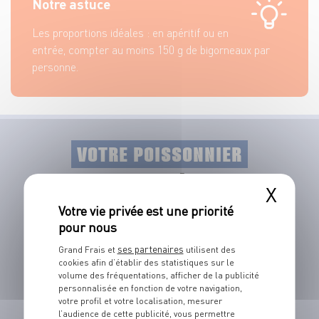
Notre astuce
Les proportions idéales : en apéritif ou en
entrée, compter au moins 150 g de bigorneaux par
personne.
VOTRE POISSONNIER
VOUS PROPOSE ÉGALEMENT
X
Nous cherchons tous l’âme sœur. Chez Grand
Frais, soyez sûrs de
trouver le partenaire
ses partenaires
Grand Frais et
utilisent des
idéal à n’importe quel produit.
cookies afin d’établir des statistiques sur le
volume des fréquentations, afficher de la publicité
personnalisée en fonction de votre navigation,
votre profil et votre localisation, mesurer
l’audience de cette publicité, vous permettre