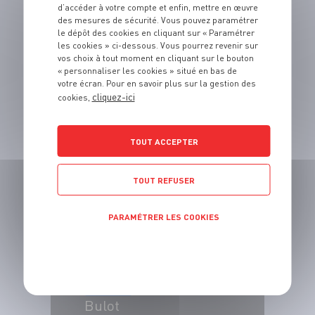
d’accéder à votre compte et enfin, mettre en œuvre
des mesures de sécurité. Vous pouvez paramétrer
le dépôt des cookies en cliquant sur « Paramétrer
les cookies » ci-dessous. Vous pourrez revenir sur
vos choix à tout moment en cliquant sur le bouton
« personnaliser les cookies » situé en bas de
votre écran. Pour en savoir plus sur la gestion des
cliquez-ici
cookies,
PRODUIT
Huîtres
TOUT ACCEPTER
VOIR LE PRODUIT
TOUT REFUSER
PARAMÉTRER LES COOKIES
POLITIQUE DE CONFIDENTIALITÉ
PRODUIT
Bulot