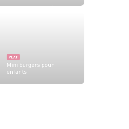
4 pers.
30 min
20 min
PLAT
Mini burgers pour
enfants
4 pers.
15 min
10 min