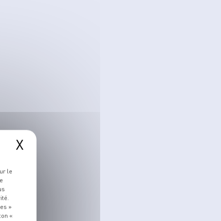
X
ur le
re
us
ité.
ies »
ton «