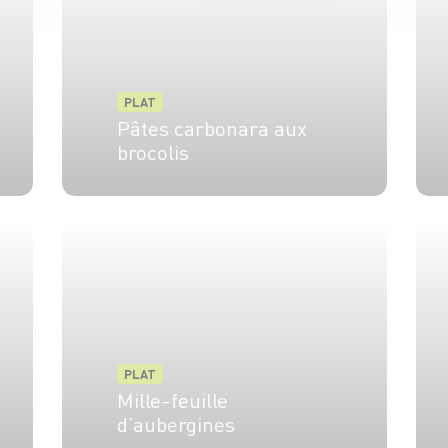
PLAT
Pâtes carbonara aux
brocolis
4 pers.
15 min
15 min
PLAT
Mille-feuille
d’aubergines