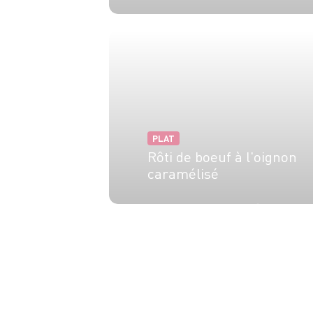
4 pers.
10 min
PLAT
Rôti de boeuf à l'oignon
caramélisé
4 pers.
15 min
30 min