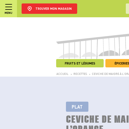
TROUVER MON MAGASIN
MENU
FRUITS ET LÉGUMES
ÉPICERIES
ACCUEIL
RECETTES
CEVICHE DE MAIGRE À L’O
>
>
PLAT
CEVICHE DE MA
L’ORANGE