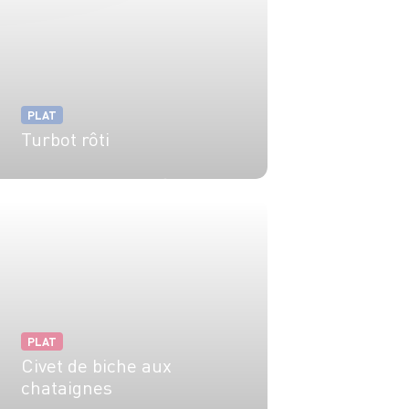
PLAT
Turbot rôti
4 pers.
20 min
25 min
PLAT
Civet de biche aux
chataignes