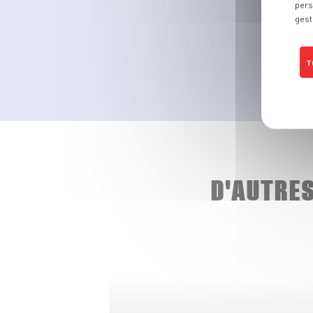
pers
gest
T
D'AUTRE