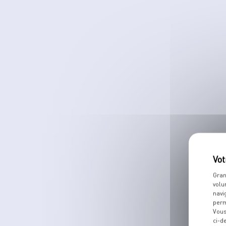
Gran
volu
navi
perm
Vous
ci-d