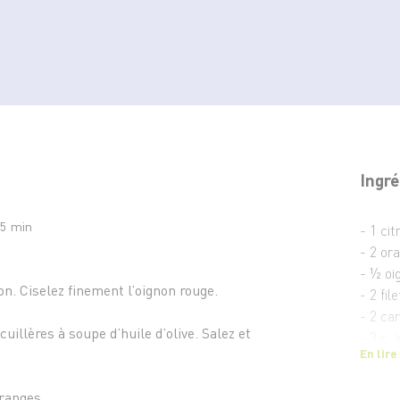
Ingré
15 min
- 1 cit
- 2 or
- ½ oi
ron. Ciselez finement l’oignon rouge.
- 2 fil
- 2 ca
uillères à soupe d’huile d’olive. Salez et
- 3 c. 
En lire
- 1 mi
ranges.