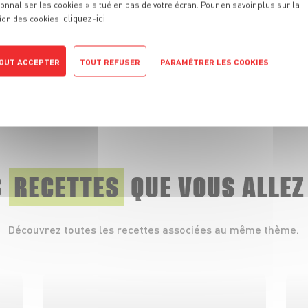
onnaliser les cookies » situé en bas de votre écran. Pour en savoir plus sur la
cliquez-ici
ion des cookies,
OUT ACCEPTER
TOUT REFUSER
PARAMÉTRER LES COOKIES
PRODUIT
Citron
POLITIQUE DE CONFIDENTIALITÉ
VOIR LE PRODUIT
S
RECETTES
QUE
VOUS ALLEZ
Découvrez toutes les recettes associées au même thème.