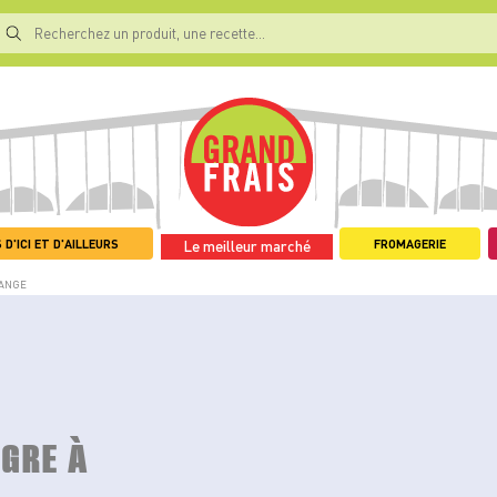
 D'ICI ET D'AILLEURS
FROMAGERIE
Le meilleur marché
RANGE
IGRE À