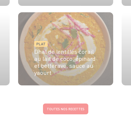
4 pers.
15 min
30 min
PLAT
Dhal de lentilles corail
au lait de coco, épinard
et betterave, sauce au
yaourt
4 pers.
10 min
20 min
TOUTES NOS RECETTES