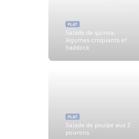
PLAT
Salade de quinoa,
légumes croquants et
haddock
4 pers.
20 min
5 min
PLAT
Salade de poulpe aux 2
poivrons