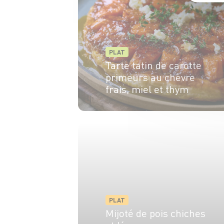
PLAT
Tarte tatin de carotte
primeurs au chèvre
frais, miel et thym
15min
35min
PLAT
Mijoté de pois chiches