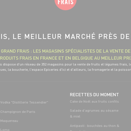
IS, LE MEILLEUR MARCHÉ PRÈS DE
GRAND FRAIS : LES MAGASINS SPÉCIALISTES DE LA VENTE DE
RODUITS FRAIS EN FRANCE ET EN BELGIQUE AU MEILLEUR PRI
s dispose d'un réseau de 352 magasins pour la vente de fruits et légumes frais, l
ues, la boucherie, l'espace Epiceries d'ici et d'ailleurs, la fromagerie et la poisso
RECETTES DU MOMENT
Cake de Noël aux fruits confits
Vodka "Distillerie Tessendier"
Salade d’agrumes au sésame
Champignon de Paris
& miel
Maquereau
Antipasti : bouchées au thon &
Lomo