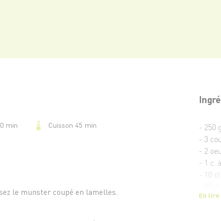
Ingré
Cuisson 45 min
20 min
- 250 
- 3 co
- 2 oe
- 1 c.
- 10 cl
- 20 c
osez le munster coupé en lamelles.
En lire
- Miel
- Sel e