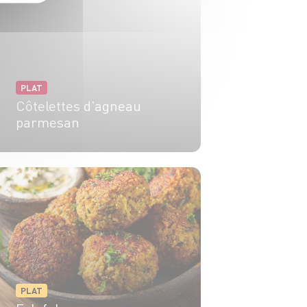
PLAT
Côtelettes d'agneau
parmesan
4 pers.
25 min
5 min
PLAT