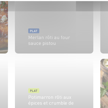
PLAT
Merlan rôti au four
sauce pistou
2 pers.
20 min
20 min
PLAT
Potimarron rôti aux
épices et crumble de