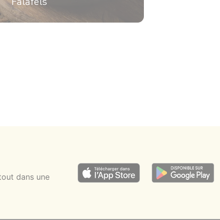
Falafels
4 pers.
55min
15min
tout dans une