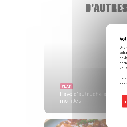
D'AUTRE
Gran
volu
navi
perm
Vous
ci-d
pers
gest
PLAT
Pavé d'autruche aux
morilles
T
2 pers.
5 min
7 min