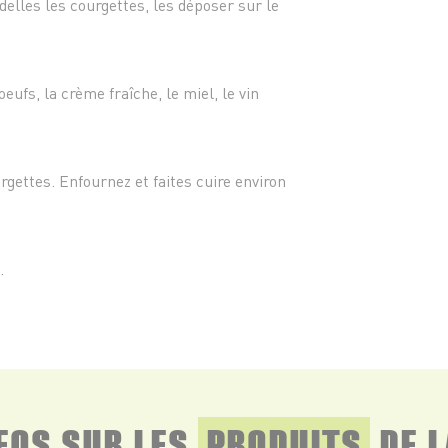
delles les courgettes, les déposer sur le
eufs, la crème fraîche, le miel, le vin
.
rgettes. Enfournez et faites cuire environ
.
NFOS SUR LES
PRODUITS
DE L