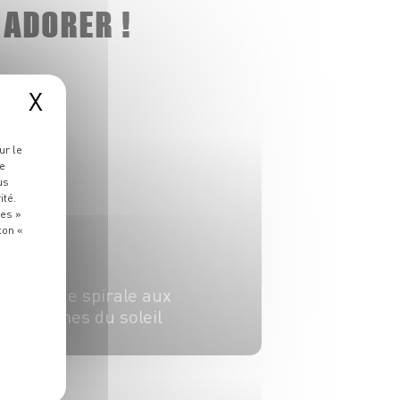
 ADORER !
X
ur le
re
us
ité.
ies »
ton «
PLAT
Quiche spirale aux
légumes du soleil
4 pers.
30 min
30 min