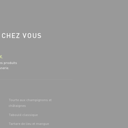
 CHEZ VOUS
X.
es produits
nnerie.
Tourte aux champignons et
châtaignes
Taboulé classique
Tartare de lieu et mangue