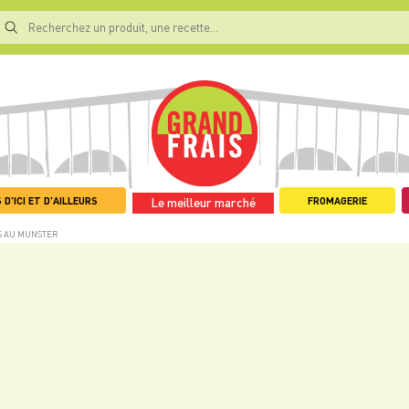
 D'ICI ET D'AILLEURS
FROMAGERIE
Le meilleur marché
S AU MUNSTER
U