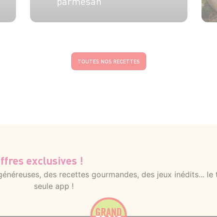
parmesan
4 pers.
20 min
30 min
TOUTES NOS RECETTES
ffres exclusives !
néreuses, des recettes gourmandes, des jeux inédits... le 
seule app !