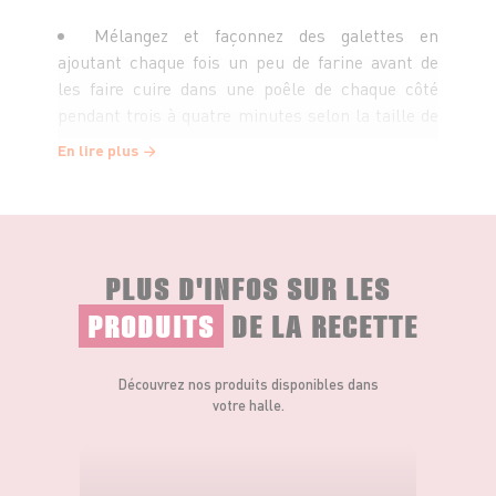
Mélangez et façonnez des galettes en
ajoutant chaque fois un peu de farine avant de
les faire cuire dans une poêle de chaque côté
pendant trois à quatre minutes selon la taille de
vos croquettes.
En lire plus
Servez et dégustez !
PLUS D'INFOS SUR LES
PRODUITS
DE LA RECETTE
Découvrez nos produits disponibles dans
votre halle.