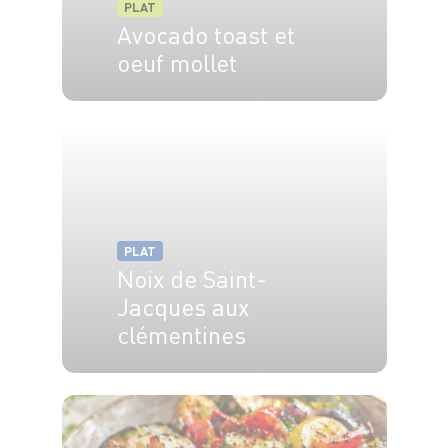
PLAT
Avocado toast et
oeuf mollet
4 pers.
5 min
6 min
PLAT
Noix de Saint-
Jacques aux
clémentines
4 pers.
20 min
30 min