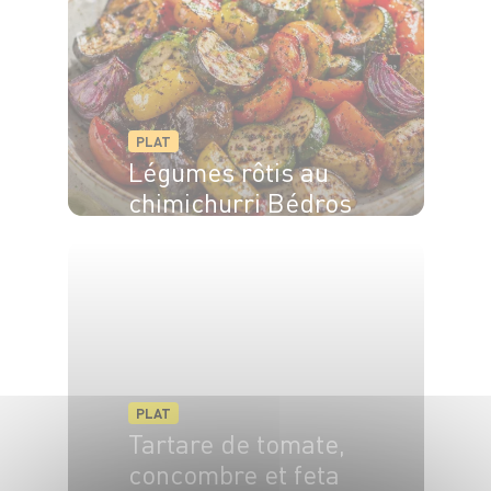
PLAT
Légumes rôtis au
chimichurri Bédros
PLAT
Tartare de tomate,
concombre et feta