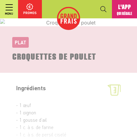
L'APP
PROMOS
QUI RÉGALE
MENU
PLAT
CROQUETTES DE POULET
Ingrédients
- 1 œuf
- 1 oignon
- 1 gousse d’ail
- 1 c. à s. de farine
- 1 c. à s. de persil ciselé