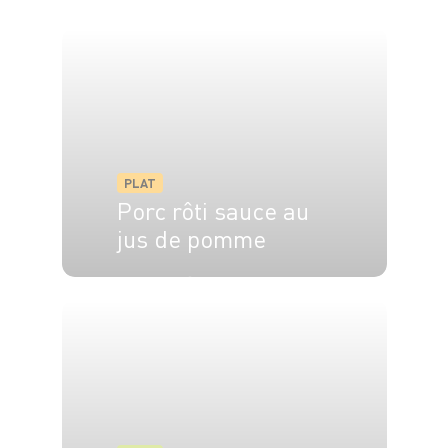
PLAT
Porc rôti sauce au
jus de pomme
15 min
55 min