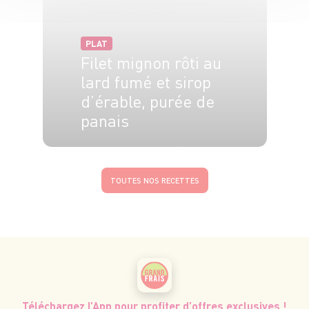
PLAT
Filet mignon rôti au
lard fumé et sirop
d’érable, purée de
panais
4 pers.
30 min
1h
TOUTES NOS RECETTES
Téléchargez l’App pour profiter d’offres exclusives !