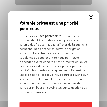
6 pers.
10 min
X
ses partenaires
Grand Frais et
utilisent des
cookies afin d’établir des statistiques sur le
PLAT
volume des fréquentations, afficher de la publicité
Purée de panais,
personnalisée en fonction de votre navigation,
pommes de terre et
votre profil et votre localisation, mesurer
l’audience de cette publicité, vous permettre
ciboulette
d’accéder à votre compte et enfin, mettre en œuvre
des mesures de sécurité. Vous pouvez paramétrer
le dépôt des cookies en cliquant sur « Paramétrer
6 pers.
5 min
20 min
les cookies » ci-dessous. Vous pourrez revenir sur
vos choix à tout moment en cliquant sur le bouton
« personnaliser les cookies » situé en bas de
votre écran. Pour en savoir plus sur la gestion des
cliquez-ici
cookies,