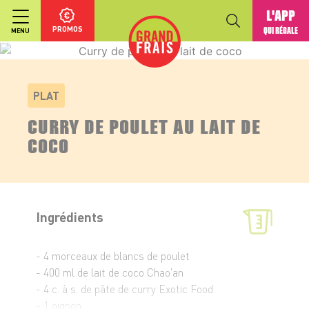
L'APP
PROMOS
QUI RÉGALE
MENU
PLAT
CURRY DE POULET AU LAIT DE
COCO
Ingrédients
- 4 morceaux de blancs de poulet
- 400 ml de lait de coco Chao'an
- 4 c. à s. de pâte de curry Exotic Food
- 1 oignon