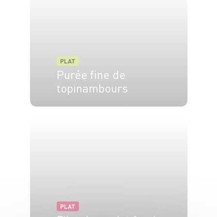
PLAT
Purée fine de
topinambours
4 pers.
25 min
20 min
PLAT