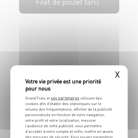
Filet de poulet farci
4 pers.
20 min
15 min
PLAT
X
Boudin maison à la
crème
ses partenaires
Grand Frais et
utilisent des
4 pers.
15 min
15 min
cookies afin d’établir des statistiques sur le
volume des fréquentations, afficher de la publicité
personnalisée en fonction de votre navigation,
votre profil et votre localisation, mesurer
l’audience de cette publicité, vous permettre
d’accéder à votre compte et enfin, mettre en œuvre
des mesures de sécurité. Vous pouvez paramétrer