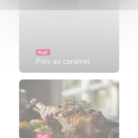
PLAT
Porc au caramel
4 pers.
15 min
40 min
PLAT