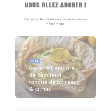
VOUS ALLEZ ADORER !
Découvrez toutes les recettes associées au
même thème.
PLAT
Recette Papillote
de cabillaud,
fondue de poireaux
& citron
4 pers.
15min
20min