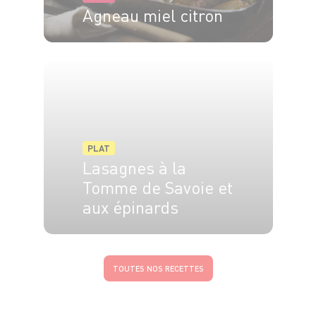
Agneau miel citron
6 pers.
10 min
50 min
PLAT
Lasagnes à la
Tomme de Savoie et
aux épinards
6 pers.
20 min
35 min
TOUTES NOS RECETTES