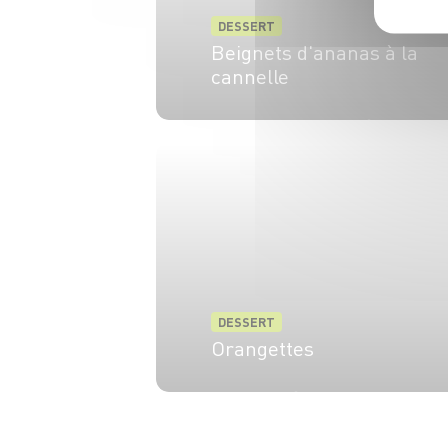
DESSERT
Beignets d'ananas à la
cannelle
8 pers.
15 min
35 min
DESSERT
Orangettes
15 min
1h