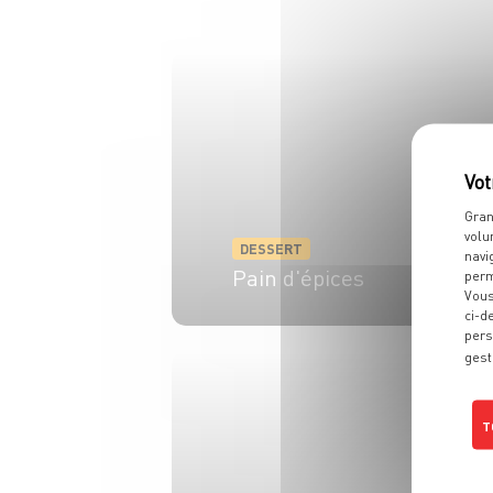
Gran
volu
DESSERT
navi
Pain d'épices
perm
Vous
ci-d
6 pers.
55 min
40 min
pers
gest
T