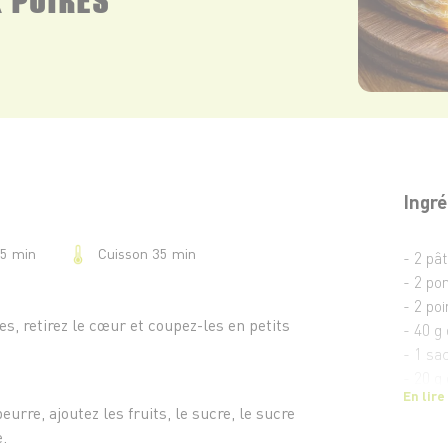
Ingré
Cuisson 35 min
25 min
- 2 pâ
- 2 p
- 2 poi
s, retirez le cœur et coupez-les en petits
- 40 g
- 1 sa
- 20 g
En lire
- 1 c. 
eurre, ajoutez les fruits, le sucre, le sucre
- 1 c. 
e.