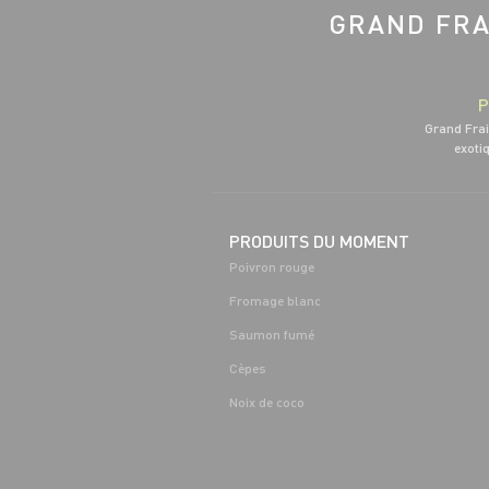
GRAND FRA
P
Grand Frai
exotiq
PRODUITS DU MOMENT
Poivron rouge
Fromage blanc
Saumon fumé
Cèpes
Noix de coco