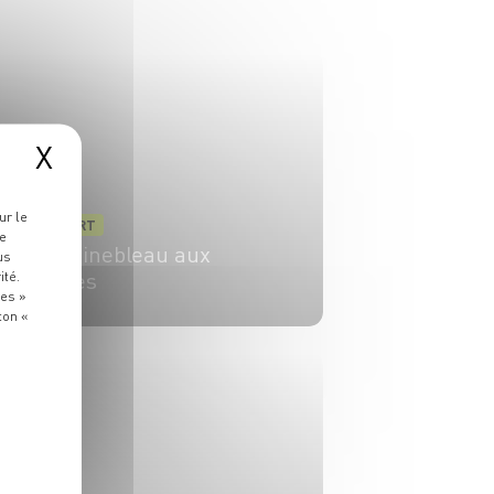
X
ur le
DESSERT
re
Fontainebleau aux
us
pêches
ité.
ies »
ton «
4 pers.
15 min