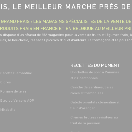
IS, LE MEILLEUR MARCHÉ PRÈS DE
GRAND FRAIS : LES MAGASINS SPÉCIALISTES DE LA VENTE DE
RODUITS FRAIS EN FRANCE ET EN BELGIQUE AU MEILLEUR PRI
s dispose d'un réseau de 352 magasins pour la vente de fruits et légumes frais, l
ues, la boucherie, l'espace Epiceries d'ici et d'ailleurs, la fromagerie et la poisso
RECETTES DU MOMENT
Brochettes de porc à l'ananas
Carotte Diamantine
et riz cantonnais
Cidres
Ceviche de sardines, baies
Pomme de terre
roses et framboises
Bleu du Vercors AOP
Galette orientale clémentine et
fleur d'oranger
Mirabelle
Crèmes brûlées revisitées au
fruit de la passion