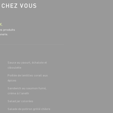
 CHEZ VOUS
X.
es produits
nnerie.
Sauce au yaourt, échalote et
ciboulette
Poêlée de lentilles corail aux
épices
Sandwich au saumon fumé,
crème à l'aneth
Salad jar colorées
Salade de potiron grillé chèvre