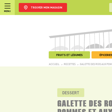
TROUVER MON MAGASIN
MENU
FRUITS ET LÉGUMES
ÉPICERIES
ACCUEIL
RECETTES
GALETTE DES ROIS AUX POM
>
>
DESSERT
GALETTE DES R
POMMES ET AUX