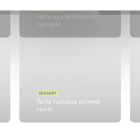
DESSERT
Tarte aux pommes et
cannelle
5 pers.
45 min
20 min
DESSERT
Tarte rustique pomme
raisin
4 pers.
15 min
25 min