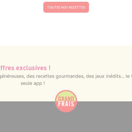
TOUTES NOS RECETTES
ffres exclusives !
néreuses, des recettes gourmandes, des jeux inédits... le 
seule app !