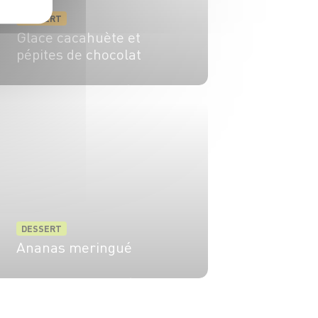
DESSERT
Glace cacahuète et
pépites de chocolat
6 pers.
20 min
10 min
DESSERT
Ananas meringué
4 pers.
30 min.
5 min.