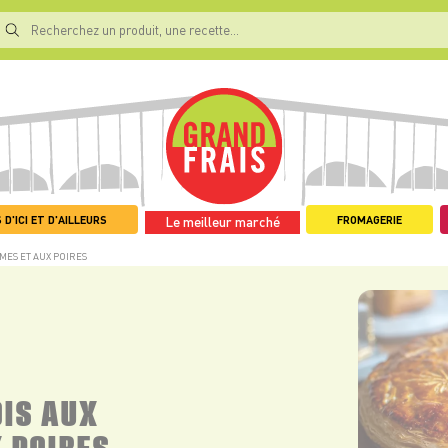
 D'ICI ET D'AILLEURS
FROMAGERIE
Le meilleur marché
MES ET AUX POIRES
OIS AUX
 POIRES