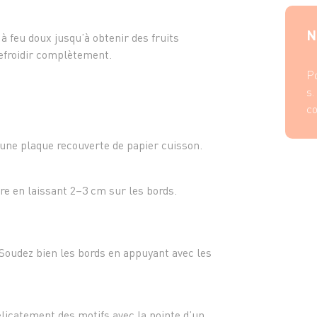
- 1 ja
- 1 c. 
N
à feu doux jusqu’à obtenir des fruits
refroidir complètement.
Po
s.
co
 une plaque recouverte de papier cuisson.
e en laissant 2–3 cm sur les bords.
Soudez bien les bords en appuyant avec les
élicatement des motifs avec la pointe d’un