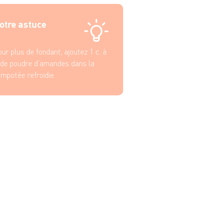
une d'œuf
à s. de lait
otre astuce
ur plus de fondant, ajoutez 1 c. à
 de poudre d’amandes dans la
mpotée refroidie.