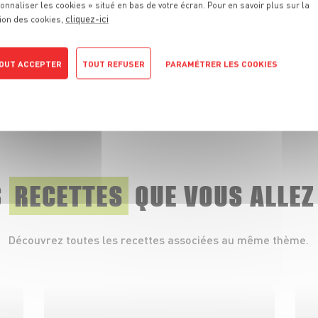
onnaliser les cookies » situé en bas de votre écran. Pour en savoir plus sur la
cliquez-ici
ion des cookies,
OUT ACCEPTER
TOUT REFUSER
PARAMÉTRER LES COOKIES
PRODUIT
Chocolat
POLITIQUE DE CONFIDENTIALITÉ
VOIR LE PRODUIT
S
RECETTES
QUE
VOUS ALLEZ
Découvrez toutes les recettes associées au même thème.