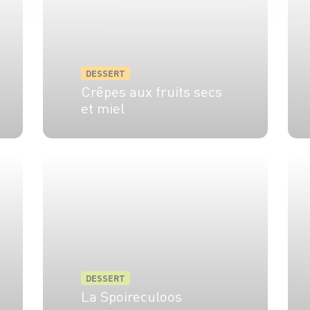
DESSERT
Crêpes aux fruits secs
et miel
4 pers.
25 min
25 min
DESSERT
La Spoireculoos