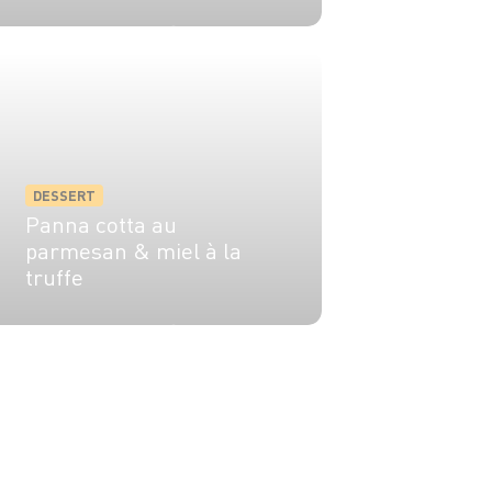
8 pers.
1h
30 min
DESSERT
Panna cotta au
parmesan & miel à la
truffe
4 pers.
5h
10 min