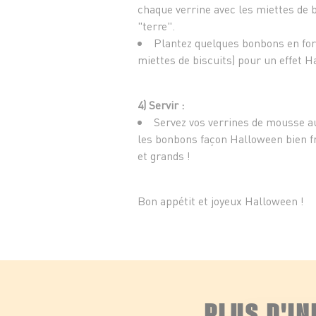
chaque verrine avec les miettes de b
"terre".
Plantez quelques bonbons en form
miettes de biscuits) pour un effet 
4) Servir :
Servez vos verrines de mousse au
les bonbons façon Halloween bien fr
et grands !
Bon appétit et joyeux Halloween !
PLUS D'I