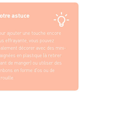
otre astuce
ur ajouter une touche encore
us effrayante, vous pouvez
alement décorer avec des mini-
aignées en plastique (à retirer
ant de manger) ou utiliser des
nbons en forme d'os ou de
trouille.