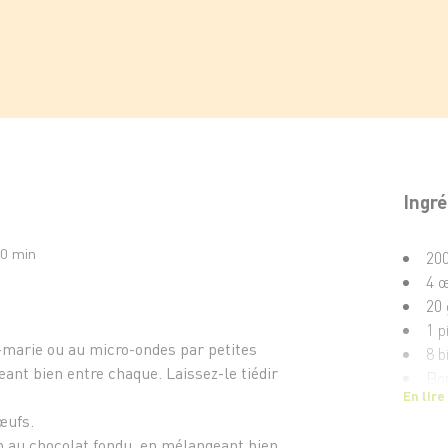
Ingré
20 min
200
4 
20 
1 p
n-marie ou au micro-ondes par petites
8 b
ant bien entre chaque. Laissez-le tiédir
Bo
En lire
50 
œufs.
de cho
n au chocolat fondu, en mélangeant bien