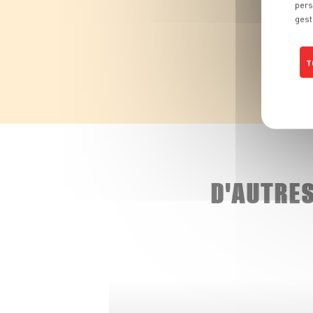
pers
gest
T
D'AUTRE