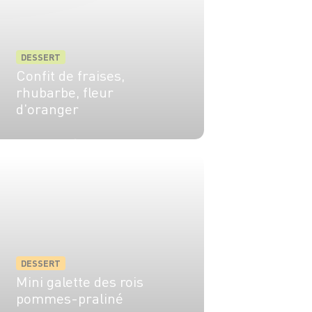
DESSERT
Confit de fraises,
rhubarbe, fleur
d'oranger
10 min
30 min
DESSERT
Mini galette des rois
pommes-praliné