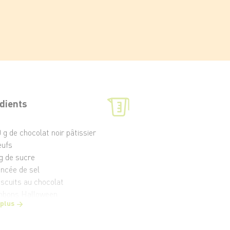
dients
 g de chocolat noir pâtissier
œufs
g de sucre
incée de sel
iscuits au chocolat
nbons Halloween
 plus
g d'éclats de noisette ou de pépites
colat