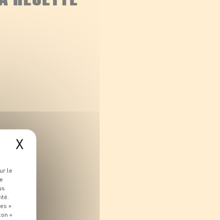
X
ur le
re
us
ité.
ies »
ton «