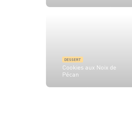
12 pers.
45 min
1h
DESSERT
Cookies aux Noix de
Pécan
10 min
12 min