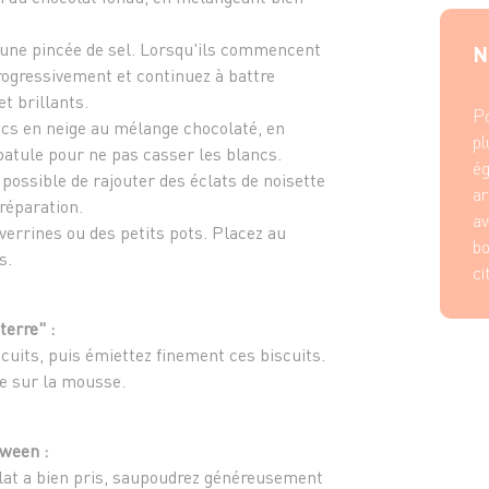
 une pincée de sel. Lorsqu'ils commencent
N
rogressivement et continuez à battre
et brillants.
Po
ncs en neige au mélange chocolaté, en
pl
patule pour ne pas casser les blancs.
ég
possible de rajouter des éclats de noisette
ar
réparation.
av
errines ou des petits pots. Placez au
bo
s.
ci
terre" :
cuits, puis émiettez finement ces biscuits.
re sur la mousse.
oween :
lat a bien pris, saupoudrez généreusement