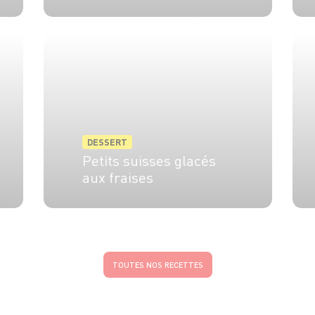
1 pers.
45 min
20 min
DESSERT
Petits suisses glacés
aux fraises
6 pers.
10 min
10 min
TOUTES NOS RECETTES