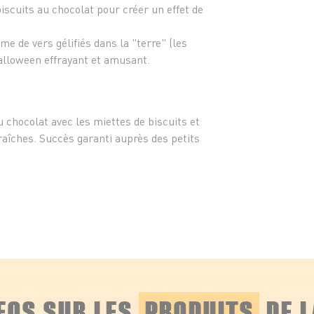
iscuits au chocolat pour créer un effet de
e de vers gélifiés dans la "terre" (les
Halloween effrayant et amusant.
 chocolat avec les miettes de biscuits et
aîches. Succès garanti auprès des petits
NFOS SUR LES
PRODUITS
DE L