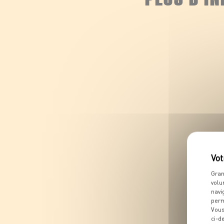
Gran
volu
navi
perm
Vous
ci-d