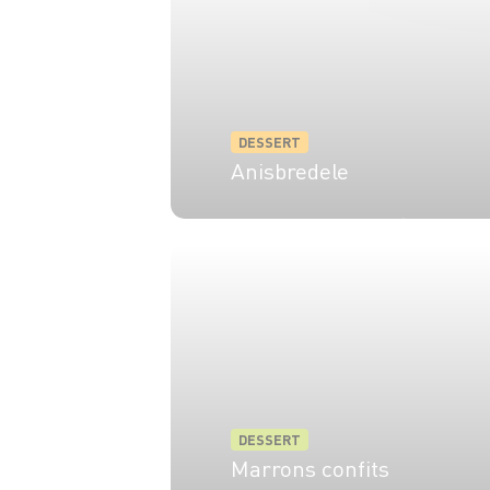
DESSERT
Anisbredele
4 pers.
45 min
10 min
DESSERT
Marrons confits