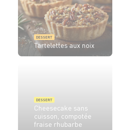
DESSERT
Tartelettes aux noix
6 pers.
20 min
30 min
DESSERT
Cheesecake sans
cuisson, compotée
fraise rhubarbe