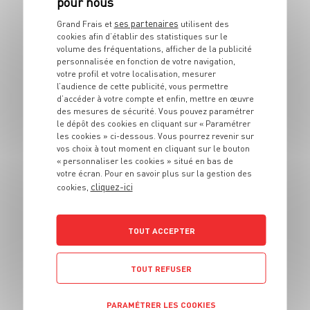
Tarte fine aux
ses partenaires
Grand Frais et
utilisent des
nectarines et au
cookies afin d’établir des statistiques sur le
miel de lavande
volume des fréquentations, afficher de la publicité
personnalisée en fonction de votre navigation,
votre profil et votre localisation, mesurer
4 pers.
10 min
25 min
l’audience de cette publicité, vous permettre
d’accéder à votre compte et enfin, mettre en œuvre
des mesures de sécurité. Vous pouvez paramétrer
le dépôt des cookies en cliquant sur « Paramétrer
les cookies » ci-dessous. Vous pourrez revenir sur
vos choix à tout moment en cliquant sur le bouton
« personnaliser les cookies » situé en bas de
votre écran. Pour en savoir plus sur la gestion des
cliquez-ici
cookies,
DESSERT
Mousse de brocciu
TOUT ACCEPTER
et fraises
TOUT REFUSER
4 pers.
20 min
PARAMÉTRER LES COOKIES