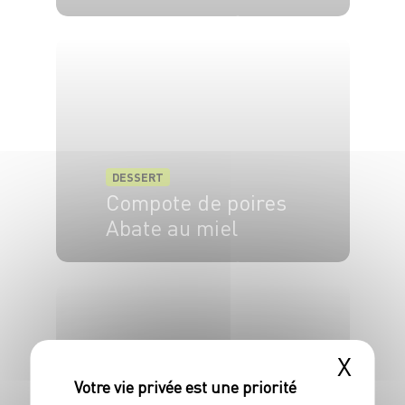
4 pers.
35 min
10 min
DESSERT
Compote de poires
Abate au miel
4 pers.
15 min
15 min
X
DESSERT