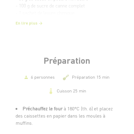
- 100 g de sucre de canne complet
- 1 sachet de levure chimique
- 1 pincée de sel
En lire plus
- 100 g de pépites de chocolat (ou morceaux de
chocolat noir concassés)
- 2 œufs
- 100 ml de lait (ou lait végétal, comme du lait
d’amande ou de noisette)
Préparation
- 80 ml d’huile végétale (huile de tournesol ou huile
de coco fondue)
- 1 cuillère à café d’extrait de vanille (optionnel)
6 personnes
Préparation 15 min
Cuisson 25 min
Préchauffez le four
à 180°C (th. 6) et placez
des caissettes en papier dans les moules à
muffins.