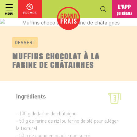
L'APP
PROMOS
QUI RÉGALE
MENU
DESSERT
MUFFINS CHOCOLAT À LA
FARINE DE CHÂTAIGNES
Ingrédients
- 100 g de farine de châtaigne
- 50 g de farine de riz (ou farine de blé pour alléger
la texture)
- 50 g de cacao en poudre non sucré