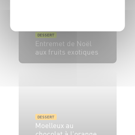
POLITIQUE DE CONFIDENTIALITÉ
DESSERT
Entremet de Noël
aux fruits exotiques
8 pers.
12h
20 min
DESSERT
Moelleux au
chocolat à l'orange