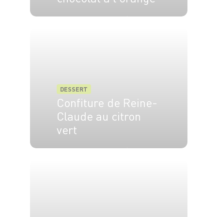
6 pers.
15 min
25 min
DESSERT
Confiture de Reine-
Claude au citron
vert
4 pers.
20 min
25 min