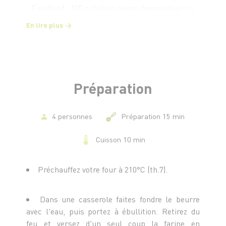
- Facultatif : 100 g d’olives noires denoyautées ou
du piment d'Espelette
En lire plus
Préparation
4 personnes
Préparation 15 min
Cuisson 10 min
Préchauffez votre four à 210°C (th.7).
Dans une casserole faites fondre le beurre
avec l'eau, puis portez à ébullition. Retirez du
feu et versez d'un seul coup la farine en