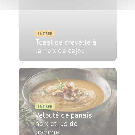
ENTRÉE
Toast de crevette à
la noix de cajou
6 pers.
10 min
ENTRÉE
Velouté de panais,
noix et jus de
pomme