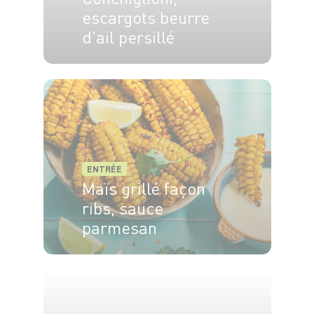
escargots beurre
d'ail persillé
6 pers.
30 min
12 min
ENTRÉE
Maïs grillé façon
ribs, sauce
parmesan
4 pers.
10min
15min