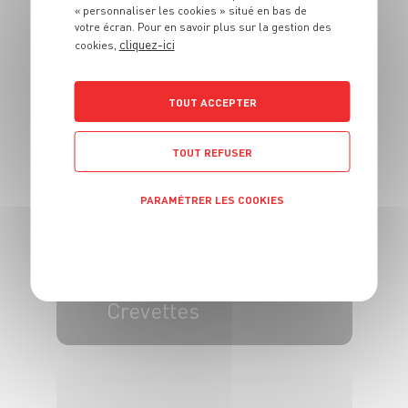
« personnaliser les cookies » situé en bas de
votre écran. Pour en savoir plus sur la gestion des
ENTRÉE
cliquez-ici
cookies,
Soupe Harira
TOUT ACCEPTER
8 pers.
15 min
1h
TOUT REFUSER
PARAMÉTRER LES COOKIES
POLITIQUE DE CONFIDENTIALITÉ
ENTRÉE
Puits d'Ananas aux
Crevettes
4 pers.
15 min
20 min