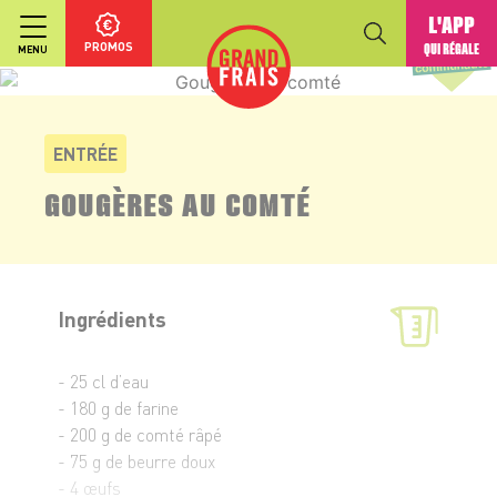
L'APP
PROMOS
QUI RÉGALE
MENU
ENTRÉE
GOUGÈRES AU COMTÉ
Ingrédients
- 25 cl d’eau
- 180 g de farine
- 200 g de comté râpé
- 75 g de beurre doux
- 4 œufs