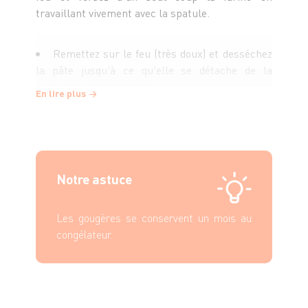
travaillant vivement avec la spatule.
Remettez sur le feu (très doux) et desséchez
la pâte jusqu'à ce qu'elle se détache de la
casserole. Laissez tiédir.
En lire plus
Incorporez les œufs un à un en remuant bien
avec la spatule. Ajoutez le comté râpé et
mélangez.
Notre astuce
Facultatif :
ajoutez un émincé d’olive noire (
100g) après incorporation du comté.
Les gougères se conservent un mois au
congélateur.
Mettez une feuille de papier de cuisson sur la
plaque de votre four. Soit à l'aide d'une poche
avec une douille ronde assez large, pochez votre
pâte en boules de 2cm sur votre plaque. Soit à