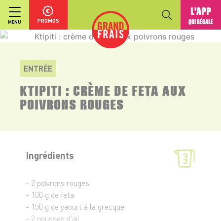
L'APP
PROMOS
QUI RÉGALE
MENU
ENTRÉE
KTIPITI : CRÈME DE FETA AUX
POIVRONS ROUGES
Ingrédients
- 2 poivrons rouges
- 100 g de feta
- 150 g de yaourt à la grecque
- 2 gousses d’ail