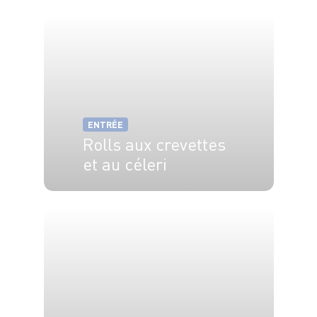
6 pers.
15 min
15 min
ENTRÉE
Rolls aux crevettes
et au céleri
4 pers.
20 min
4 min