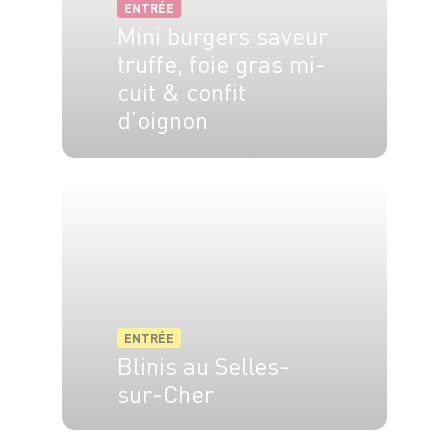
ENTRÉE
Mini burgers saveur
truffe, foie gras mi-
cuit & confit
d’oignon
6 pers.
1h30
20 min
ENTRÉE
Blinis au Selles-
sur-Cher
6 pers.
5 min