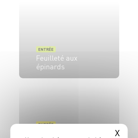
ENTRÉE
Feuilleté aux
épinards
6 pers.
20 min
15 min
ENTRÉE
X
Tarte à la