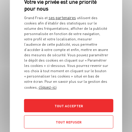
mozzarella et aux
légumes d'été
ses partenaires
Grand Frais et
utilisent des
cookies afin d’établir des statistiques sur le
6 pers.
20 min
20 min
volume des fréquentations, afficher de la publicité
personnalisée en fonction de votre navigation,
votre profil et votre localisation, mesurer
l’audience de cette publicité, vous permettre
d’accéder à votre compte et enfin, mettre en œuvre
des mesures de sécurité. Vous pouvez paramétrer
le dépôt des cookies en cliquant sur « Paramétrer
les cookies » ci-dessous. Vous pourrez revenir sur
ENTRÉE
vos choix à tout moment en cliquant sur le bouton
Tartare d'huître
« personnaliser les cookies » situé en bas de
votre écran. Pour en savoir plus sur la gestion des
gingembre mangue
cliquez-ici
cookies,
et passion
4 pers.
20 min
TOUT ACCEPTER
TOUT REFUSER