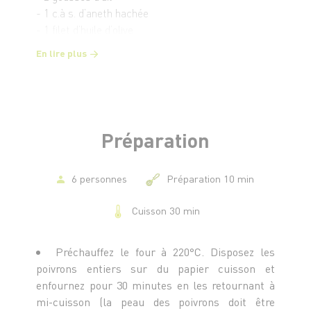
- 1 c.à s. d’aneth hachée
- 1 filet d’huile d’olive
- Poivre du moulin
En lire plus
- 1 c.à s. de pignons de pin
Préparation
6 personnes
Préparation 10 min
Cuisson 30 min
Préchauffez le four à 220°C. Disposez les
poivrons entiers sur du papier cuisson et
enfournez pour 30 minutes en les retournant à
mi-cuisson (la peau des poivrons doit être