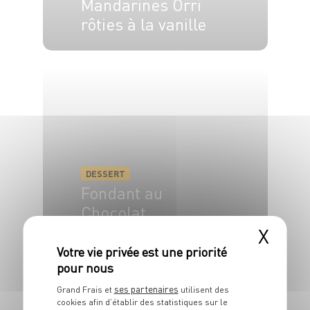
Mandarines Orri
rôties à la vanille
4 pers.
20 min
25 min
DESSERT
Fondant au
Chocolat
X
6 pers.
10 min
20 min
ses partenaires
Grand Frais et
utilisent des
cookies afin d’établir des statistiques sur le