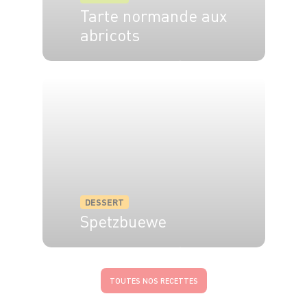
Tarte normande aux
abricots
6 pers.
15 min
40 min
DESSERT
Spetzbuewe
6 pers.
45 min
15 min
TOUTES NOS RECETTES