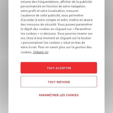
volume des fréquentations, afficher de la publicité
personnalisée en fonction de votre navigation,
votre profil et votre localisation, mesurer
DESSERT
l’audience de cette publicité, vous permettre
Crêpes banane &
d’accéder à votre compte et enfin, mettre en œuvre
beurre de
des mesures de sécurité. Vous pouvez paramétrer
le dépôt des cookies en cliquant sur « Paramétrer
cacahuètes
les cookies » ci-dessous. Vous pourrez revenir sur
vos choix à tout moment en cliquant sur le bouton
« personnaliser les cookies » situé en bas de
4 pers.
10min
10min
votre écran. Pour en savoir plus sur la gestion des
cliquez-ici
cookies,
TOUT ACCEPTER
TOUT REFUSER
DESSERT
PARAMÉTRER LES COOKIES
Biscuits aux fruits
POLITIQUE DE CONFIDENTIALITÉ
secs