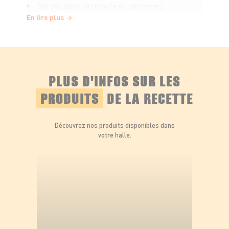
Versez dans un moule et parsemez
d'amandes effilées et d'amandes entières.
En lire plus
Enfournez pendant 25 à 30 minutes : le
centre du gâteau doit rester légèrement
moelleux. Ajoutez un filet de miel sur le dessus.
PLUS D'INFOS SUR LES
PRODUITS
DE LA RECETTE
Laissez tiédir et dégustez !
Découvrez nos produits disponibles dans
votre halle.