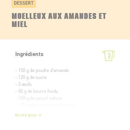
DESSERT
MOELLEUX AUX AMANDES ET
MIEL
Ingrédients
- 150 g de poudre d'amande
- 120 g de sucre
- 3 œufs
- 80 g de beurre fondu
- 100 g de yaourt nature
- 1/2 sachet de levure chimique
- 1 pincée de sel
En lire plus
- 1 sachet d'amandes effilées
- 1 poignée d'amandes entières