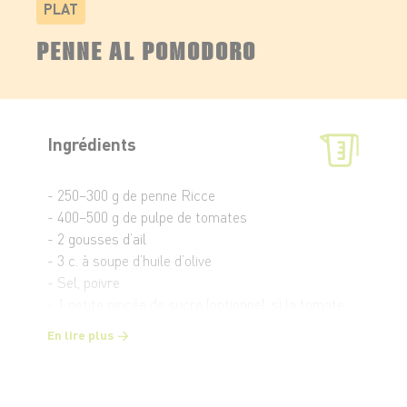
PLAT
PENNE AL POMODORO
Ingrédients
- 250–300 g de penne Ricce
- 400–500 g de pulpe de tomates
- 2 gousses d’ail
- 3 c. à soupe d’huile d’olive
- Sel, poivre
- 1 petite pincée de sucre (optionnel, si la tomate
est acide)
En lire plus
- 1 poignée de basilic frais
- Parmesan (ou pecorino), pour servir