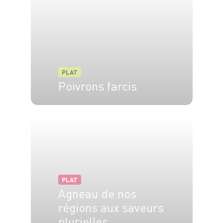
PLAT
Poivrons farcis
4 pers.
20 min
40 min
PLAT
Agneau de nos
régions aux saveurs
plurielles