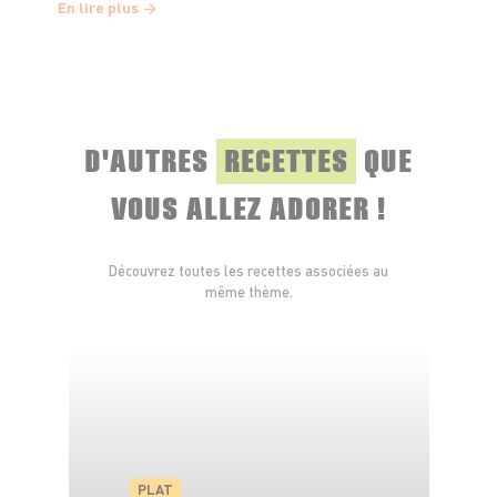
En lire plus
laissez mijoter 12–15 min à feu moyen-doux.
Versez les penne dans la poêle avec la sauce
et ajoutez un peu d’eau de cuisson (2–4 c. à
soupe) et faites sauter 1 min : la sauce devient
D'AUTRES
RECETTES
QUE
brillante et accroche aux pâtes.
VOUS ALLEZ ADORER !
Enfin, coupez le feu, ajoutez le basilic et le
parmesan au moment de servir.
Découvrez toutes les recettes associées au
même thème.
PLAT