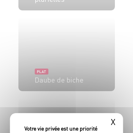
35 min
30 min
PLAT
Daube de biche
6 pers.
30 min
2h30
X