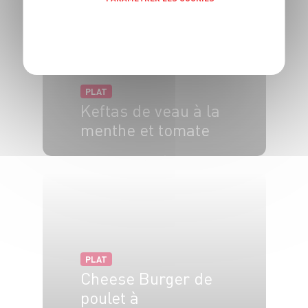
POLITIQUE DE CONFIDENTIALITÉ
PLAT
Keftas de veau à la
menthe et tomate
4 pers.
1h
30
PLAT
Cheese Burger de
poulet à