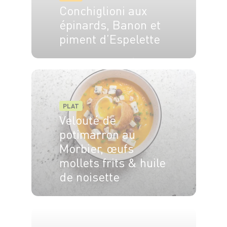
Conchiglioni aux
épinards, Banon et
piment d’Espelette
4 pers.
20 min
20 min
PLAT
Velouté de
potimarron au
Morbier, œufs
mollets frits & huile
de noisette
4 pers.
25 min
35 min