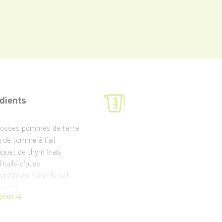
dients
rosses pommes de terre
g de tomme à l'ail
uquet de thym frais
d'huile d'olive
pincée de fleur de sel
e noir
 plus
sses d’ail