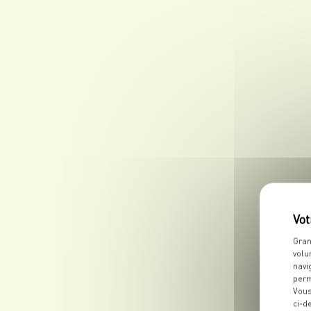
Gran
volu
navi
perm
Vous
ci-d