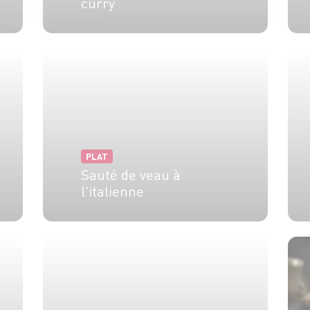
curry
4 pers.
20 min
15 min
PLAT
Sauté de veau à
l'italienne
4 pers.
20 min
2h