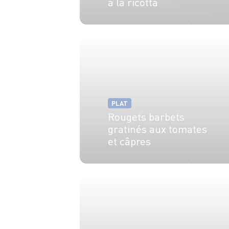
à la ricotta
4 pers.
10 min
15 min
PLAT
Rougets barbets
gratinés aux tomates
et câpres
4 pers.
15 min
15 min