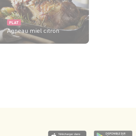
PLAT
Agneau miel citron
6 pers.
10 min
50 min