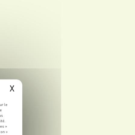
X
ur le
re
us
ité.
ies »
ton «