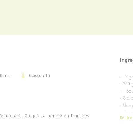
Ingré
Cuisson 1h
20 min
- 12 g
- 200 
- 1 bo
- 8 cl 
- Une 
- Poivr
’eau claire. Coupez la tomme en tranches
En lire
- 3 gou