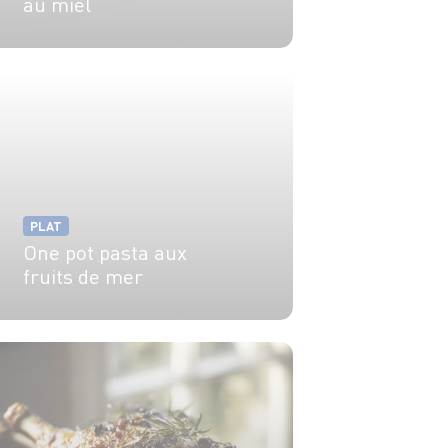
au miel
6 pers.
20 min
15 min
PLAT
One pot pasta aux
fruits de mer
4 pers.
20 min
15 min