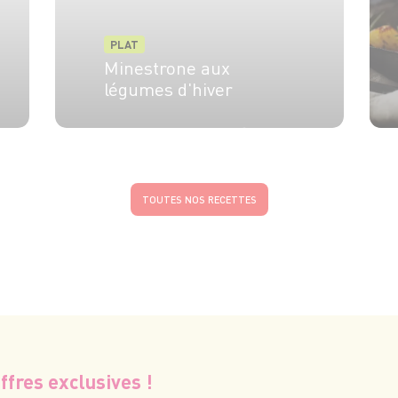
PLAT
Minestrone aux
légumes d'hiver
4 pers.
30 min
25 min
TOUTES NOS RECETTES
ffres exclusives !