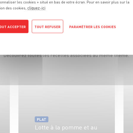
onnaliser les cookies » situé en bas de votre écran. Pour en savoir plus sur la
VOIR LE PRODUIT
cliquez-ici
ion des cookies,
OUT ACCEPTER
TOUT REFUSER
PARAMÉTRER LES COOKIES
S
RECETTES
QUE
VOUS ALLEZ
POLITIQUE DE CONFIDENTIALITÉ
Découvrez toutes les recettes associées au même thème.
PLAT
Lotte à la pomme et au