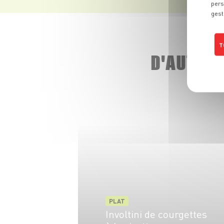
pers
gest
T
D'AUTRE
PLAT
Involtini de courgettes