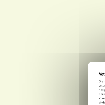
Gran
volu
navi
perm
Vous
ci-d