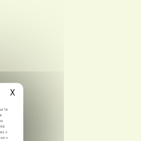
X
ur le
re
us
ité.
ies »
ton «