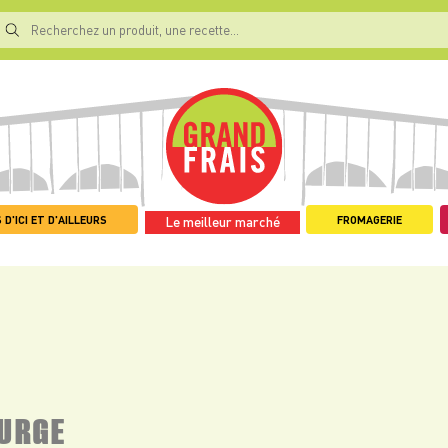
 D'ICI ET D'AILLEURS
FROMAGERIE
Le meilleur marché
OURGE