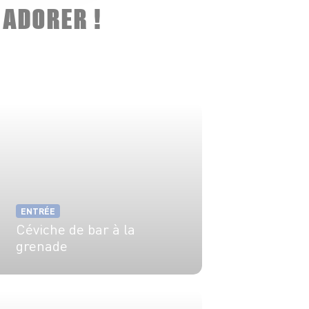
 ADORER !
ENTRÉE
Céviche de bar à la
grenade
4 pers.
20 min