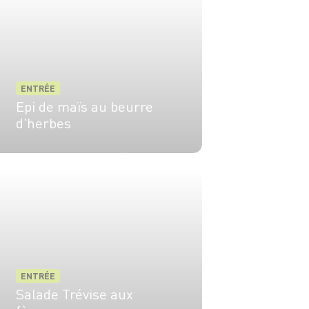
ENTRÉE
Epi de maïs au beurre
d'herbes
6 pers.
10 min
20 min
ENTRÉE
Salade Trévise aux