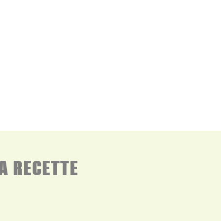
l de crème
d’huile
A RECETTE