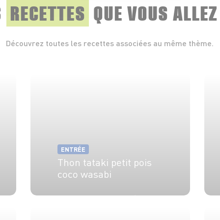
S
RECETTES
QUE
VOUS ALLEZ
Découvrez toutes les recettes associées au même thème.
ENTRÉE
Thon tataki petit pois
coco wasabi
5 pers.
30 min
16 min