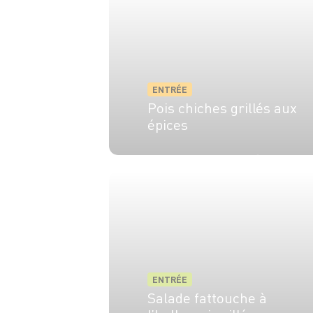
ENTRÉE
Pois chiches grillés aux
épices
4 pers.
25 min
1h05
ENTRÉE
Salade fattouche à