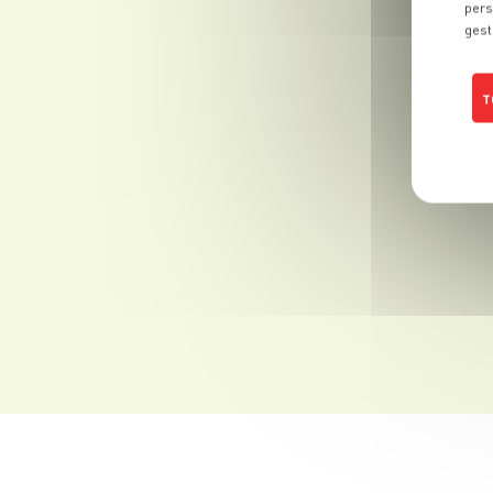
pers
gest
T