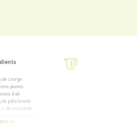
dients
g de courge
gnons jaunes
sses d’ail
g de pâte brisée
 à c. de moutarde
g de fromage râpé
 plus
fs
re de lait