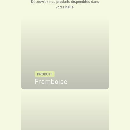
Découvrez nos produits disponibles dans
framboises à la fourchette. Émulsionnez l’huile
votre halle.
de noisettes et le vinaigre balsamique. Ajoutez la
purée de framboises et mélangez bien.
Dans un plat de service, mélangez les
lentilles, les pommes de terre rôties, la truite,
les salicornes, l’aneth émincée et le reste des
framboises. Mélangez tous les ingrédients et
accompagnez de vinaigrette à la framboise.
PRODUIT
Framboise
VOIR LE PRODUIT