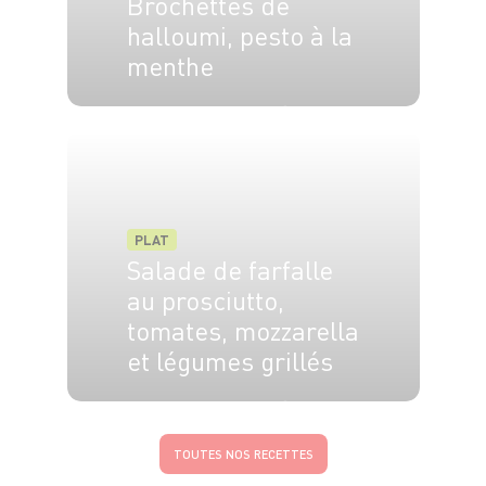
Brochettes de
halloumi, pesto à la
menthe
4 pers.
15 min
5 min
PLAT
Salade de farfalle
au prosciutto,
tomates, mozzarella
et légumes grillés
4 pers.
15 min
20 min
TOUTES NOS RECETTES