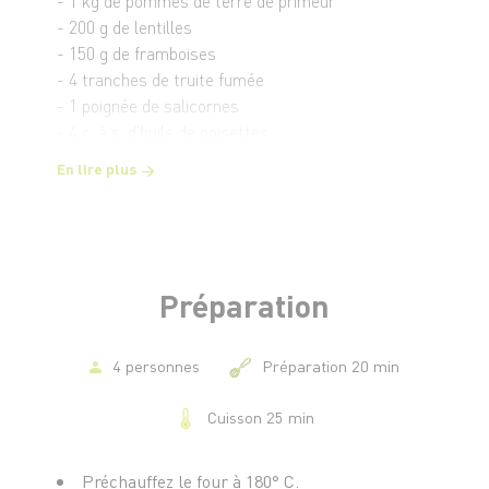
- 1 kg de pommes de terre de primeur
- 200 g de lentilles
- 150 g de framboises
- 4 tranches de truite fumée
- 1 poignée de salicornes
- 4 c. à s. d’huile de noisettes
- 2 c. à s. de vinaigre balsamique
En lire plus
- Quelques brins d’aneth
Préparation
4 personnes
Préparation 20 min
Cuisson 25 min
Préchauffez le four à 180° C.