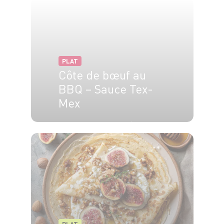
PLAT
Côte de bœuf au
BBQ – Sauce Tex-
Mex
4 pers.
15 min
30 min