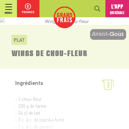
L'APP
PROMOS
QUI RÉGALE
MENU
PLAT
WINGS DE CHOU-FLEUR
Ingrédients
- 1 chou-fleur
- 200 g de farine
- 24 cl de lait
- 3 c. à c. de paprika fumé
- 1 c. à c. de piment