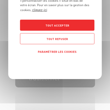
« personnaliser les cookies » situé en bas de
Escargots au beurre
votre écran. Pour en savoir plus sur la gestion des
cliquez-ici
persillé
cookies,
4 pers.
15 min
8 min
TOUT ACCEPTER
TOUT REFUSER
PARAMÉTRER LES COOKIES
POLITIQUE DE CONFIDENTIALITÉ
PLAT
Boeuf bourguignon
traditionnel
6 pers.
30min
3h