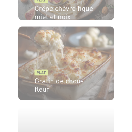
PLAT
Crêpe chèvre figue
miel et noix
PLAT
Gratin de chou-
fleur
4 pers.
15 min
30 min