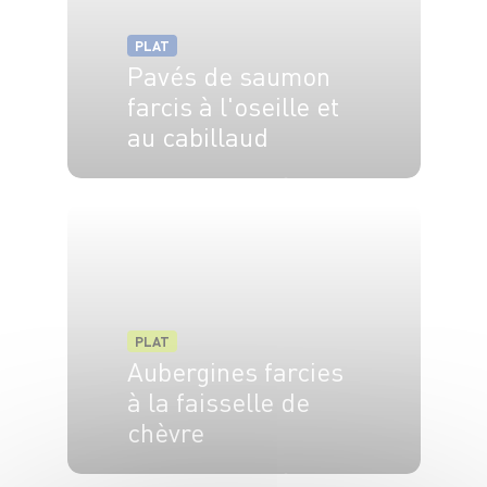
PLAT
Pavés de saumon
farcis à l'oseille et
au cabillaud
6 pers.
30 min
25 min
PLAT
Aubergines farcies
à la faisselle de
chèvre
6 pers.
30 min
20 min