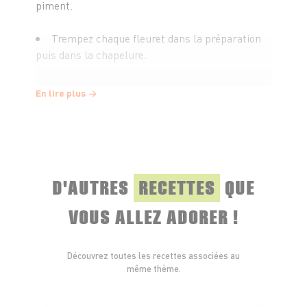
piment.
Trempez chaque fleuret dans la préparation
puis dans la chapelure.
Déposez-les sur du papier cuisson, arrosez
En lire plus
d'une filet d'huile d'olive et enfournez pour 25
minutes de cuisson.
Nappez les wings de sauce barbecue et
servez sans attendre.
D'AUTRES
RECETTES
QUE
VOUS ALLEZ ADORER !
Découvrez toutes les recettes associées au
même thème.