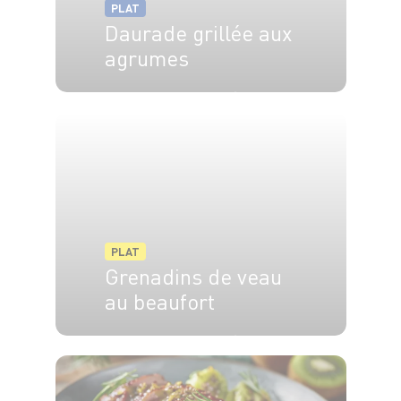
PLAT
Daurade grillée aux
agrumes
4 pers.
20 min
20 min
PLAT
Grenadins de veau
au beaufort
4 pers.
10 min
30 min