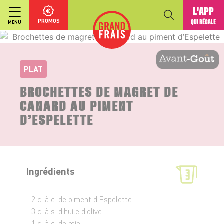
L'APP
PROMOS
QUI RÉGALE
MENU
PLAT
BROCHETTES DE MAGRET DE
CANARD AU PIMENT
D’ESPELETTE
Ingrédients
- 2 c. à c. de piment d'Espelette
- 3 c. à s. d’huile d’olive
- 1 c. à c. de miel