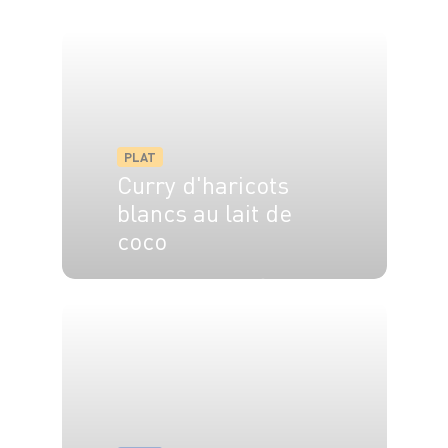
PLAT
Curry d'haricots
blancs au lait de
coco
4 pers.
15 min
25 min