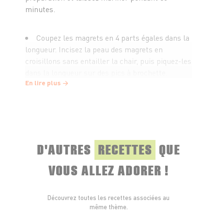
minutes.
Coupez les magrets en 4 parts égales dans la
longueur. Incisez la peau des magrets en
croisillons sans entailler la chair, puis piquez-les
dans la longueur sur des pics à brochette.
En lire plus
Au barbecue ou à la plancha, faites griller les
brochettes côté peau pendant 3 à 4 minutes,
retournez-les et poursuivez la cuisson 1 à 2
minutes côté chair.
D'AUTRES
RECETTES
QUE
Servez bien chaud.
VOUS ALLEZ ADORER !
Découvrez toutes les recettes associées au
même thème.