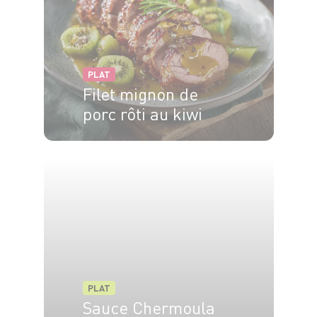
PLAT
Filet mignon de
porc rôti au kiwi
4 pers.
20 min
30 min
PLAT
Sauce Chermoula