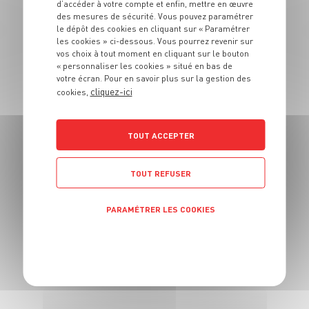
d’accéder à votre compte et enfin, mettre en œuvre
des mesures de sécurité. Vous pouvez paramétrer
PLAT
le dépôt des cookies en cliquant sur « Paramétrer
Burger américain
les cookies » ci-dessous. Vous pourrez revenir sur
au cheddar
vos choix à tout moment en cliquant sur le bouton
« personnaliser les cookies » situé en bas de
votre écran. Pour en savoir plus sur la gestion des
4 pers.
15 min
10 min
cliquez-ici
cookies,
TOUT ACCEPTER
TOUT REFUSER
PLAT
Escalope de dinde
PARAMÉTRER LES COOKIES
et sa sauce crème
moutarde
POLITIQUE DE CONFIDENTIALITÉ
4 pers.
10 min
20 min