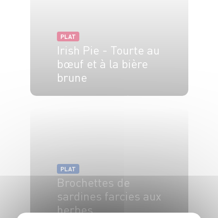
PLAT
Irish Pie - Tourte au
bœuf et à la bière
brune
4 pers.
30 min
2h
PLAT
Brochettes de
sardines farcies aux
herbes