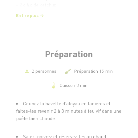
- 2 c.à.c de ketchup
- Sel
En lire plus
- Poivre
Préparation
2 personnes
Préparation 15 min
Cuisson 3 min
Coupez la bavette d’aloyau en lanières et
faites-les revenir 2 à 3 minutes à feu vif dans une
poêle bien chaude.
Salez, poivrez et réservez-les au chaud.