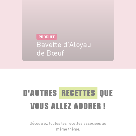
et fermez avec les chapeaux.
Conseil : servez accompagnés de frites de patates douces ou
de pommes de terre !
PRODUIT
Bavette d'Aloyau
de Bœuf
VOIR LE PRODUIT
D'AUTRES
RECETTES
QUE
VOUS ALLEZ ADORER !
Découvrez toutes les recettes associées au
même thème.