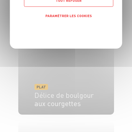
TOUT REFUSER
PLAT
PARAMÉTRER LES COOKIES
Gigot de 7 heures
POLITIQUE DE CONFIDENTIALITÉ
6 pers.
1h
7h
PLAT
Délice de boulgour
aux courgettes
4 pers.
10 min
15 min