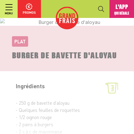
L'APP
PROMOS
QUI RÉGALE
MENU
PLAT
BURGER DE BAVETTE D'ALOYAU
Ingrédients
- 250 g de bavette d’aloyau
- Quelques feuilles de roquettes
- 1/2 oignon rouge
- 2 pains à burgers
- 2 c.à.c de mayonnaise