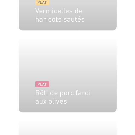
PLAT
Vermicelles de
haricots sautés
4 pers.
15 min
5 min
PLAT
Rôti de porc farci
aux olives
25 min
1h