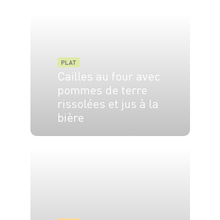
PLAT
Cailles au four avec
pommes de terre
rissolées et jus à la
bière
6 pers.
10 min
30 min