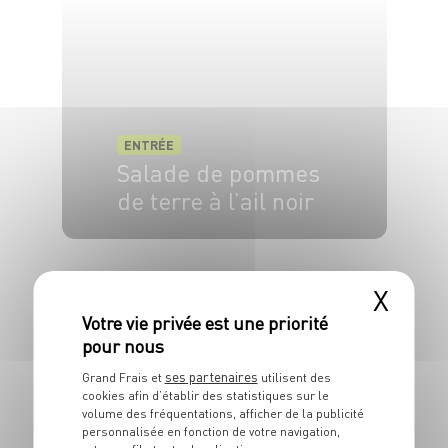
ENTRÉE
Salade de pommes
de terre à l’ail noir
4 pers.
20 min
30 min
X
ses partenaires
Grand Frais et
utilisent des
cookies afin d’établir des statistiques sur le
volume des fréquentations, afficher de la publicité
personnalisée en fonction de votre navigation,
ENTRÉE