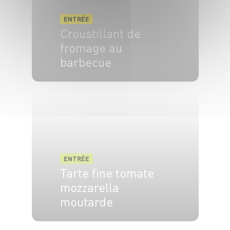
ENTRÉE
Croustillant de
fromage au
barbecue
2 pers.
5 min
3 min
ENTRÉE
Tarte fine tomate
mozzarella
moutarde
4 pers.
15 min
20 min