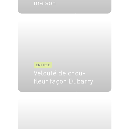
maison
4 pers.
10 min
15 min
ENTRÉE
Velouté de chou-
fleur façon Dubarry
6 pers.
25 min.
40 min.