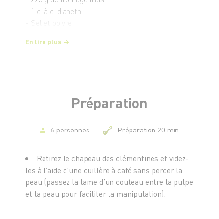
- 1 c. à c. d'aneth
- Sel et poivre
En lire plus
Préparation
6 personnes
Préparation 20 min
Retirez le chapeau des clémentines et videz-
les à l’aide d’une cuillère à café sans percer la
peau (passez la lame d’un couteau entre la pulpe
et la peau pour faciliter la manipulation).