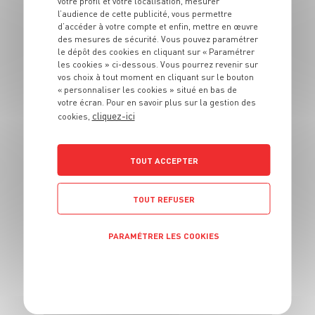
votre profil et votre localisation, mesurer
Soupe de poissons
l’audience de cette publicité, vous permettre
d’accéder à votre compte et enfin, mettre en œuvre
des mesures de sécurité. Vous pouvez paramétrer
6 pers.
30 min
30 min
le dépôt des cookies en cliquant sur « Paramétrer
les cookies » ci-dessous. Vous pourrez revenir sur
vos choix à tout moment en cliquant sur le bouton
« personnaliser les cookies » situé en bas de
votre écran. Pour en savoir plus sur la gestion des
cliquez-ici
cookies,
TOUT ACCEPTER
ENTRÉE
Brochettes halloumi
TOUT REFUSER
pastèque laquée
PARAMÉTRER LES COOKIES
4 pers.
15min
5min
POLITIQUE DE CONFIDENTIALITÉ