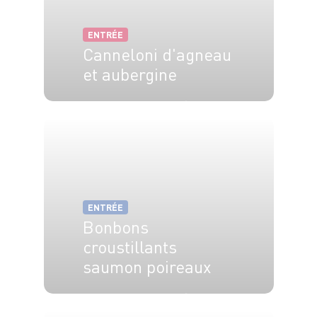
ENTRÉE
Canneloni d'agneau
et aubergine
6 pers.
40 min
2h10
ENTRÉE
Bonbons
croustillants
saumon poireaux
4 pers.
30 min
20 min