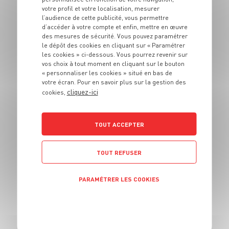
votre profil et votre localisation, mesurer
ENTRÉE
l’audience de cette publicité, vous permettre
Velouté blanc de
d’accéder à votre compte et enfin, mettre en œuvre
panais
des mesures de sécurité. Vous pouvez paramétrer
le dépôt des cookies en cliquant sur « Paramétrer
les cookies » ci-dessous. Vous pourrez revenir sur
4 pers.
15 min
25 min
vos choix à tout moment en cliquant sur le bouton
« personnaliser les cookies » situé en bas de
votre écran. Pour en savoir plus sur la gestion des
cliquez-ici
cookies,
TOUT ACCEPTER
ENTRÉE
Encornets farcis au
TOUT REFUSER
chorizo et chou
Atlas
PARAMÉTRER LES COOKIES
2 pers.
15 min
15 min
POLITIQUE DE CONFIDENTIALITÉ