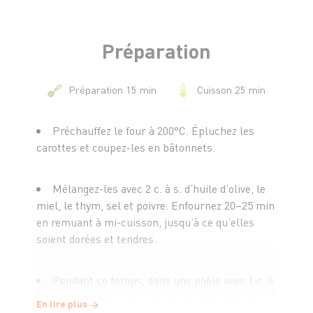
- (Option) quelques pousses de salade ou roquette
pour servir
Préparation
Cuisson 25 min
Préparation 15 min
Préchauffez le four à 200°C. Épluchez les
carottes et coupez-les en bâtonnets.
Mélangez-les avec 2 c. à s. d’huile d’olive, le
miel, le thym, sel et poivre. Enfournez 20–25 min
en remuant à mi-cuisson, jusqu’à ce qu’elles
soient dorées et tendres.
Pendant ce temps, dans une poêle avec 1 c. à
s. d’huile, faites sauter les crevettes 2–3 min
En lire plus