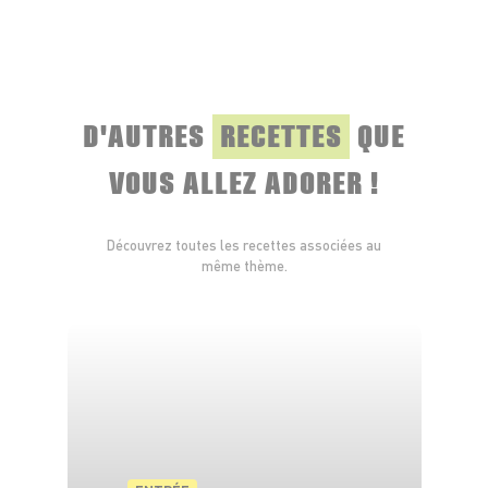
(avec l’ail haché si vous en mettez). Poivrez.
Assemblez : carottes rôties + crevettes, puis
arrosez de jus de citron (ou vinaigre) et d’un filet
d’huile d’olive. Ajoutez des herbes fraîches.
D'AUTRES
RECETTES
QUE
Servez tel quel ou sur un lit de salade.
VOUS ALLEZ ADORER !
Découvrez toutes les recettes associées au
même thème.