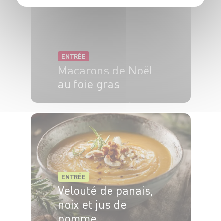
ENTRÉE
Macarons de Noël
au foie gras
6 pers.
30 min
13 min
ENTRÉE
Velouté de panais,
noix et jus de
pomme