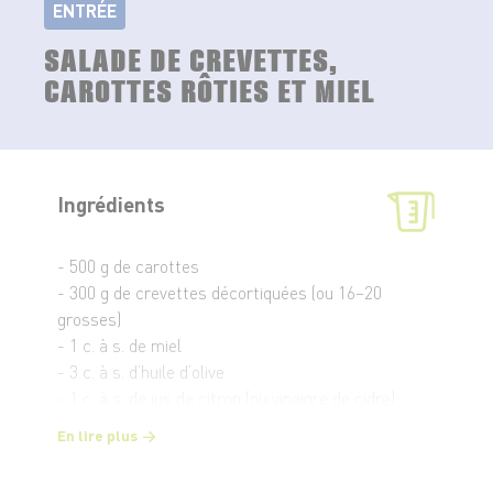
ENTRÉE
SALADE DE CREVETTES,
CAROTTES RÔTIES ET MIEL
Ingrédients
- 500 g de carottes
- 300 g de crevettes décortiquées (ou 16–20
grosses)
- 1 c. à s. de miel
- 3 c. à s. d’huile d’olive
- 1 c. à s. de jus de citron (ou vinaigre de cidre)
- 1 petite gousse d’ail (optionnel)
En lire plus
- 1 c. à c. de thym (ou herbes fraîches)
- Sel, poivre