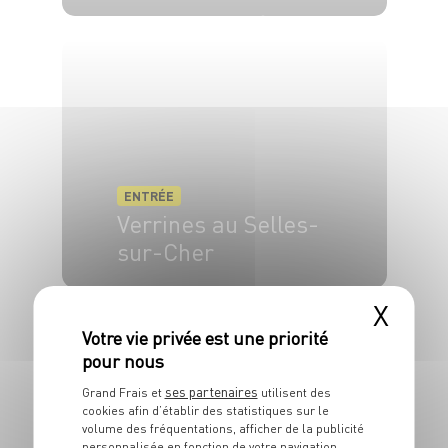
4 pers.
20 min
8 min
ENTRÉE
Verrines au Selles-
sur-Cher
4 pers.
10 min.
X
ses partenaires
Grand Frais et
utilisent des
cookies afin d’établir des statistiques sur le
volume des fréquentations, afficher de la publicité
personnalisée en fonction de votre navigation,